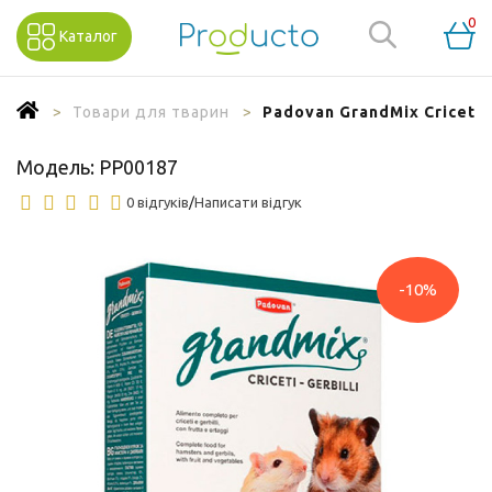
0
Каталог
Товари для тварин
Padovan GrandMix Criceti
Модель:
PP00187
0 відгуків
/
Написати відгук
-10%