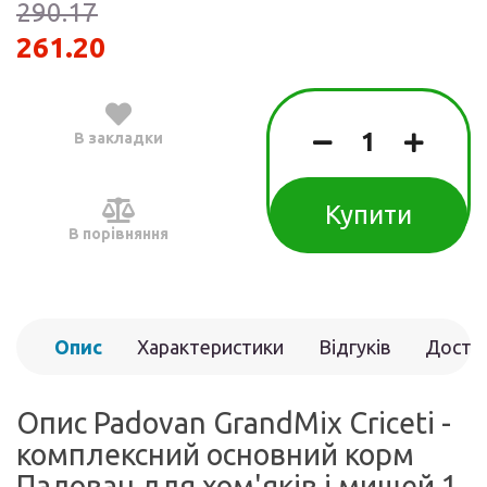
290.17
261.20
В закладки
Купити
В порівняння
Опис
Характеристики
Відгуків
Доста
(0)
Опис Padovan GrandMix Criceti -
комплексний основний корм
Падован для хом'яків і мишей 1