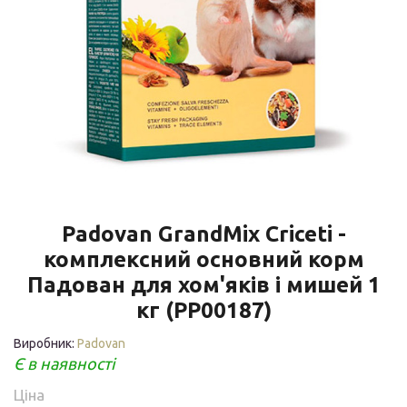
Padovan GrandMix Criceti -
комплексний основний корм
Падован для хом'яків і мишей 1
кг (PP00187)
Виробник:
Padovan
Є в наявності
Ціна