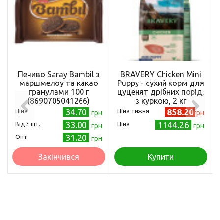
Печиво Saray Bambil з
BRAVERY Chicken Mini
маршмелоу та какао
Puppy - сухий корм для
гранулами 100 г
цуценят дрібних порід,
(8690705041266)
з куркою, 2 кг
34.70
858.20
Ціна
Ціна тижня
грн
грн
33.00
1144.26
Від 3 шт.
Ціна
грн
грн
31.20
Опт
грн
Закінчився
Купити