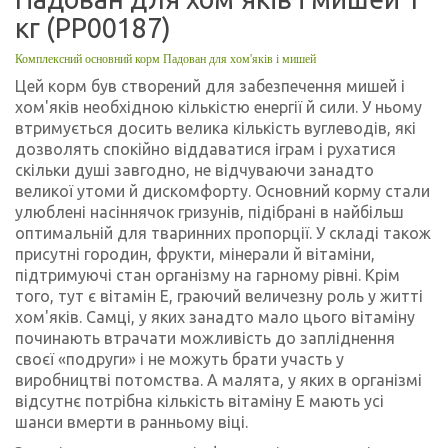
кг (PP00187)
Комплексний основний корм Падован для хом'яків і мишей
Цей корм був створений для забезпечення мишей і
хом'яків необхідною кількістю енергії й сили. У ньому
втримується досить велика кількість вуглеводів, які
дозволять спокійно віддаватися іграм і рухатися
скільки душі завгодно, не відчуваючи занадто
великої утоми й дискомфорту. Основний корму стали
улюблені насіннячок гризунів, підібрані в найбільш
оптимальній для тваринних пропорції. У складі також
присутні городин, фрукти, мінерали й вітаміни,
підтримуючі стан організму на гарному рівні. Крім
того, тут є вітамін Е, граючий величезну роль у житті
хом'яків. Самці, у яких занадто мало цього вітаміну
починають втрачати можливість до запліднення
своєї «подруги» і не можуть брати участь у
виробництві потомства. А малята, у яких в організмі
відсутнє потрібна кількість вітаміну Е мають усі
шанси вмерти в ранньому віці.