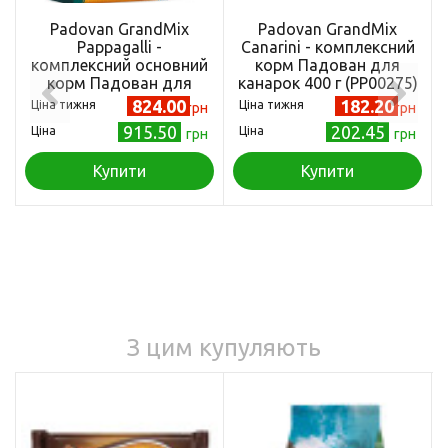
Padovan GrandMix
Padovan GrandMix
Pappagalli -
Canarini - комплексний
комплексний основний
корм Падован для
корм Падован для
канарок 400 г (PP00275)
великих папуг 2 кг
824.00
182.20
Ціна тижня
Ціна тижня
грн
грн
(PP00653)
915.50
202.45
Ціна
Ціна
грн
грн
Купити
Купити
З цим купуляють