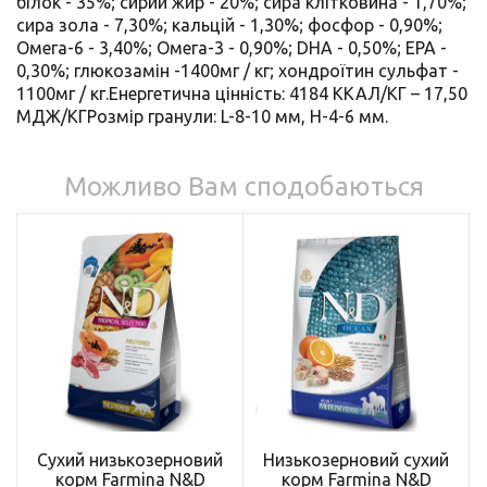
білок - 35%; сирий жир - 20%; сира клітковина - 1,70%;
сира зола - 7,30%; кальцій - 1,30%; фосфор - 0,90%;
Омега-6 - 3,40%; Омега-3 - 0,90%; DHA - 0,50%; EPA -
0,30%; глюкозамін -1400мг / кг; хондроїтин сульфат -
1100мг / кг.Енергетична цінність: 4184 ККАЛ/КГ – 17,50
МДЖ/КГРозмір гранули: L-8-10 мм, H-4-6 мм.
Можливо Вам сподобаються
Сухий низькозерновий
Низькозерновий сухий
корм Farmina N&D
корм Farmina N&D