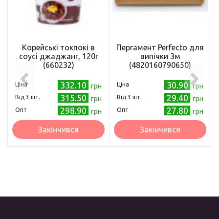
Корейські токпокі в
Пергамент Perfecto для
соусі джаджанг, 120г
випічки 3м
(660232)
(4820160790650)
332.10
30.90
Ціна
Ціна
грн
грн
315.50
29.40
Від 3 шт.
Від 3 шт.
грн
грн
298.90
27.80
Опт
Опт
грн
грн
Закінчився
Закінчився