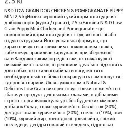
2.5 кг
N&D LOW GRAIN DOG CHICKEN & POMEGRANATE PUPPY
MINI 2,5 kgНизькозерновий сухий корм для цуценят
дрібних порід (курка / гранат), 2.5 кгFarmina N & D Low
Grain Puppy Mini Chicken and Pomegranate - це
повноцінний корм для цуценят і сук, які вагітні або
годують грудьми. Його унікальна формула, що
характеризується зниженим споживанням злаків,
забезпечує правильне харчування при збереженні
ваги.Завдяки таким інгредієнтам, як свіжа курка і
низький вміст злаків, ці речовини ідеально підходять
для собак, які схильні набирати вагу, містять
необхідну кількість білка і покращують самопочуття і
здоров'я тварини. Лінія сухих кормів Natural &
Delicious Low Grain використовує тільки свіже м'ясо і
збагачує продукт декількома злаками, відібраними
строго з органічних культур і без будь-яких хімічних
добавок.Склад: свіже куряче м'ясо без кісток (20%),
дегідратоване куряче м'ясо (20%), спельта (10%), овес
(10%), курячий жир, зневоднені цільні яйця, свіжий
оселедець, дегідратований оселедець, гідролізат