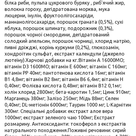
білка риби, пульпа цукрового буряку , риб'ячий жир,
волокна гороху, дегідратована морква, мукa
люцерни, інулін, фруктоолігосахаріди,
маннанолігосахаріди, порошок граната (0,5%), сухі
яблука, порошок шпинату, подорожник (0,3%),
порошок чорної смородини, дегідратований
солодкий апельсин, порошок чорниці, хлорид натрію,
пивні дріжджі, корінь куркуми (0,2%), глюкозамін,
хондроїтин сульфат, екстракт календули (джерело
лютеїну).Харчові добавки на кг.:Вітамін А 16000MО;
вітамін D3 1600MО; вітамін Е 600мг; вітамін С 160мг;
вітамін PP 40мг; пантотенова кислота 16мг; вітамін
B1 4,8мг; вітамін В2 8мг; вітамін В6 6,4мг; вітамін H
0,40мг; Фолієва кислота 0,48мг; вітамін B12 0,1мг;
холін хлорид 2800мг; бета-каротин 1,5мг; Цинк 910мг;
Марганець 380мг; Залізо 250мг; Мідь 88мг; Селен
0,40мг; DL-метіонін 6000мг; Таурин 1000 мг; L-Карнітин
300мг. Спеціальні добавки: екстракт алое вера
1000мг; екстракт зеленого чаю 100мг; Екстракт
розмарину. Антиоксиданти: токоферол з екстрактів
натурального походження.Поживні речовини: сирий