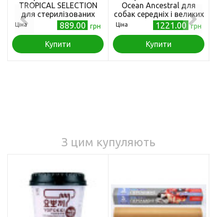
TROPICAL SELECTION
Ocean Ancestral для
для стерилізованих
собак середніх і великих
дорослих котів з ягням
порід з тріскою та
889.00
1221.00
Ціна
Ціна
грн
грн
та тропічними
апельсином 2,5 кг
фруктами, 1,5 кг
Купити
Купити
З цим купуляють