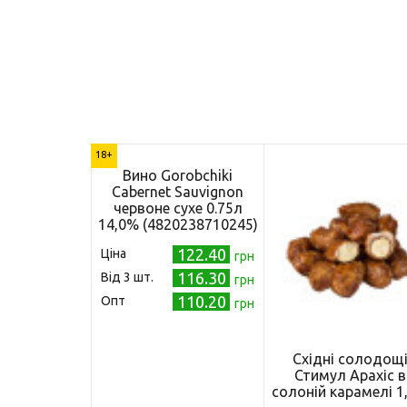
18+
Вино Gorobchiki
Cabernet Sauvignon
червоне сухе 0.75л
14,0% (4820238710245)
122.40
Ціна
грн
116.30
Від 3 шт.
грн
110.20
Опт
грн
Східні солодощ
Стимул Арахіс в
солоній карамелі 1