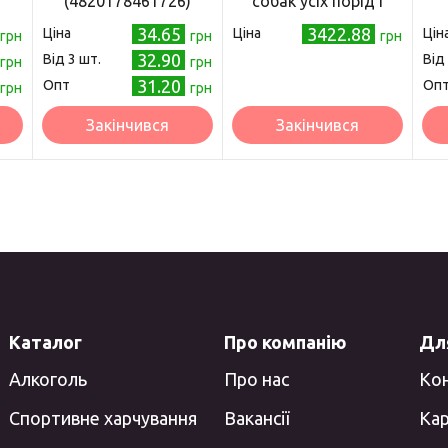
(4820178461726)
собак усіх порід і
стадій життя 6 кг
34.65
3422.88
Ціна
Ціна
Цін
грн
грн
грн
32.90
Від 3 шт.
Від
грн
грн
31.20
Опт
Оп
грн
грн
Закінчився
Закінчився
Каталог
Про компанію
Для
Алкоголь
Про нас
Ко
Спортивне харчування
Вакансії
Кар