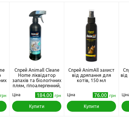
ne
Спрей Animall Cleane
Спрей AnimAll захист
Сп
р
Home ліквідатор
від дряпання для
від
них
запахів та біологічних
котів, 150 мл
плям, гіпоалергенний,
мл
500 мл
184.00
76.00
Ціна
Ціна
Цін
грн
грн
грн
Купити
Купити