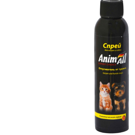
вироби
Лікери
Крупи
Вермут
Соуси
Текіла
Консервація
Слабоалкогольні
Східна кухня
напої
Снеки та зак
Харчові
інгредієнти
Рослинна олі
Борошно та
висівки
Подарункові
набори