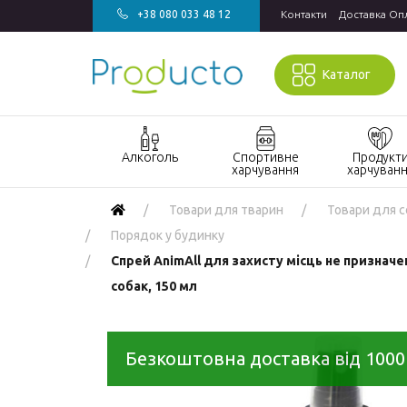
+38 080 033 48 12
Контакти
Доставка Оп
Каталог
Алкоголь
Спортивне
Продукт
харчування
харчуван
Акції алкоголь
Акції спортивне
Акції продукт
Товари для тварин
Товари для с
харчування
харчування
Виски
Порядок у будинку
БАДи та вітаміни
Кондитерські
Джин
Спрей AnimAll для захисту місць не призначе
для спорту
вироби
собак, 150 мл
Горілка
Гейнери
Напої
Коньяк і бренді
Протеїн
Продукти
швидкого
Вино
Безкоштовна доставка від 1000
Протеїнові
приготування
батончики
Ігристе вино
Макаронні
Ром