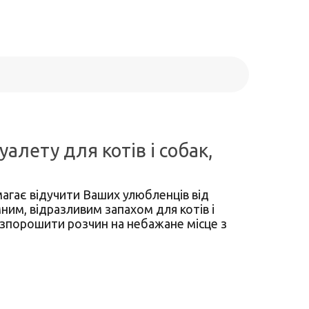
алету для котів і собак,
магає відучити Ваших улюбленців від
ним, відразливим запахом для котів і
озпорошити розчин на небажане місце з