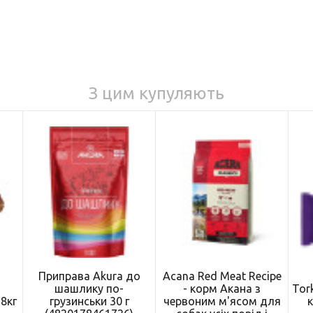
З цим купуляють
і
Приправа Akura до
Acana Red Meat Recipe
шашлику по-
- корм Акана з
Tor
,8кг
грузинськи 30 г
червоним м'ясом для
к