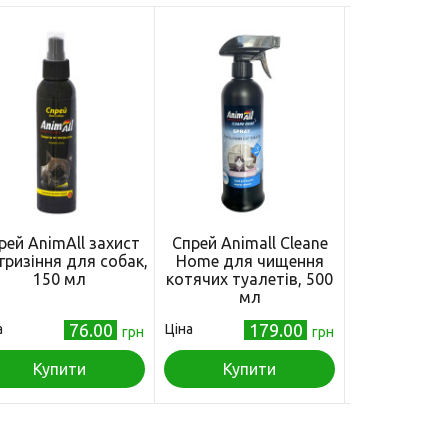
рей AnimAll захист
Спрей Animall Cleane
Гігієнічни
 гризіння для собак,
Home для чищення
лосьйон An
150 мл
котячих туалетів, 500
ротової п
мл
котів та соб
76.00
179.00
а
Ціна
Ціна
грн
грн
Купити
Купити
Куп