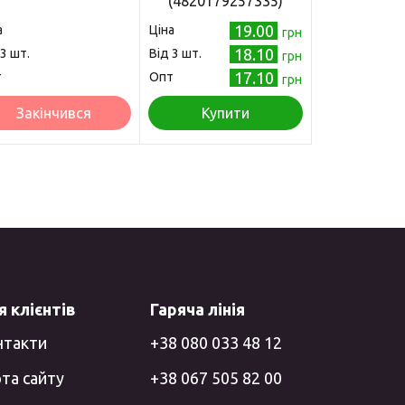
(4820179257335)
9.20
19.00
а
Ціна
грн
грн
8.70
18.10
 3 шт.
Від 3 шт.
грн
грн
8.30
17.10
т
Опт
грн
грн
Закінчився
Купити
 клієнтів
Гаряча лінія
нтакти
+38 080 033 48 12
та сайту
+38 067 505 82 00