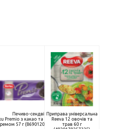
Печиво-сендвіч
Приправа універсальна
ku Premio з какао та молочним
Reeva 12 овочів та
ремом 57 г (8690120063966)
трав 60 г