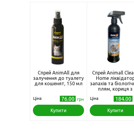
Спрей AnimAll для
Спрей Animall Clea
залучення до туалету
Home ліквідато
для кошенят, 150 мл
запахів та біологіч
плям, кориця з
апельсином, 500 
76.00
184.00
Ціна
Ціна
грн
Купити
Купити