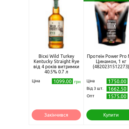
Віскі Wild Turkey
Протеїн Power Pro 
Kentucky Straight Rye
Цинамон, 1 кг
від 4 років витримки
(4820231512273
40.5% 0.7 л
(721059847001)
1099.00
1750.00
Ціна
Ціна
грн
1662.50
Від 3 шт.
1575.00
Опт
Закінчився
Купити