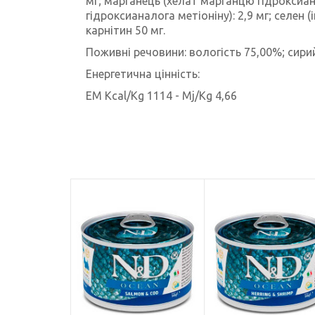
мг; марганець (хелат марганцю гідроксианало
гідроксианалога метіоніну): 2,9 мг; селен (
карнітин 50 мг.
Поживні речовини: вологість 75,00%; сирий
Енергетична цінність:
EM
Kcal
/
Kg
1114 -
Mj
/
Kg
4,66