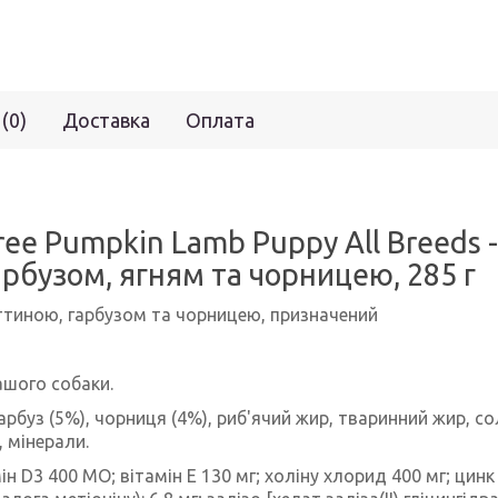
 (0)
Доставка
Оплата
ree Pumpkin Lamb Puppy All Breeds 
рбузом, ягням та чорницею, 285 г
ттиною, гарбузом та чорницею, призначений
ашого собаки.
 гарбуз (5%), чорниця (4%), риб'ячий жир, тваринний жир, 
, мінерали.
ін D3 400 МО; вітамін Е 130 мг; холіну хлорид 400 мг; цинк