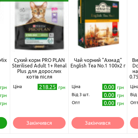
Mix
Сухий корм PRO PLAN
Чай чорний "Ахмад"
Ви
Sterilised Adult 1+ Renal
English Tea No.1 100х2 г
Do
)
Plus для дорослих
на
котів після
0.7
стерилізації з
218.25
0.00
Ціна
Ціна
Цін
грн
індичкою 400 г
грн
грн
0.00
Від 3 шт.
Від
грн
грн
0.00
Опт
Оп
грн
грн
Закінчився
Закінчився