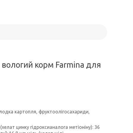
- вологий корм Farmina для
солодка картопля, фруктоолігосахариди,
 (хелат цинку гідроксианалога метіоніну): 36