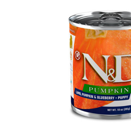
вироби
Лікери
Крупи
Вермут
Соуси
Текіла
Консервація
Слабоалкогольні
Східна кухня
напої
Снеки та зак
Харчові
інгредієнти
Рослинна олі
Борошно та
висівки
Подарункові
набори