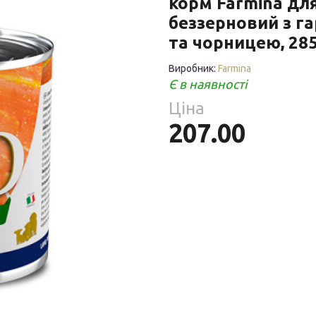
корм Farmina дл
Парфумерія
риб
беззерновий з г
Тов
та чорницею, 285
реп
Виробник:
Farmina
Є в наявності
Ціна
уски
207.00
я