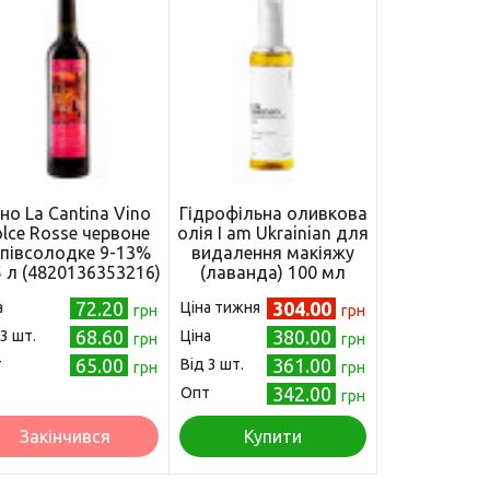
но La Cantina Vino
Гідрофільна оливкова
lce Rosse червоне
олія I am Ukrainian для
півсолодке 9-13%
видалення макіяжу
5 л (4820136353216)
(лаванда) 100 мл
72.20
304.00
а
Ціна тижня
грн
грн
68.60
380.00
 3 шт.
Ціна
грн
грн
65.00
361.00
т
Від 3 шт.
грн
грн
342.00
Опт
грн
Закінчився
Купити