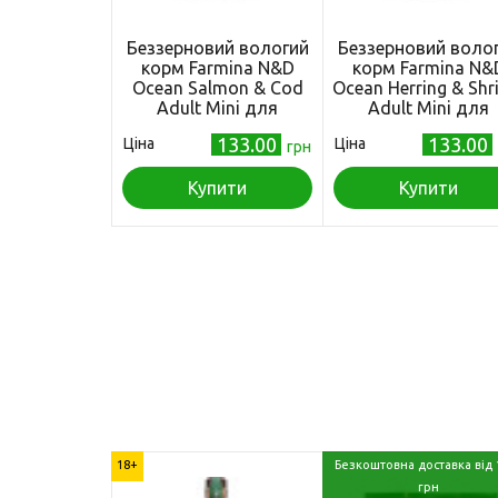
Беззерновий вологий
Беззерновий воло
корм Farmina N&D
корм Farmina N&
Ocean Salmon & Cod
Ocean Herring & Sh
Adult Mini для
Adult Mini для
дорослих собак
дорослих собак
133.00
133.00
Ціна
Ціна
дрібних порід, з
грн
дрібних порід, з
лососем і тріскою, 140
оселедцем, тріско
Купити
г
тунцем і креветко
Купити
140 г
18+
Безкоштовна доставка від 
грн