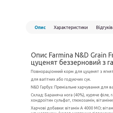
Опис
Характеристики
Відгуків
Опис Farmina N&D Grain F
цуценят беззерновий з га
Повнораціонний корм для цуценят з ягня
для вагітних або годуючих сук.
N&D Гарбуз: Преміальне харчування для в
Склад: Бараняча нога (40%), куряче філе,
хондроїтин сульфат, глюкозамін, вітаміни
Харчові добавки: вітамін А 4000 МО; вітам