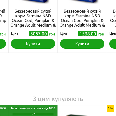
гий
Беззерновий сухий
Беззерновий сухий
Б
D
корм Farmina N&D
корм Farmina N&D
к
rimp
Ocean Cod, Pumpkin &
Ocean Cod, Pumpkin &
Oc
Orange Adult Medium &
Orange Adult Medium &
Maxi для собак
Maxi для собак
Pu
5067.00
1538.00
Ціна
Ціна
Цін
грн
середніх і великих
грн
середніх і великих
грн
для
ю,
порід, з тріскою та
порід, з тріскою та
ю,
апельсином, 12 кг
Купити
апельсином, 2,5 кг
Купити
трі
З цим купуляють
1000
Безкоштовна доставка від 1000
18+
грн