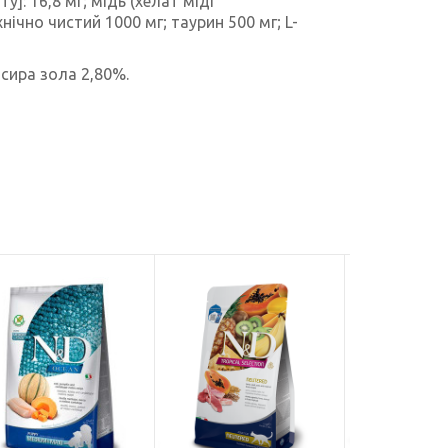
у]: 16,8 мг; мідь (хелат міді
хнічно чистий 1000 мг; таурин 500 мг; L-
 сира зола 2,80%.