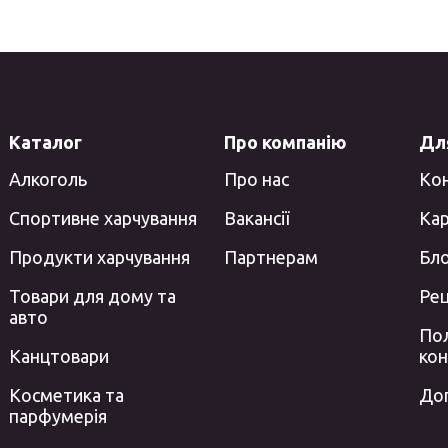
Каталог
Про компанію
Для
Алкоголь
Про нас
Ко
Спортивне харчування
Вакансії
Кар
Продукти харчування
Партнерам
Бл
Товари для дому та
Ре
авто
Пол
Канцтовари
кон
Косметика та
До
парфумерія