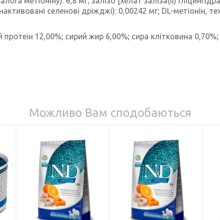
га метіоніну): 6,8 мг; залізо [хелат заліза(II) гліцингідрат
інактивовані селенові дріжджі): 0,00242 мг; DL-метіонін, те
 протеїн 12,00%; сирий жир 6,00%; сира клітковина 0,70%;
Можливо Вам сподобаються