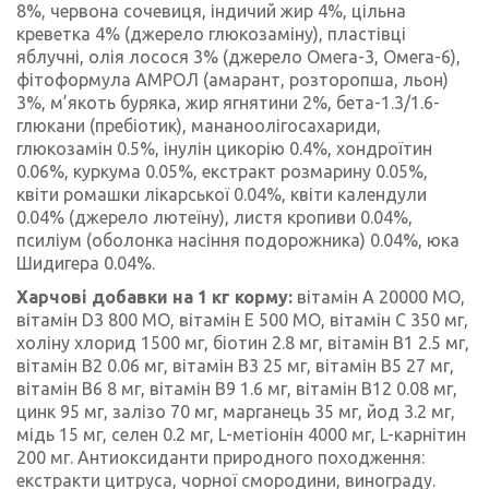
8%, червона сочевиця, індичий жир 4%, цільна
креветка 4% (джерело глюкозаміну), пластівці
яблучні, олія лосося 3% (джерело Омега-3, Омега-6),
фітоформула АМРОЛ (амарант, розторопша, льон)
3%, м’якоть буряка, жир ягнятини 2%, бета-1.3/1.6-
глюкани (пребіотик), мананоолігосахариди,
глюкозамін 0.5%, інулін цикорію 0.4%, хондроїтин
0.06%, куркума 0.05%, екстракт розмарину 0.05%,
квіти ромашки лікарської 0.04%, квіти календули
0.04% (джерело лютеїну), листя кропиви 0.04%,
псиліум (оболонка насіння подорожника) 0.04%, юка
Шидигера 0.04%.
Харчові добавки на 1 кг корму:
вітамін А 20000 МО,
вітамін D3 800 МО, вітамін Е 500 МО, вітамін С 350 мг,
холіну хлорид 1500 мг, біотин 2.8 мг, вітамін В1 2.5 мг,
вітамін В2 0.06 мг, вітамін В3 25 мг, вітамін В5 27 мг,
вітамін В6 8 мг, вітамін В9 1.6 мг, вітамін В12 0.08 мг,
цинк 95 мг, залізо 70 мг, марганець 35 мг, йод 3.2 мг,
мідь 15 мг, селен 0.2 мг, L-метіонін 4000 мг, L-карнітин
200 мг. Антиоксиданти природного походження:
екстракти цитруса, чорної смородини, винограду.