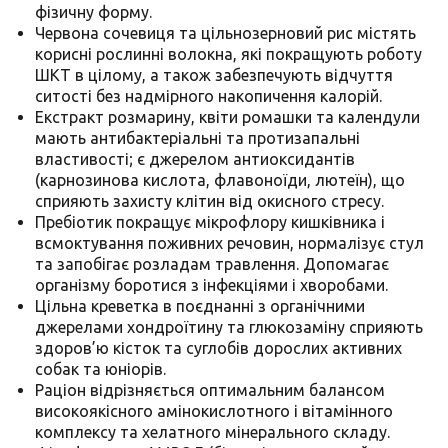
фізичну форму.
Червона сочевиця та цільнозерновий рис містять
корисні рослинні волокна, які покращують роботу
ШКТ в цілому, а також забезпечують відчуття
ситості без надмірного накопичення калорій.
Екстракт розмарину, квіти ромашки та календули
мають антибактеріальні та протизапальні
властивості; є джерелом антиоксидантів
(карнозинова кислота, флавоноїди, лютеїн), що
сприяють захисту клітин від окисного стресу.
Пребіотик покращує мікрофлору кишківника і
всмоктування поживних речовин, нормалізує стул
та запобігає розладам травлення. Допомагає
організму боротися з інфекціями і хворобами.
Цільна креветка в поєднанні з органічними
джерелами хондроїтину та глюкозаміну сприяють
здоров’ю кісток та суглобів дорослих активних
собак та юніорів.
Раціон відрізняється оптимальним балансом
високоякісного амінокислотного і вітамінного
комплексу та хелатного мінерального складу.