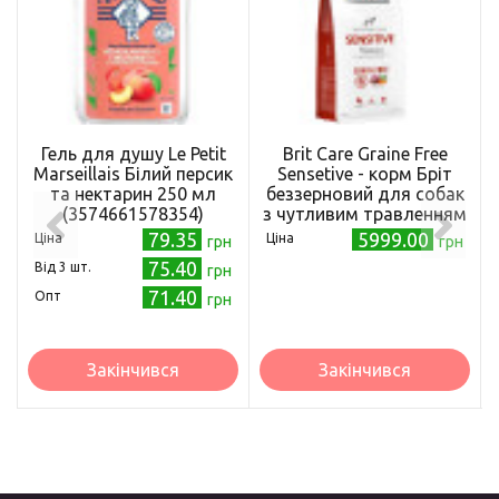
Гель для душу Le Petit
Brit Care Graine Free
Marseillais Білий персик
Sensetive - корм Бріт
та нектарин 250 мл
беззерновий для собак
(3574661578354)
з чутливим травленням
з олениною 12 кг
79.35
5999.00
Ціна
Ціна
грн
грн
75.40
Від 3 шт.
грн
71.40
Опт
грн
Закінчився
Закінчився