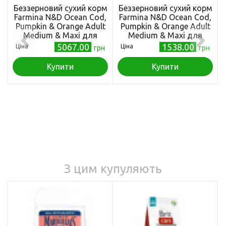
Беззерновий сухий корм
Беззерновий сухий корм
Farmina N&D Ocean Cod,
Farmina N&D Ocean Cod,
Pumpkin & Orange Adult
Pumpkin & Orange Adult
Medium & Maxi для
Medium & Maxi для
собак середніх і великих
собак середніх і великих
5067.00
1538.00
Ціна
Ціна
грн
грн
порід, з тріскою та
порід, з тріскою та
апельсином, 12 кг
апельсином, 2,5 кг
Купити
Купити
З цим купуляють