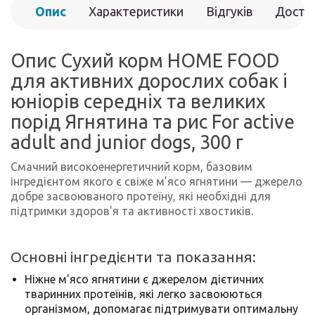
Опис
Характеристики
Відгуків
Доста
(0)
Опис Сухий корм HOME FOOD
для активних дорослих собак і
юніорів середніх та великих
порід Ягнятина та рис For active
adult and junior dogs, 300 г
Смачний високоенергетичний корм, базовим
інгредієнтом якого є свіже м’ясо ягнятини — джерело
добре засвоюваного протеїну, які необхідні для
підтримки здоров'я та активності хвостиків.
Основні інгредієнти та показання:
Ніжне м'ясо ягнятини є джерелом дієтичних
тваринних протеїнів, які легко засвоюються
організмом, допомагає підтримувати оптимальну