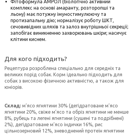
Фітоформула АМРОЛ
(біологічно активний
комплекс на основі амаранту, розторопші та
льону) має потужну імуностимулюючу та
протизапальну дію; нормалізує роботу ШКТ,
сечовивідних шляхів та залоз внутрішньої секреції;
запобігає виникненню захворювань шкіри; насичує
клітини киснем.
Для кого підходить?
Рецептура розроблена спеціально для середніх та
великих порід собак. Корм ідеально підходить для
собак з високою фізичною активністю, а також для
юніорів.
Склад:
м’ясо ягнятини 30% (дегідратоване м’ясо
ягнятини 20%, свіже м’ясо та обріз ягнятини не менше
8%, рубець та легені ягнятини (сушені та подрібнені)
2%), дегідратоване м’ясо індички 16%, рис
цільнозерновий 12%, зневоднений протеїн ягнятини