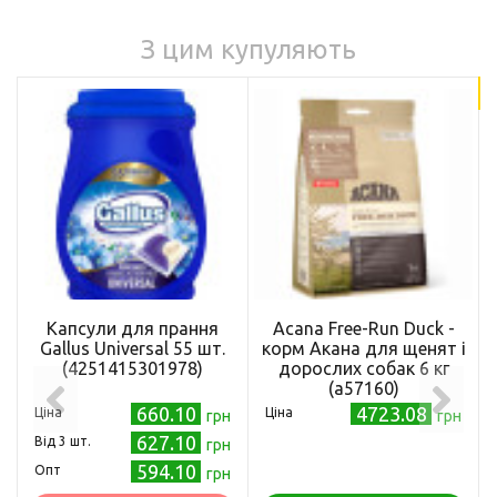
З цим купуляють
18
Капсули для прання
Acana Free-Run Duck -
Gallus Universal 55 шт.
корм Акана для щенят і
(4251415301978)
дорослих собак 6 кг
(a57160)
660.10
4723.08
Ціна
Ціна
грн
грн
627.10
Від 3 шт.
грн
594.10
Опт
грн