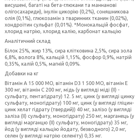
висушені, багаті на бета-глюкани та маннанові
олігосахариди), інулін цикорію (0,2%), соняшникова
олія (0,1%), глюкозамін з тваринних тканин (0,02%),
хондроїтин сульфат (0,01%). *Монокальцій фосфат,
хлорид натрію, хлорид калію, карбонат кальцію
Аналітичний склад
Білок 25%, жир 13%, сира клітковина 2,5%, сира зола
6,8%, волога 8%, кальцій 1,15%, фосфор 0,9%, натрій
0,35%, калій 0,5%, магній 0,09%.
Добавки на кг
Вітамін А 15 000 МО, вітамін D3 1 500 МО, вітамін Е
300 мг, вітамін С 200 мг, мідь (у вигляді міді (II) -
сульфату, пентагідрату) 12. 5 мг, цинк (у вигляді цинку
сульфату, моногідрату) 100 мг, цинк (у вигляді гліцин-
цинк хелат гідрату (твердий)) 40 мг, залізо (у вигляді
заліза (II) сульфату, моногідрату) 250 мг, марганець (у
вигляді марганцю (II) сульфату, моногідрату) 35 мг,
йод (у вигляді кальцію йодату, безводного) 2,0 мг,
селен (у вигляді натрію селеніту) 0,35 мг.