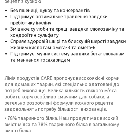
рецепт з куркою
Без пшениці, цукру та консервантів
Підтримує оптимальне травлення завдяки
пребіотику інуліну
Зміцнює суглоби та хрящі завдяки глюкозаміну та
хондроїтин сульфату
Сприяє здоровій шкірі та блискучій шерсті завдяки
жирним кислотам омега-3 та омега-6
Підтримує імунну систему завдяки бета-глюканам
та маннанолігосахаридам
Лінія продуктів CARE пропонує високоякісні корми
для домаших тварин, які спеціально адатовані до
потреб вихованця. Велика кількість свіжого м'яса
робить корм особливо смачним для собаки, а
ретельно розроблені формули кожного рецепта
задовольнять потребу більшості вихованців.
• 78% тваринного білка. Наш продукт має високий
вміст м'яса та 78% тваринного білка в загальному
вмісті білка