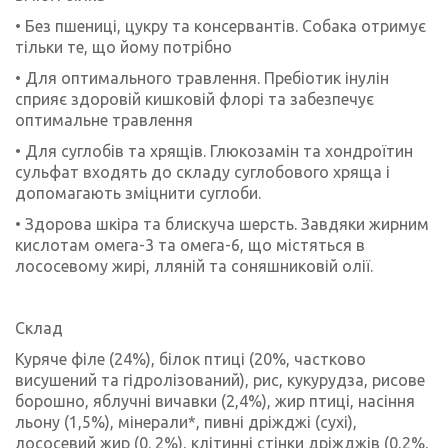
• Без пшениці, цукру та консервантів. Собака отримує
тільки те, що йому потрібно
• Для оптимального травлення. Пребіотик інулін
сприяє здоровій кишковій флорі та забезпечує
оптимальне травлення
• Для суглобів та хрящів. Глюкозамін та хондроїтин
сульфат входять до складу суглобового хряща і
допомагають зміцнити суглоби.
• Здорова шкіра та блискуча шерсть. Завдяки жирним
кислотам омега-3 та омега-6, що містяться в
лососевому жирі, лляній та соняшниковій олії.
Склад
Куряче філе (24%), білок птиці (20%, частково
висушений та гідролізований), рис, кукурудза, рисове
борошно, яблучні вичавки (2,4%), жир птиці, насіння
льону (1,5%), мінерали*, пивні дріжджі (сухі),
лососевий жир (0. 2%), клітинні стінки дріжджів (0,2%,