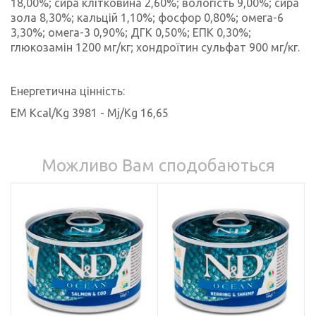
18,00%; сира клітковина 2,60%; вологість 9,00%; сира
зола 8,30%; кальцій 1,10%; фосфор 0,80%; омега-6
3,30%; омега-3 0,90%; ДГК 0,50%; ЕПК 0,30%;
глюкозамін 1200 мг/кг; хондроїтин сульфат 900 мг/кг.
Енергетична цінність:
EM
Kcal
/
Kg
3981 -
Mj
/
Kg
16,65
Можливо Вам сподобаються