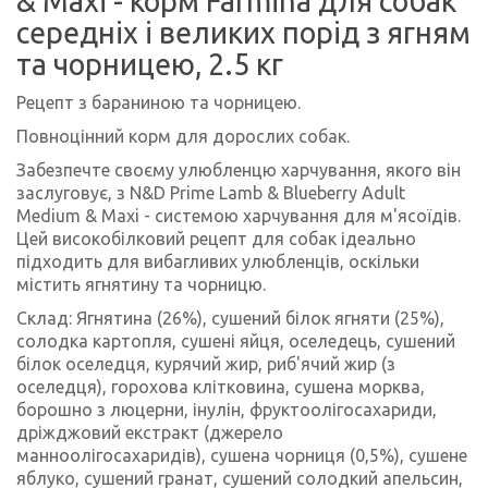
& Maxi - корм Farmina для собак
середніх і великих порід з ягням
та чорницею, 2.5 кг
Рецепт з бараниною та чорницею.
Повноцінний корм для дорослих собак.
Забезпечте своєму улюбленцю харчування, якого він
заслуговує, з N&D Prime Lamb & Blueberry Adult
Medium & Maxi - системою харчування для м'ясоїдів.
Цей високобілковий рецепт для собак ідеально
підходить для вибагливих улюбленців, оскільки
містить ягнятину та чорницю.
Склад: Ягнятина (26%), сушений білок ягняти (25%),
солодка картопля, сушені яйця, оселедець, сушений
білок оселедця, курячий жир, риб'ячий жир (з
оселедця), горохова клітковина, сушена морква,
борошно з люцерни, інулін, фруктоолігосахариди,
дріжджовий екстракт (джерело
манноолігосахаридів), сушена чорниця (0,5%), сушене
яблуко, сушений гранат, сушений солодкий апельсин,