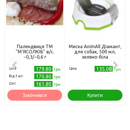
Палендвиця ТМ
Миска AnimAll Діамант,
"М'ЯСОЛЮБ" в/с.
для собак, 500 мл,
~0,3/~0,6 г
зелено-біла
179.80
135.00
Ціна
Ціна
грн
грн
170.80
Від 3 шт.
грн
161.80
Опт
грн
Закінчився
Купити