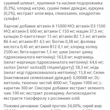
сушений шпинат, лушпиння та насіння подорожника
(0,3%), хлорид натрію, сушені пивні дріжджі, куркума
(0,2%), екстракт алое вера, глюкозамін, хондроїтин
сульфат.
Харчові добавки: вітамін А 15000 МО; вітамін D3 1500
МО; вітамін Е 600 мг; вітамін С 150 мг; ніацин 37,5 мг;
кальцію D-пантотенат 15 мг; вітамін В2 7,5 мг; вітамін
В6 6 мг; вітамін В1 4,5 мг; біотин 0,38 мг; фолієва
кислота 0,45 мг; вітамін В12 0,1 мг; хлорид холіну
2500 мг; бета-каротин 1,5 мг; цинк (хелат цинку
гідроксианалога метіоніну): 163,8 мг; марганець
(хелат марганцю гідроксианалога метіоніну): 64,6 мг;
залізо [хелат заліза(II) гліцингідрату]: 58,3 мг; мідь
(хелат міді гідроксианалога метіоніну): 15,8 мг; Селен
(інактивовані селенізовані дріжджі): 0,00088 мг; DL-
метіонін, технічно чистий 4000 мг; Таурин 1000 мг; L-
карнітин 300 мг. Сенсорні добавки: екстракт зеленого
чаю 100 мг; екстракт розмарину. Антиоксиданти:
екстракти токоферолу з рослинних олій.
Поживні речовини: Сирий протеїн 34,00%; сирий жир