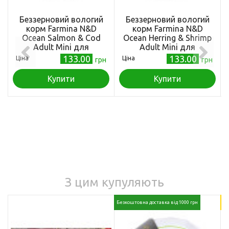
Беззерновий вологий
Беззерновий вологий
корм Farmina N&D
корм Farmina N&D
Ocean Salmon & Cod
Ocean Herring & Shrimp
Adult Mini для
Adult Mini для
дорослих собак дрібних
дорослих собак дрібних
133.00
133.00
Ціна
Ціна
грн
грн
порід, з лососем і
порід, з оселедцем,
тріскою, 140 г
тріскою, тунцем і
Купити
Купити
креветкою, 140 г
З цим купуляють
Безкоштовна доставка від 1000 грн
18