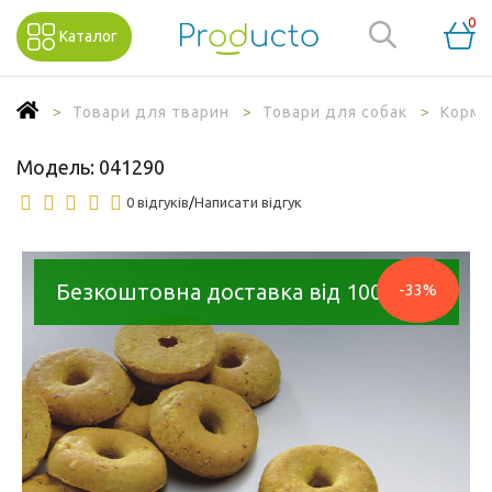
0
Каталог
Товари для тварин
Товари для собак
Корм 
Модель:
041290
0 відгуків
/
Написати відгук
Безкоштовна доставка від 1000 грн
-33%