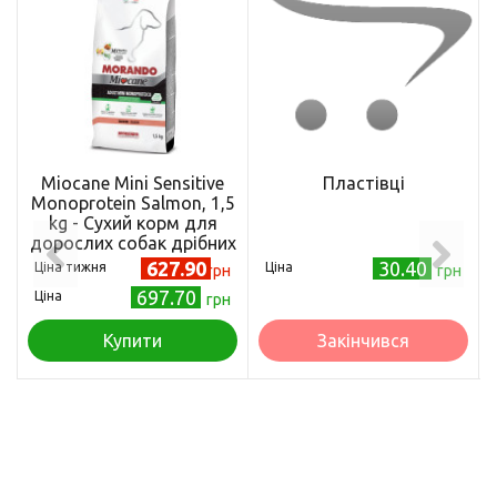
Miocane Mini Sensitive
Пластівці
Monoprotein Salmon, 1,5
kg - Сухий корм для
дорослих собак дрібних
порід з чутливим
627.90
30.40
Ціна тижня
Ціна
грн
грн
травленням, з лососем,
697.70
Ціна
грн
1,5 кг
Купити
Закінчився