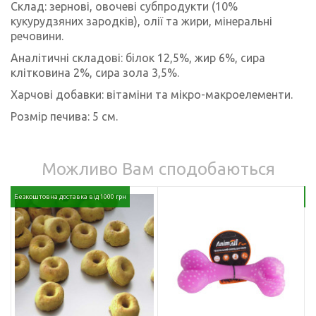
Склад: зернові, овочеві субпродукти (10%
кукурудзяних зародків), олії та жири, мінеральні
речовини.
Аналітичні складові: білок 12,5%, жир 6%, сира
клітковина 2%, сира зола 3,5%.
Харчові добавки: вітаміни та мікро-макроелементи.
Розмір печива: 5 см.
Можливо Вам сподобаються
Безкоштовна доставка від 1000 грн
Бе