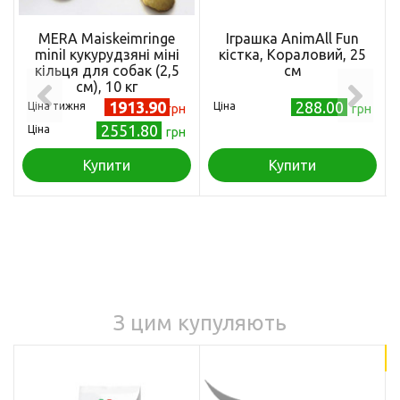
MERA Maiskeimringe
Іграшка AnimAll Fun
miniI кукурудзяні міні
кістка, Кораловий, 25
кільця для собак (2,5
см
см), 10 кг
1913.90
288.00
Ціна тижня
Ціна
грн
грн
2551.80
Ціна
грн
Купити
Купити
З цим купуляють
18