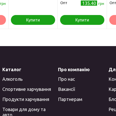
135.40
Опт
Оп
грн
грн
Купити
Купити
Каталог
Про компанію
Для
Алкоголь
Про нас
Ко
Спортивне харчування
Вакансії
Кар
Продукти харчування
Партнерам
Бл
Товари для дому та
Ре
авто