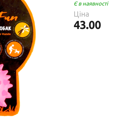
Парфумерія
Є в наявності
риб
Ціна
Тов
реп
43.00
уски
я