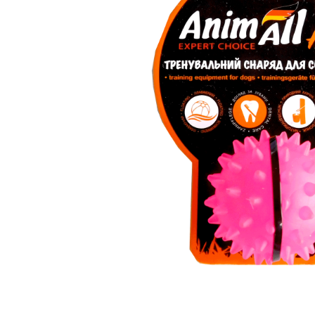
вироби
Лікери
Крупи
Вермут
Соуси
Текіла
Консервація
Слабоалкогольні
Східна кухня
напої
Снеки та зак
Харчові
інгредієнти
Рослинна олі
Борошно та
висівки
Подарункові
набори