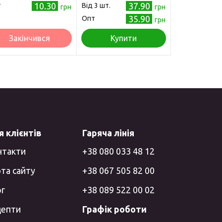
10.30
37.90
т
Від 3 шт.
грн
грн
35.90
Опт
грн
Закінчився
Купити
 клієнтів
Гаряча лінія
нтакти
+38 080 033 48 12
та сайту
+38 067 505 82 00
ог
+38 089 522 00 02
цепти
Графік роботи