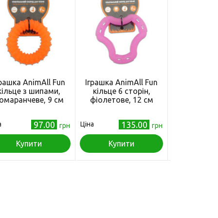
грашка AnimAll Fun
Іграшка AnimAll Fun
Іграшка An
кільце з шипами,
кільце 6 сторін,
куля з к
омаранчеве, 9 см
фіолетове, 12 см
помаранче
97.00
135.00
а
Ціна
Ціна
грн
грн
Купити
Купити
Куп