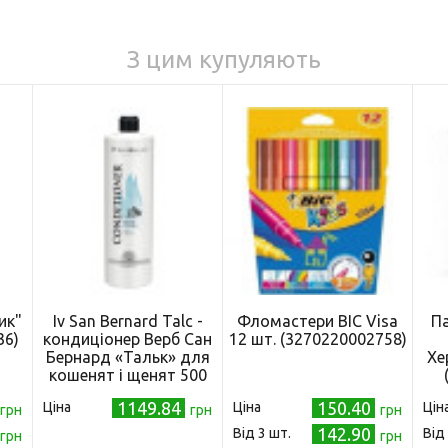
З цим купуляють
ик"
Iv San Bernard Talc -
Фломастери BIC Visa
П
36)
кондиціонер Верб Сан
12 шт. (3270220002758)
Бернард «Тальк» для
Хе
кошенят і щенят 500
мл (IV-8555)
1149.84
150.40
Ціна
Ціна
Цін
грн
грн
грн
142.90
Від 3 шт.
Від
грн
грн