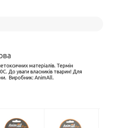
ова
нетоксичних матеріалів. Термін
0С. До уваги власників тварин! Для
и. Виробник: AnimAll.