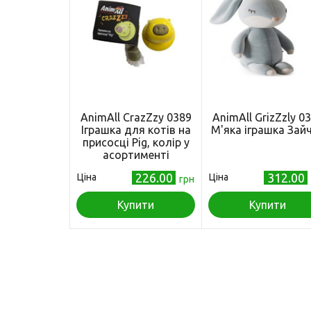
AnimAll CrazZzy 0389
AnimAll GrizZzly 0
Іграшка для котів на
М'яка іграшка Зай
присосці Pig, колір у
асортименті
226.00
312.00
Ціна
Ціна
грн
Купити
Купити