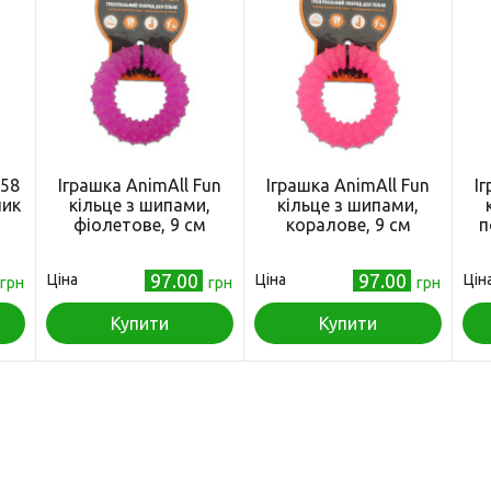
358
Іграшка AnimAll Fun
Іграшка AnimAll Fun
І
чик
кільце з шипами,
кільце з шипами,
фіолетове, 9 см
коралове, 9 см
п
97.00
97.00
Ціна
Ціна
Цін
грн
грн
грн
Купити
Купити