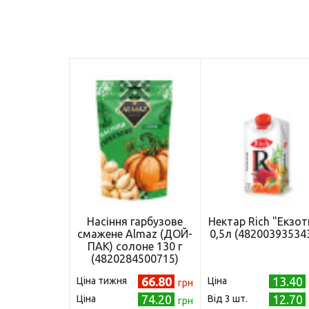
Насіння гарбузове
Нектар Rich "Екзот
смажене Almaz (ДОЙ-
0,5л (48200393534
ПАК) солоне 130 г
(4820284500715)
66.80
13.40
Ціна тижня
Ціна
грн
74.20
12.70
Ціна
Від 3 шт.
грн