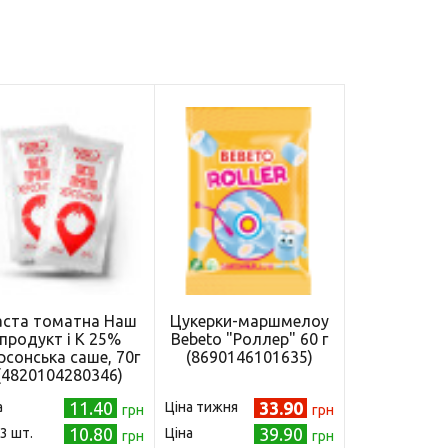
аста томатна Наш
Цукерки-маршмелоу
продукт і К 25%
Bebeto "Роллер" 60 г
рсонська саше, 70г
(8690146101635)
(4820104280346)
11.40
33.90
а
Ціна тижня
грн
грн
10.80
39.90
 3 шт.
Ціна
грн
грн