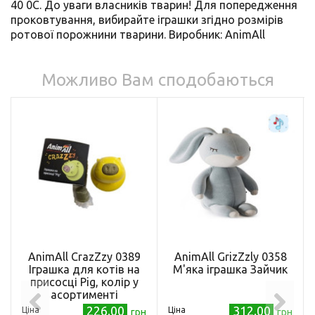
40 0С. До уваги власників тварин! Для попередження
проковтування, вибирайте іграшки згідно розмірів
ротової порожнини тварини. Виробник: AnimАll
Можливо Вам сподобаються
AnimAll CrazZzy 0389
AnimAll GrizZzly 0358
Іграшка для котів на
М'яка іграшка Зайчик
присосці Pig, колір у
асортименті
226.00
312.00
Ціна
Ціна
грн
грн