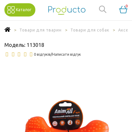
0
Каталог
Товари для тварин
Товари для собак
Аксес
Модель:
113018
0 відгуків
/
Написати відгук