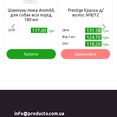
Шампунь-пінка AnimAll,
Prestige Краска д/
для собак всіх порід,
волос №8/12
180 мл
117.00
131.30
Ціна
Ціна
грн
грн
124.70
Від 3 шт.
грн
118.20
Опт
грн
Купити
Закінчився
info@producto.com.ua