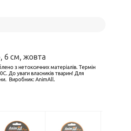
, 6 см, жовта
блено з нетоксичних матеріалів. Термін
0С. До уваги власників тварин! Для
и. Виробник: AnimAll.