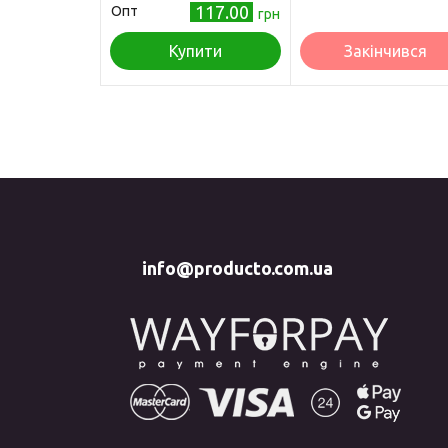
117.00
Опт
грн
Купити
Закінчився
info@producto.com.ua