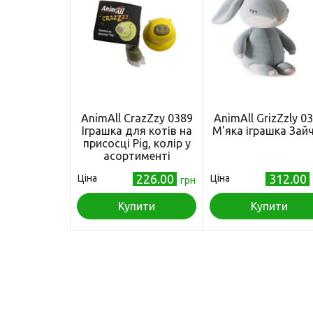
AnimAll CrazZzy 0389
AnimAll GrizZzly 0
Іграшка для котів на
М'яка іграшка Зай
присосці Pig, колір у
асортименті
226.00
312.00
Ціна
Ціна
грн
Купити
Купити