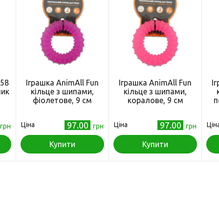
358
Іграшка AnimAll Fun
Іграшка AnimAll Fun
І
чик
кільце з шипами,
кільце з шипами,
фіолетове, 9 см
коралове, 9 см
п
97.00
97.00
Ціна
Ціна
Цін
грн
грн
грн
Купити
Купити