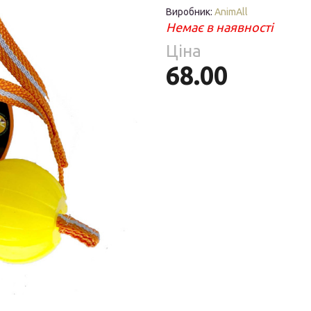
Парфумерія
риб
Виробник:
AnimAll
Немає в наявності
Тов
реп
Ціна
68.00
я