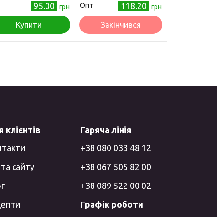
95.00
118.20
т
Опт
грн
грн
Купити
Закінчився
 клієнтів
Гаряча лінія
нтакти
+38 080 033 48 12
та сайту
+38 067 505 82 00
ог
+38 089 522 00 02
цепти
Графік роботи