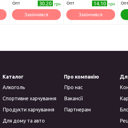
30.20
14.10
Опт
Опт
Оп
грн
грн
Закінчився
Закінчився
Каталог
Про компанію
Для
Алкоголь
Про нас
Ко
Спортивне харчування
Вакансії
Кар
Продукти харчування
Партнерам
Бл
Для дому та авто
Ре