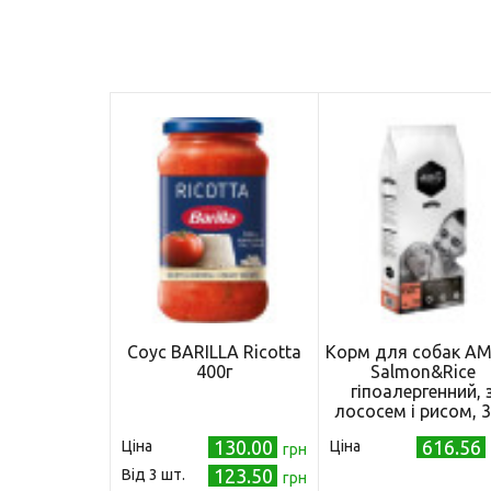
Соус BARILLA Ricotta
Корм для собак AM
400г
Salmon&Rice
гіпоалергенний, 
лососем і рисом, 3
130.00
616.56
Ціна
Ціна
грн
123.50
Від 3 шт.
грн