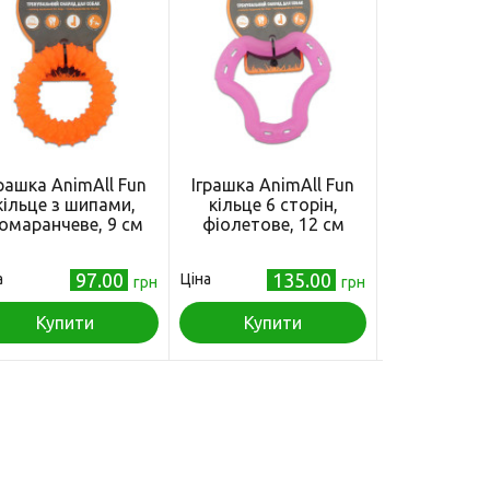
грашка AnimAll Fun
Іграшка AnimAll Fun
Іграшка An
кільце з шипами,
кільце 6 сторін,
куля з к
омаранчеве, 9 см
фіолетове, 12 см
помаранче
97.00
135.00
а
Ціна
Ціна
грн
грн
Купити
Купити
Куп