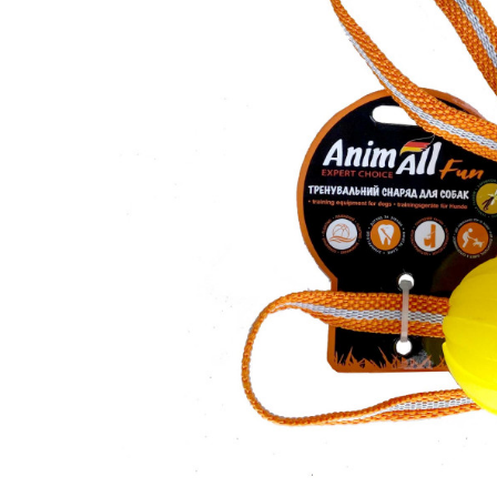
вироби
Лікери
Крупи
Вермут
Соуси
Текіла
Консервація
Слабоалкогольні
Східна кухня
напої
Снеки
Харчові
інгредієнти
Рослинна олі
Борошно та
висівки
Подарункові
набори