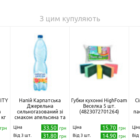
З цим купуляють
ITY
Напій Карпатська
Губки кухонні HighFoam
Сі
Джерельна
Веселка 5 шт.
з
сильногазований зі
(4823072701264)
па
 кг
смаком апельсина та
грейпфрута 1,5 л
33.50
15.70
Ціна
Ціна
Цін
грн
(4820051240448)
грн
грн
31.80
14.90
Від 3 шт.
Від 3 шт.
Від
грн
грн