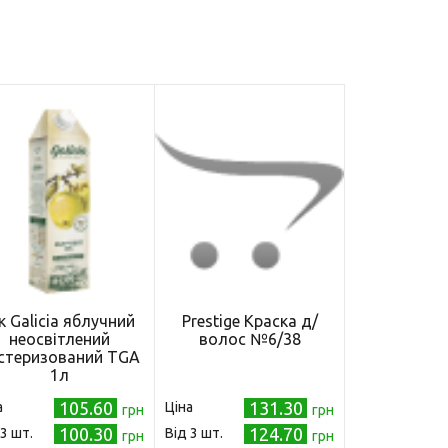
к Galicia яблучний
Prestige Краска д/
неосвітлений
волос №6/38
стеризований TGA
1л
105.60
131.30
а
Ціна
грн
грн
100.30
124.70
 3 шт.
Від 3 шт.
грн
грн