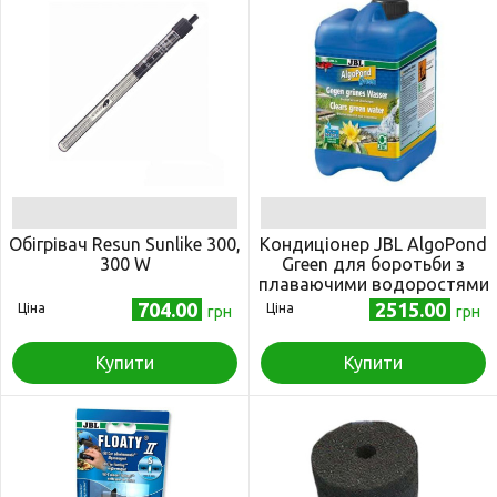
Обігрівач Resun Sunlike 300,
Кондиціонер JBL AlgoPond
300 W
Green для боротьби з
плаваючими водоростями
в садовому ставку, 2,5 л
704.00
2515.00
Ціна
Ціна
грн
грн
Купити
Купити