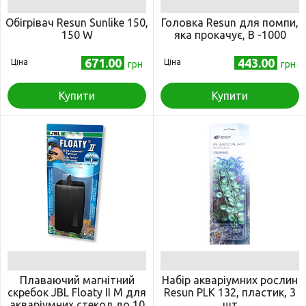
Обігрівач Resun Sunlike 150,
Головка Resun для помпи,
150 W
яка прокачує, В -1000
671.00
443.00
Ціна
Ціна
грн
грн
Купити
Купити
Плаваючий магнітний
Набір акваріумних рослин
скребок JBL Floaty II M для
Resun PLK 132, пластик, 3
акваріумних стекол до 10
шт