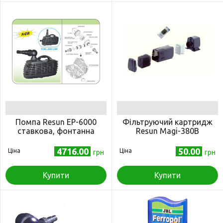
Помпа Resun EP-6000
Фільтруючий картридж
ставкова, фонтанна
Resun Magi-380B
4716.00
50.00
Ціна
Ціна
грн
грн
Купити
Купити