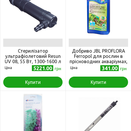
Стерилізатор
Добриво JBL PROFLORA
ультрафіолетовий Resun
Ferropol для рослин в
UV 08, 55 Вт, 1300-1600 л
прісноводних акваріумах,
250 мл
5221.00
341.00
Ціна
Ціна
грн
грн
Купити
Купити