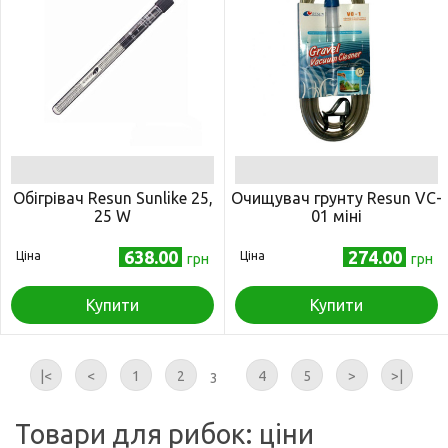
Обігрівач Resun Sunlike 25,
Очищувач грунту Resun VC-
25 W
01 міні
638.00
274.00
Ціна
Ціна
грн
грн
Купити
Купити
|<
<
1
2
4
5
>
>|
3
Товари для рибок: ціни