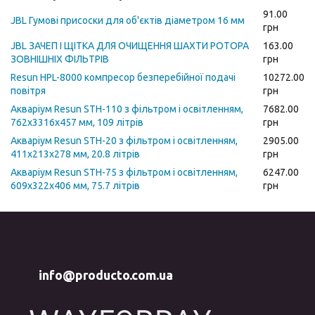
91.00
JBL Гумові присоски для об'єктів діаметром 16 мм
грн
JBL ЗАЧЕП І ЩІТКА ДЛЯ ОЧИЩЕННЯ ШАХТИ РОТОРА
163.00
ЗОВНІШНІХ ФІЛЬТРІВ
грн
Resun HPL-8000 компресор безперебійної подачі
10272.00
повітря
грн
Акваріум Resun STH-110 з фільтром і освітленням,
7682.00
762x3316x457 мм, 109 літрів
грн
Акваріум Resun STH-20 з фільтром і освітленням,
2905.00
411x213x278 мм, 20.8 літрів
грн
Акваріум Resun STH-75 з фільтром і освітленням,
6247.00
609x322x406 мм, 75.7 літрів
грн
info@producto.com.ua