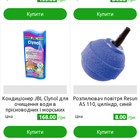
Купити
Купити
Кондиціонер JBL Clynol для
Розпилювач повітря Resun
очищення води в
AS 110, циліндр, синій
прісноводних і морських
акваріумах, 100 мл
168.00
8.00
Ціна
Ціна
грн
грн
Купити
Купити