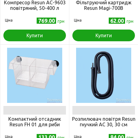
Компресор Resun AC-9603
Фільтруючий картридж
повітряний, 50-400 л
Resun Magi-700B
769.00
62.00
Ціна
Ціна
грн
грн
Купити
Купити
Компактний отсадник
Розпилювач повітря Resun
Resun FH 01 для риби
гнучкий AC 30, 30 см
133.00
84.00
Ціна
Ціна
грн
грн