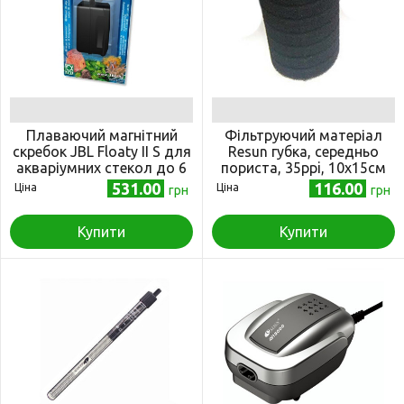
Плаваючий магнітний
Фільтруючий матеріал
скребок JBL Floaty II S для
Resun губка, середньо
акваріумних стекол до 6
пориста, 35ppi, 10х15см
мм
531.00
116.00
Ціна
Ціна
грн
грн
Купити
Купити