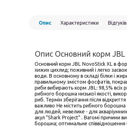
Опис
Характеристики
Відгуків
Опис Основний корм JBL N
Основний корм JBL NovoStick XL в форм
хижих цихлид; поживний і легко засвою
води. В основному в складі білки і жи
правильному змістом фосфатів, покращу
риби вибирають корм JBL: 98,5% всіх 
рибного борошна низької якості, викор
риб. Термін зберігання після відкриття
важливо Не містить рибного борошна ни
для людей, невелике - для акваріумни
акул "Shark Project" . Вагомі причини
борошна; оптимальне співвідношення бі