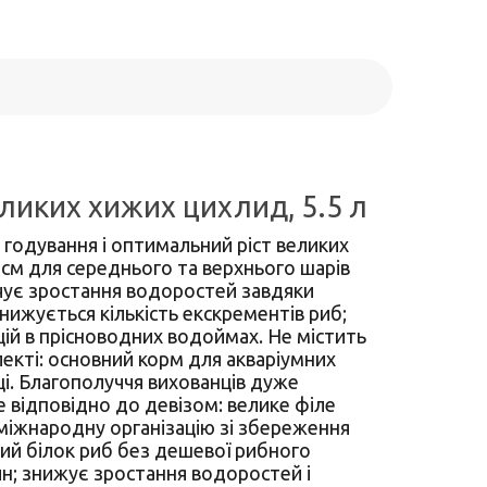
ликих хижих цихлид, 5.5 л
 годування і оптимальний ріст великих
5 см для середнього та верхнього шарів
очує зростання водоростей завдяки
нижується кількість екскрементів риб;
цій в прісноводних водоймах. Не містить
лекті: основний корм для акваріумних
вці. Благополуччя вихованців дуже
е відповідно до девізом: велике філе
 міжнародну організацію зі збереження
тий білок риб без дешевої рибного
ин; знижує зростання водоростей і