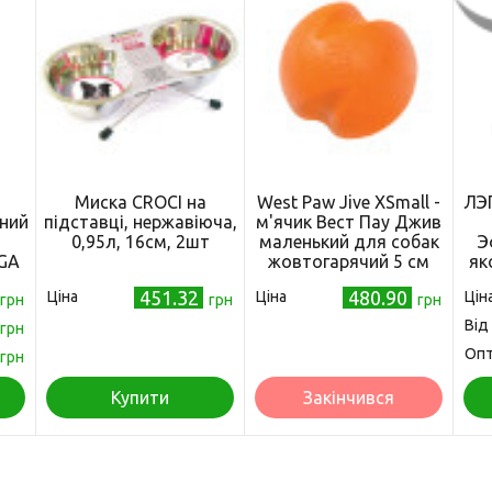
Миска CROCI на
West Paw Jive XSmall -
ЛЭП
ний
підставці, нержавіюча,
м'ячик Вест Пау Джив
0,95л, 16см, 2шт
маленький для собак
Э
TGA
жовтогарячий 5 см
як
451.32
480.90
Ціна
Ціна
Цін
грн
грн
грн
Від
грн
Оп
грн
Купити
Закінчився