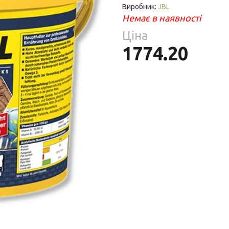
Парфумерія
Виробник:
JBL
риб
Немає в наявності
Тов
Ціна
реп
1774.20
уски
я