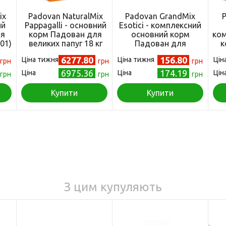
ix
Padovan NaturalMix
Padovan GrandMix
ий
Pappagalli - основний
Esotici - комплексний
ля
корм Падован для
основний корм
ком
01)
великих папуг 18 кг
Падован для
к
(PP00006)
екзотичних птахів 400
ве
6277.80
156.80
Ціна тижня
Ціна тижня
Цін
грн
грн
г (PP00277)
грн
6975.36
174.19
Ціна
Ціна
Цін
грн
грн
грн
Купити
Купити
З цим купуляють