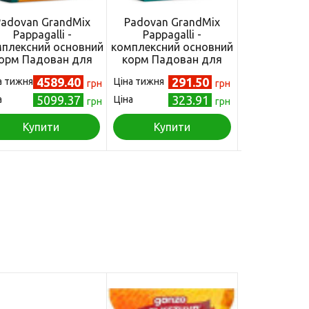
Padovan GrandMix
Padovan GrandMix
Padovan Na
Pappagalli -
Pappagalli -
Esotici - ос
плексний основний
комплексний основний
Падова
орм Падован для
корм Падован для
екзотичних п
ликих папуг 12,5 кг
великих папуг 600 г
(PP00
4589.40
291.50
а тижня
Ціна тижня
Ціна тижня
(PP00576)
грн
(PP00186)
грн
5099.37
323.91
а
Ціна
Ціна
грн
грн
Купити
Купити
Куп