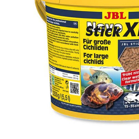
вироби
Лікери
Крупи
Вермут
Соуси
Текіла
Консервація
Слабоалкогольні
Східна кухня
напої
Снеки та зак
Харчові
інгредієнти
Рослинна олі
Борошно та
висівки
Подарункові
набори