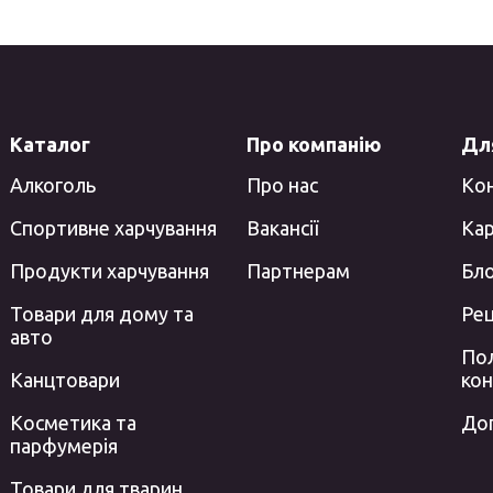
Каталог
Про компанію
Для
Алкоголь
Про нас
Ко
Спортивне харчування
Вакансії
Кар
Продукти харчування
Партнерам
Бл
Товари для дому та
Ре
авто
Пол
Канцтовари
кон
Косметика та
До
парфумерія
Товари для тварин