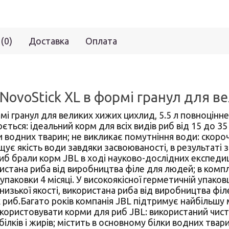
 (0)
Доставка
Оплата
ovoStick XL в формі гранул для ве
і гранул для великих хижих цихлид, 5.5 л повноцінне
ється: ідеальний корм для всіх видів риб від 15 до 3
ри водних тварин; не викликає помутніння води: скор
є якість води завдяки засвоюваності, в результаті з
риб брали корм JBL в ході науково-дослідних експеди
истана риба від виробництва філе для людей; в комп
 упаковки 4 місяці. У високоякісної герметичній упако
зької якості, використана риба від виробництва філ
х риб.Багато років компанія JBL підтримує найбільшу
 використовувати корми для риб JBL: використаний чис
лків і жирів; містить в основному білки водних твар