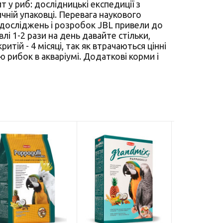
у риб: дослідницькі експедиції з
ичній упаковці. Перевага наукового
досліджень і розробок JBL привели до
лі 1-2 рази на день давайте стільки,
ритій - 4 місяці, так як втрачаються цінні
тю рибок в акваріумі. Додаткові корми і