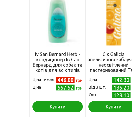
Iv San Bernard Herb -
Сік Galicia
кондиціонер Ів Сан
апельсиново-яблуч
Бернард для собак та
неосвітлений
котів для всіх типів
пастеризований 
шерсті освіжаючий
1л
446.00
142.30
Ціна тижня
Ціна
трав'яний 300 мл (IV-
грн
4685)
557.52
135.20
Ціна
Від 3 шт.
грн
128.10
Опт
Купити
Купити