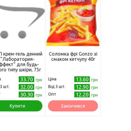
 крем-гель денний
Соломка фрі Gonzo зі
"Лаборатория-
смаком кетчупу 40г
ффект" для будь-
ого типу шкіри, 75г
33.70
13.60
а
Ціна
грн
грн
32.00
12.90
 3 шт.
Від 3 шт.
грн
грн
30.30
12.20
т
Опт
грн
грн
Купити
Закінчився