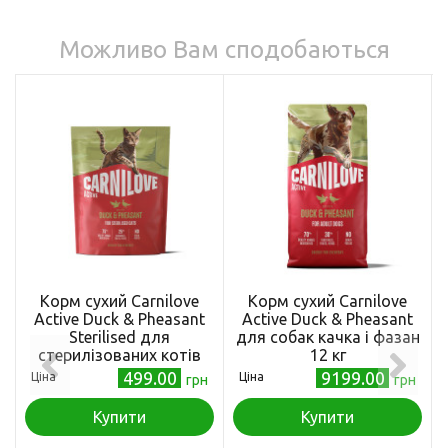
Можливо Вам сподобаються
Корм сухий Carnilove
Корм сухий Carnilove
Active Duck & Pheasant
Active Duck & Pheasant
Sterilised для
для cобак качка і фазан
стерилізованих котів
12 кг
качка і фазан 400 г
499.00
9199.00
Ціна
Ціна
грн
грн
Купити
Купити