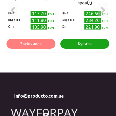
провід)
117.70
246.50
Ціна
Ціна
грн
грн
111.80
234.20
Від 3 шт.
Від 3 шт.
грн
грн
105.90
221.90
Опт
Опт
грн
грн
Закінчився
Купити
info@producto.com.ua