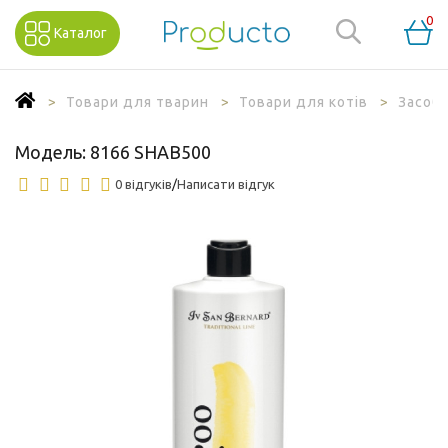
0
Каталог
Товари для тварин
Товари для котів
Засоби
Модель:
8166 SHAB500
0 відгуків
/
Написати відгук