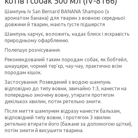
котів і собак 500 мл (IV-8166)
Шампунь Iv San Bernard BANANA Shampoo (з
ароматом банана) для тварин з вовною середньої
довжини й тварин, мають густе підшерстя
Шампунь харчує, воложить, надає блиск і яскравість
природньому офарбленню.
Полегшує розчісування.
Рекомендований таким породам собак, як бобтейл,
шнауцери, чорний тер'єр, чау-чау, практично всім
породам кішок.
Застосування: Розведений з водою шампунь
відповідно до типу вовни, звичайно 1:3, нанести на
попередньо змочену вовну, утирати протягом
декількох хвилин, потім ретельно змити.
Після миття шампунем відразу нанести бальзам,
відповідний типу вовни, і протягом 3 хвилин
ретельно втирати його (бажане за допомогою щітки),
потім змити й висушити тварина.