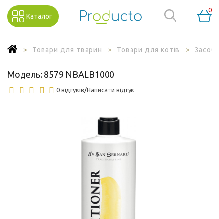
0
Каталог
Товари для тварин
Товари для котів
Засоби
Модель:
8579 NBALB1000
0 відгуків
/
Написати відгук