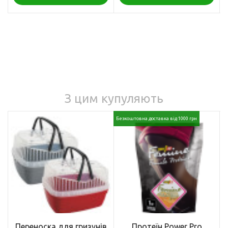
З цим купуляють
Безкоштовна доставка від 1000 грн
Переноска для гризунів
Протеїн Power Pro