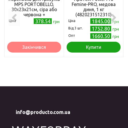
MPS PORTOBELLO,
Femine-PRO, медова
30x23x21см, сіра або
диня, 1 кг
червона +
(4820231512310)
378.54
1845.00
Ціна
Ціна
грн
грн
1752.80
Від 3 шт.
грн
1660.50
Опт
грн
Закінчився
Купити
info@producto.com.ua