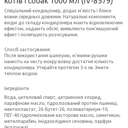
котів і собак 1000 мл (IV-8579)
Спеціальний кондиціонер, додає м'якість і блиск
вовни середньої довжини. Натуральні компоненти,
вхідні до складу кондиціонера мають відновлюючим
ефектом, надають обсяг, виявляють пом'якшуючий
ефект і полегшують розчісування.
Спосіб застосування:
Після використання шампуню, м'якими рухами
нанесіть на чисту мокру вовну достатня кількість
кондиціонера. Утирайте протягом 3-х хв. Змити
теплою водою.
Інгредієнти
Вода, цетиловий спирт, цетримонія хлорид,
парафінове масло, гідролізований протеїн пшениці,
ментиллактат, 26-Бутет-26, полікватерніум-10,
ПЕГ-40 гідрогенізоване касторове масло, симетикон,
метилпарабен, імідазолідиніл сечовина, парфум
(віддушка).