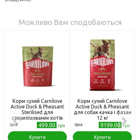
Можливо Вам сподобаються
Корм сухий Carnilove
Корм сухий Carnilove
Active Duck & Pheasant
Active Duck & Pheasant
Sterilised для
для cобак качка і фазан
стерилізованих котів
12 кг
качка і фазан 400 г
499.00
9199.00
Ціна
Ціна
грн
грн
Купити
Купити