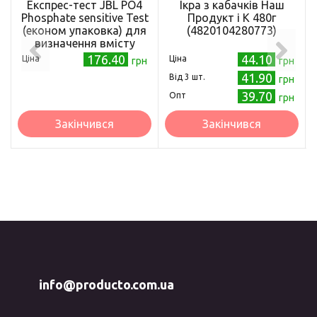
Експрес-тест JBL PO4
Ікра з кабачків Наш
Phosphate sensitive Test
Продукт і К 480г
(економ упаковка) для
(4820104280773)
визначення вмісту
фосфатів
176.40
44.10
Ціна
Ціна
грн
грн
41.90
Від 3 шт.
грн
39.70
Опт
грн
Закінчився
Закінчився
info@producto.com.ua