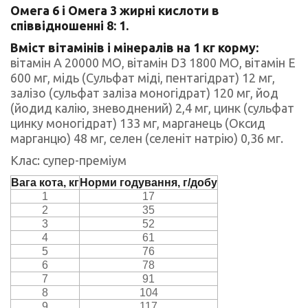
Омега 6 і Омега 3 жирні кислоти в
співвідношенні 8: 1.
Вміст вітамінів і мінералів на 1 кг корму:
вітамін А 20000 МО, вітамін D3 1800 МО, вітамін Е
600 мг, мідь (Сульфат міді, пентагідрат) 12 мг,
залізо (сульфат заліза моногідрат) 120 мг, йод
(йодид калію, зневоднений) 2,4 мг, цинк (сульфат
цинку моногідрат) 133 мг, марганець (Оксид
марганцю) 48 мг, селен (селеніт натрію) 0,36 мг.
Клас: супер-преміум
Вага кота
, кг
Норми годування, г/добу
1
17
2
35
3
52
4
61
5
76
6
78
7
91
8
104
9
117