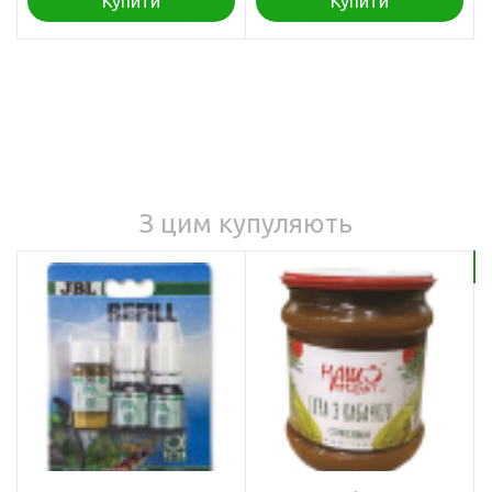
Купити
Купити
З цим купуляють
Бе