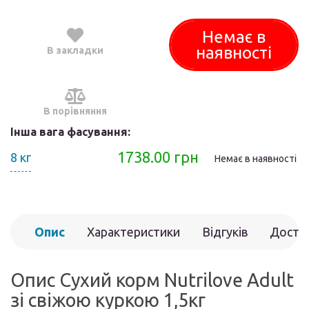
Немає в
наявності
В закладки
В порівняння
Інша вага фасування:
1738.00 грн
8 кг
Немає в наявності
Опис
Характеристики
Відгуків
Доста
(0)
Опис Сухий корм Nutrilove Adult
зі свіжою куркою 1,5кг