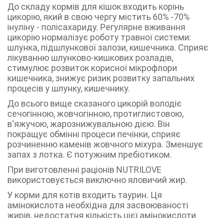
До складу кормів для кішок входить корінь
цикорію, який в свою чергу містить 60% -70%
інуліну - полісахариду. Регулярне вживання
цикорію нормалізує роботу травної системи:
шлунка, підшлункової залози, кишечника. Сприяє
лікуванню шлунково-кишкових розладів,
стимулює розвиток корисної мікрофлори
кишечника, знижує ризик розвитку запальних
процесів у шлунку, кишечнику.
До всього вище сказаного цикорій володіє
сечогінною, жовчогінною, протиглистовою,
в'яжучою, жарознижувальною дією. Він
покращує обмінні процеси печінки, сприяє
розчиненню каменів жовчного міхура. Зменшує
запах з лотка. Є потужним пребіотиком.
При виготовленні раціонів NUTRILOVE
використовується виключно яловичий жир.
У корми для котів входить таурин. Ця
амінокислота необхідна для засвоюваності
жирів, недостатня кількість цієї амінокислоти