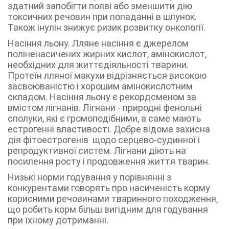
здатний запобігти появі або зменшити дію
токсичних речовин при попаданні в шлунок.
Також інулін знижує ризик розвитку онкології.
Насіння льону. Лляне насіння є джерелом
поліненасичених жирних кислот, амінокислот,
необхідних для життєдіяльності тварини.
Протеїн лляної макухи відрізняється високою
засвоюваністю і хорошим амінокислотним
складом. Насіння льону є рекордсменом за
вмістом лігнанів. Лігнани - природні фенольні
сполуки, які є громоподібними, а саме мають
естрогенні властивості. Добре відома захисна
дія фітоестрогенів щодо серцево-судинної і
репродуктивної систем. Лігнани діють на
посилення росту і продовження життя тварин.
Низькі норми годування у порівнянні з
конкурентами говорять про насиченість корму
корисними речовинами тваринного походження,
що робить корм більш вигідним для годування
при їхному дотриманні.