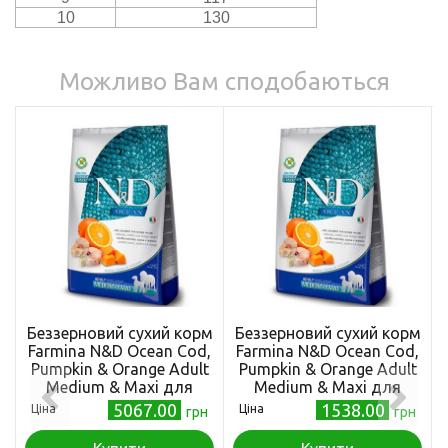
10
130
Можливо Вам сподобаються
Беззерновий сухий корм
Беззерновий сухий корм
Farmina N&D Ocean Cod,
Farmina N&D Ocean Cod,
Pumpkin & Orange Adult
Pumpkin & Orange Adult
Medium & Maxi для
Medium & Maxi для
собак середніх і великих
собак середніх і великих
5067.00
1538.00
Ціна
Ціна
грн
грн
порід, з тріскою та
порід, з тріскою та
апельсином, 12 кг
апельсином, 2,5 кг