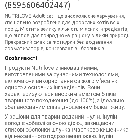
(8595606402447)
NUTRILOVE Adult cat - це високоякісне харчування,
спеціально розроблене для дорослих котів всіх
порід. Містить велику кількість м'ясних інгредієнтів,
що відповідає природному раціону в дикій природі.
Прекрасний смак свіжої курки без додавання
ароматизаторів, консервантів і барвників.
Особливості:
Продукти Nutrilove є інноваційними,
виготовленими за сучасними технологіями,
включаючи використання свіжого м'яса як
одного з основних інгредієнтів. Вони
характеризуються високим вмістом білків
тваринного походження (до 100%), з ідеально
збалансованим співвідношенням білка і жиру.
У раціони для тварин доданий інулін. Інулін
володіє «обволікаючою дією», захищаючи
слизові оболонки шлунка і частково кишечника
від механічного подразнення їжею. Інулін