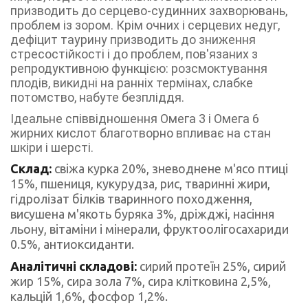
призводить до серцево-судинних захворювань,
проблем із зором. Крім очних і серцевих недуг,
дефіцит таурину призводить до зниження
стресостійкості і до проблем, пов'язаних з
репродуктивною функцією: розсмоктування
плодів, викидні на ранніх термінах, слабке
потомство, набуте безпліддя.
Ідеальне співвідношення Омега 3 і Омега 6
жирних кислот благотворно впливає на стан
шкіри і шерсті.
Склад:
свіжа курка 20%, зневоднене м'ясо птиці
15%, пшениця, кукурудза, рис, тваринні жири,
гідролізат білків тваринного походження,
висушена м'якоть буряка 3%, дріжджі, насіння
льону, вітаміни і мінерали, фруктоолігосахариди
0.5%, антиоксиданти.
Аналітичні складові:
сирий протеїн 25%, сирий
жир 15%, сира зола 7%, сира клітковина 2,5%,
кальцій 1,6%, фосфор 1,2%.