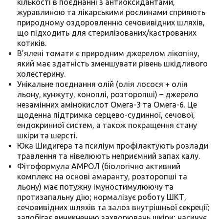
кількості в поєднанні з антиоксидантами,
журавлиною та лікарськими рослинами сприяють
природному оздоровленню сечовивідних шляхів,
що підходить для стерилізованих/кастрованих
котиків.
В’ялені томати є природним джерелом лікопіну,
який має здатність зменшувати рівень шкідливого
холестерину.
Унікальне поєднання олій (олія лосося + олія
льону, кунжуту, коноплі, розторопші) – джерело
незамінних амінокислот Омега-3 та Омега-6. Це
щоденна підтримка серцево-судинної, сечової,
ендокринної систем, а також покращення стану
шкіри та шерсті.
Юка Шидигера та псиліум профілактують розлади
травлення та нівелюють неприємний запах калу.
Фітоформула АМРОЛ
(біологічно активний
комплекс на основі амаранту, розторопші та
льону) має потужну імуностимулюючу та
протизапальну дію; нормалізує роботу ШКТ,
сечовивідних шляхів та залоз внутрішньої секреції;
запобігає виникненню захворювань шкіри; насичує