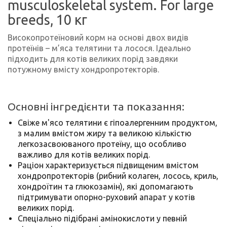
musculoskeletal system. For large
breeds, 10 кг
Високопротеїновий корм на основі двох видів
протеїнів – м’яса телятини та лосося. Ідеально
підходить для котів великих порід завдяки
потужному вмісту хондропротекторів.
Основні інгредієнти та показання:
Свіже м'ясо телятини є гіпоалергенним продуктом,
з малим вмістом жиру та великою кількістю
легкозасвоюваного протеїну, що особливо
важливо для котів великих порід.
Раціон характеризується підвищеним вмістом
хондропротекторів (рибний колаген, лосось, криль,
хондроїтин та глюкозамін), які допомагають
підтримувати опорно-руховий апарат у котів
великих порід.
Спеціально підібрані амінокислоти у певній