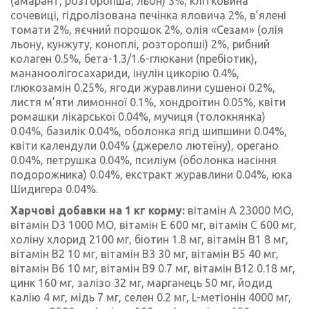
(амарант, розторопша, льон) 3%, клітковина
сочевиці, гідролізована печінка яловича 2%, в’ялені
томати 2%, яєчний порошок 2%, олія «Сезам» (олія
льону, кунжуту, коноплі, розторопші) 2%, рибний
колаген 0.5%, бета-1.3/1.6-глюкани (пребіотик),
мананоолігосахариди, інулін цикорію 0.4%,
глюкозамін 0.25%, ягоди журавлини сушеної 0.2%,
листя м’яти лимонної 0.1%, хондроїтин 0.05%, квіти
ромашки лікарської 0.04%, мучиця (толокнянка)
0.04%, базилік 0.04%, оболонка ягід шипшини 0.04%,
квіти календули 0.04% (джерело лютеїну), орегано
0.04%, петрушка 0.04%, псиліум (оболонка насіння
подорожника) 0.04%, екстракт журавлини 0.04%, юка
Шидигера 0.04%.
Харчові добавки на 1 кг корму:
вітамін A 23000 МО,
вітамін D3 1000 МО, вітамін Е 600 мг, вітамін C 600 мг,
холіну хлорид 2100 мг, біотин 1.8 мг, вітамін В1 8 мг,
вітамін В2 10 мг, вітамін В3 30 мг, вітамін В5 40 мг,
вітамін В6 10 мг, вітамін В9 0.7 мг, вітамін В12 0.18 мг,
цинк 160 мг, залізо 32 мг, марганець 50 мг, йодид
калію 4 мг, мідь 7 мг, селен 0.2 мг, L-метіонін 4000 мг,