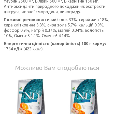
таурин 2500 мг, L-лізин 500 мг, L-карнітин 150 мг.
Антиоксиданти природного походження: екстракти
цитруса, чорної смородини, винограду.
Поживні речовини:
сирий білок 33%, сирий жир 18%,
сира клітковина 3.8%, сира зола 5.7%, кальцій 0.9%,
фосфор 0.9%, натрій 0.37%, магній 0.04%, вологість
10%, Омега-3 1.1%, Омега-6 4.14%.
Енергетична цінність (калорійність) 100 г корму:
1764 кДж (422 ккал).
Можливо Вам сподобаються