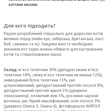
клітини киснем.
Для кого підходить?
Раціон розроблений спеціально для дорослих котів
великих порід (мейн-кун, сибірська, британська, піксі-
боб, саванна та ін.). Завдяки вмісту необхідних
амінокислот корм можна обирати для кастрованих
котів та стерилізованих кішок.
Склад:
м'ясо телятини 30% (дегідратоване м’ясо
телятини 18%, свіже м’ясо телятини не менше 12%),
зневоднений білок телятини 15%, рис
цільнозерновий, дегідратований протеїн лосося 8%,
дегідратований протеїн криля 5% (джерело
глюкозаміну), яловичий жир 5%, рослинні харчові
волокна, рис бурий нешліфований, олія лосося 3%
(джерело Омега-3, Омега-6), фітоформула АМРОЛ