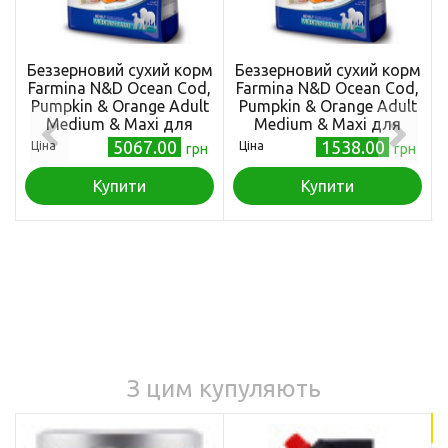
Беззерновий сухий корм
Беззерновий сухий корм
Farmina N&D Ocean Cod,
Farmina N&D Ocean Cod,
Pumpkin & Orange Adult
Pumpkin & Orange Adult
Medium & Maxi для
Medium & Maxi для
собак середніх і великих
собак середніх і великих
5067.00
1538.00
Ціна
Ціна
грн
грн
порід, з тріскою та
порід, з тріскою та
апельсином, 12 кг
апельсином, 2,5 кг
Купити
Купити
З цим купуляють
18