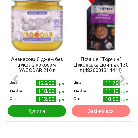
Ананасовий джем без
Гірчиця "Торчин"
цукру з кокосом
Діжонська дой-пак 130
YAGODAR 210 г
г (4820001314441)
125.00
11.70
Ціна
Ціна
грн
грн
118.80
11.10
Від 3 шт.
Від 3 шт.
грн
грн
112.50
10.50
Опт
Опт
грн
грн
Купити
Закінчився