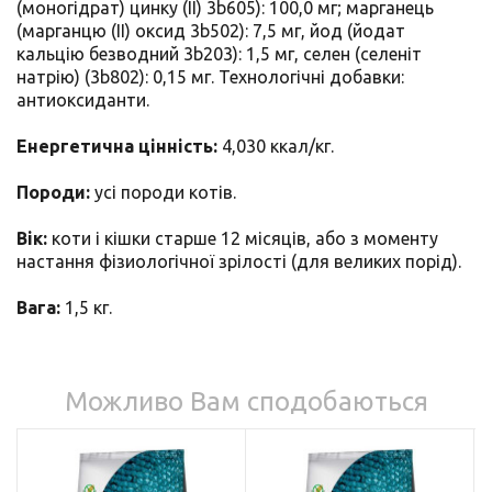
(моногідрат) цинку (II) 3b605): 100,0 мг; марганець
(марганцю (II) оксид 3b502): 7,5 мг, йод (йодат
кальцію безводний 3b203): 1,5 мг, селен (селеніт
натрію) (3b802): 0,15 мг. Технологічні добавки:
антиоксиданти.
Енергетична цінність:
4,030 ккал/кг.
Породи:
усі породи котів.
Вік:
коти і кішки старше 12 місяців, або з моменту
настання фізиологічної зрілості (для великих порід).
Вага:
1,5 кг.
Можливо Вам сподобаються