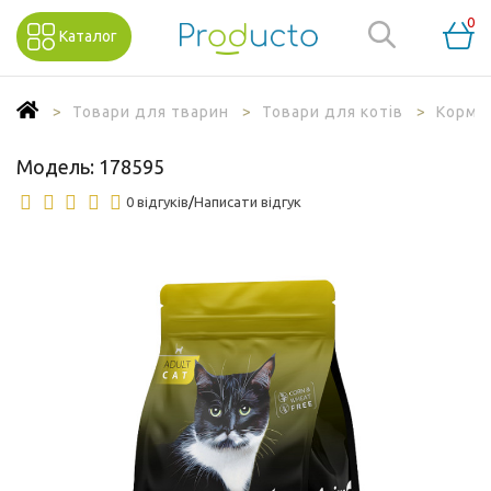
0
Каталог
Товари для тварин
Товари для котів
Корм д
Модель:
178595
0 відгуків
/
Написати відгук