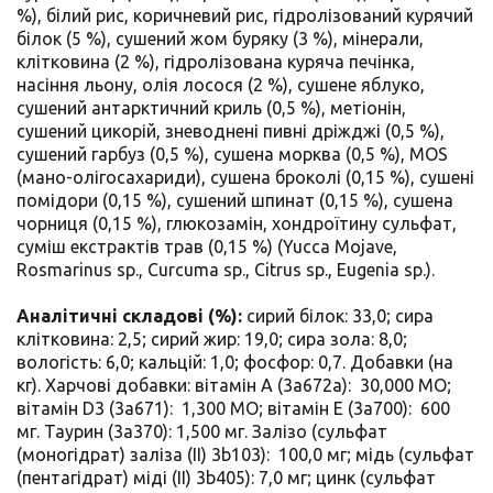
%), білий рис, коричневий рис, гідролізований курячий
білок (5 %), сушений жом буряку (3 %), мінерали,
клітковина (2 %), гідролізована куряча печінка,
насіння льону, олія лосося (2 %), сушене яблуко,
сушений антарктичний криль (0,5 %), метіонін,
сушений цикорій, зневоднені пивні дріжджі (0,5 %),
сушений гарбуз (0,5 %), сушена морква (0,5 %), MOS
(мано-олігосахариди), сушена броколі (0,15 %), сушені
помідори (0,15 %), сушений шпинат (0,15 %), сушена
чорниця (0,15 %), глюкозамін, хондроїтину сульфат,
суміш екстрактів трав (0,15 %) (Yucca Mojave,
Rosmarinus sp., Curcuma sp., Citrus sp., Eugenia sp.).
Аналітичні складові (%):
сирий білок: 33,0; сира
клітковина: 2,5; сирий жир: 19,0; сира зола: 8,0;
вологість: 6,0; кальцій: 1,0; фосфор: 0,7. Добавки (на
кг). Харчові добавки: вітамін А (3a672a): 30,000 МО;
вітамін D3 (3a671): 1,300 МО; вітамін E (3a700): 600
мг. Таурин (3a370): 1,500 мг. Залізо (сульфат
(моногідрат) заліза (II) 3b103): 100,0 мг; мідь (сульфат
(пентагідрат) міді (II) 3b405): 7,0 мг; цинк (сульфат