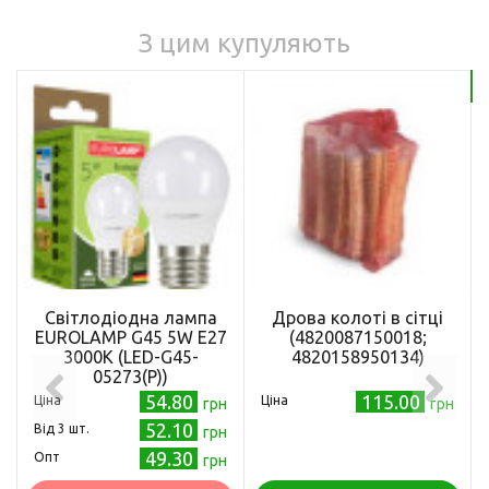
З цим купуляють
Бе
Світлодіодна лампа
Дрова колоті в сітці
EUROLAMP G45 5W E27
(4820087150018;
3000K (LED-G45-
4820158950134)
05273(P))
54.80
115.00
Ціна
Ціна
грн
грн
52.10
Від 3 шт.
грн
49.30
Опт
грн