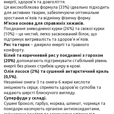
енергії, здоров’я та довголіття.
Ця високобілкова формула (33%) ідеально підходить
для активних тварин, забезпечуючи оптимальне
зростання м’язів та відмінну фізичну форму.
М’ясна основа для справжніх хижаків.
Поєднання зневодненої курки (26%) та свіжої курки
(10%) – це чистий, легко засвоюваний білок, що
підтримує витривалість та здоров’я м’язів.
Рис та горох
– джерело енергії та травного
комфорту.
Білий та коричневий рис у поєднанні з горохом
(20%)
допомагають підтримувати стабільний рівень
енергії без різких стрибків цукру в крові.
Олія лосося (2%) та сушений антарктичний криль
(0,5%).
Незамінні омега-3 та омега-6 жирні кислоти
зміцнюють серце, сприяють здоров’ю суглобів та
надають шерсті блискучого вигляду.
Суперфуди у складі.
Сушені броколі, гарбуз, морква, шпинат, чорниця та
помідори насичують організм антиоксидантами,
зміцнюючи імунітет та захищаючи клітини від