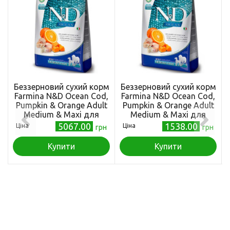
Беззерновий сухий корм
Беззерновий сухий корм
Farmina N&D Ocean Cod,
Farmina N&D Ocean Cod,
Pumpkin & Orange Adult
Pumpkin & Orange Adult
Medium & Maxi для
Medium & Maxi для
собак середніх і великих
собак середніх і великих
5067.00
1538.00
Ціна
Ціна
грн
грн
порід, з тріскою та
порід, з тріскою та
апельсином, 12 кг
апельсином, 2,5 кг
Купити
Купити