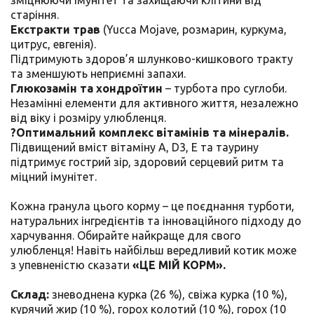
старіння.
Екстракти трав
(Yucca Mojave, розмарин, куркума,
цитрус, евгенія).
Підтримують здоров’я шлунково-кишкового тракту
та зменшують неприємні запахи.
Глюкозамін та хондроїтин
– турбота про суглоби.
Незамінні елементи для активного життя, незалежно
від віку і розміру улюбленця.
?‍Оптимальний комплекс вітамінів та мінералів.
Підвищений вміст вітаміну А, D3, E та таурину
підтримує гострий зір, здоровий серцевий ритм та
міцний імунітет.
Кожна гранула цього корму – це поєднання турботи,
натуральних інгредієнтів та інноваційного підходу до
харчування. Обирайте найкраще для свого
улюбленця!
Навіть найбільш вередливий котик може 
з упевненістю сказати 
«ЦЕ МІЙ КОРМ».
Склад:
зневоднена курка (26 %), свіжа курка (10 %),
курячий жир (10 %), горох колотий (10 %), горох (10