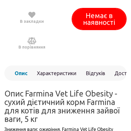
Немає в
наявності
В закладки
В порівняння
Опис
Характеристики
Відгуків
Доста
(0)
Опис Farmina Vet Life Obesity -
сухий дієтичний корм Farmina
для котів для зниження зайвої
ваги, 5 кг
Зниження ваги; ожиріння. Farmina Vet Life Obesity