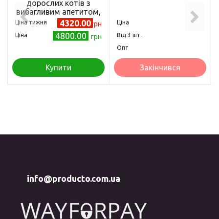
дорослих котів з
вибагливим апетитом,
10 кг
4320.00
Ціна тижня
Ціна
грн
4800.00
Ціна
Від 3 шт.
грн
Опт
Купити
Закінчився
info@producto.com.ua