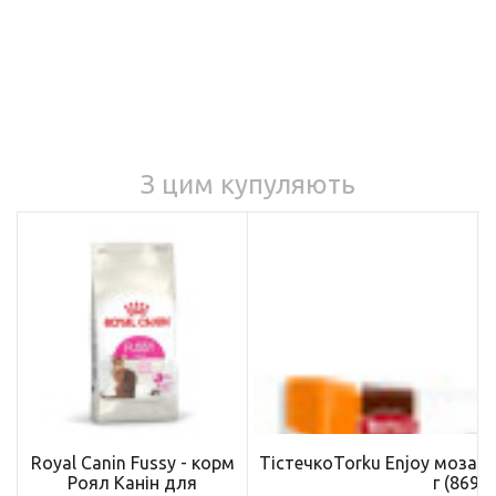
З цим купуляють
Royal Canin Fussy - корм
ТістечкоTorku Enjoy мозаї
Роял Канін для
г (8690