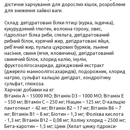
дієтичне харчування для дорослих кішок, розроблене
для зниження зайвої ваги.
Склад: дегідратовані білки птиці (курка, індичка),
кукурудзяний глютен, волокна гороху, овес,
гідролізат білка риби, спельта, дегідратований
рибний білок, курячий жир, дегідратовані яйця,
риб'ячий жир, пульпа цукрових буряків, льняне
насіння, свиня (ягня, яловичина), дегідратований
свинячий білок, хлорид калію, інулін,
фруктоолігосахариди, дріжджовий екстракт
(джерело манноолігосахаридів), подорожник, хлорид
натрію, сульфат кальцію дигідрат, хондроїтину
сульфат, глюкоза.
Харчові добавки на кг:
Вітамін А – 15000 МО; Вітамін D3 – 1000 МО; Вітамін Е
– 550 мг; Вітамін С – 250 мг; Ніацин – 125 мг; D-кальцію
пантотенат – 42 мг; Вітамін В2 – 17 мг; Вітамін В6 – 7
мг; Вітамін В1 – 8 мг; Біотин – 1,3 мг; Фолієва кислота
- 1,3 мг; Вітамін В12 – 0,08 мг; Холіну хлорид – 2500 мг;
Бета-каротин – 1,5 мг; Цинк (Xелат цинку гідрокси-