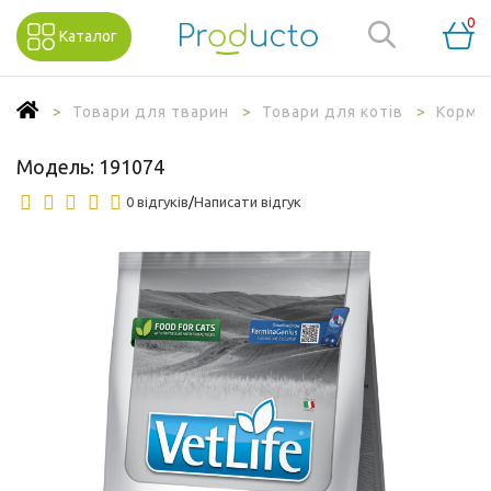
0
Каталог
Товари для тварин
Товари для котів
Корм д
Модель:
191074
0 відгуків
/
Написати відгук