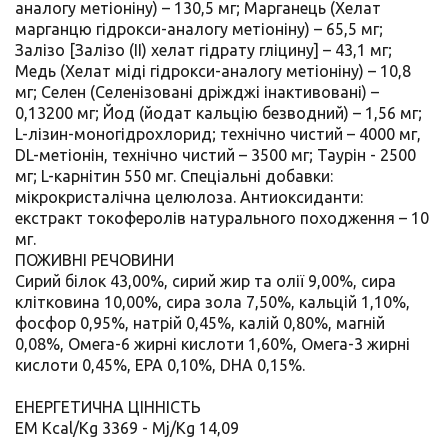
аналогу метіоніну) – 130,5 мг; Mарганець (Xелат
марганцю гідрокси-аналогу метіоніну) – 65,5 мг;
Залізо [Залізо (II) хелат гідрату гліцину] – 43,1 мг;
Медь (Хелат міді гідрокси-аналогу метіоніну) – 10,8
мг; Селен (Селенізовані дріжджі інактивовані) –
0,13200 мг; Йод (йодат кальцію безводний) – 1,56 мг;
L-лізин-моногідрохлорид; технічно чистий – 4000 мг,
DL-метіонін, технічно чистий – 3500 мг; Таурін - 2500
мг; L-карнітин 550 мг. Спеціальні добавки:
мікрокристалічна целюлоза. Антиоксиданти:
екстракт токоферолів натурального походження – 10
мг.
ПОЖИВНІ РЕЧОВИНИ
Сирий білок 43,00%, сирий жир та олії 9,00%, сира
клітковина 10,00%, сира зола 7,50%, кальцій 1,10%,
фосфор 0,95%, натрій 0,45%, калій 0,80%, магній
0,08%, Омега-6 жирні кислоти 1,60%, Омега-3 жирні
кислоти 0,45%, EPA 0,10%, DHA 0,15%.
ЕНЕРГЕТИЧНА ЦІННІСТЬ
EM Kcal/Kg 3369 - Mj/Kg 14,09