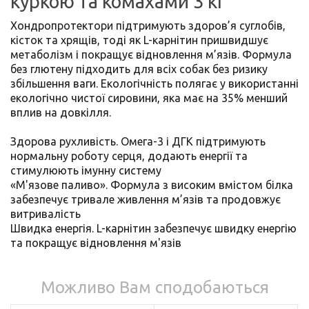
куркою та комахами 3 кг
Хондропротектори підтримують здоров’я суглобів,
кісток та хрящів, тоді як L-карнітин пришвидшує
метаболізм і покращує відновлення м’язів. Формула
без глютену підходить для всіх собак без ризику
збільшення ваги. Екологічність полягає у використанні
екологічно чистої сировини, яка має на 35% менший
вплив на довкілля.
Здорова рухливість. Омега-3 і ДГК підтримують
нормальну роботу серця, додають енергії та
стимулюють імунну систему
«М'язове паливо». Формула з високим вмістом білка
забезпечує тривале живлення м’язів та продовжує
витривалість
Швидка енергія. L-карнітин забезпечує швидку енергію
та покращує відновлення м'язів
Можливо Вам сподобаються