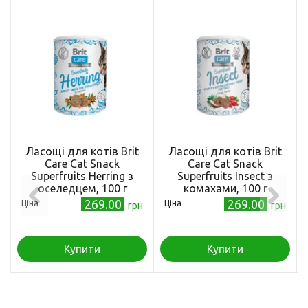
Ласощі для котів Brit
Ласощі для котів Brit
Care Cat Snack
Care Cat Snack
Superfruits Herring з
Superfruits Insect з
оселедцем, 100 г
комахами, 100 г
269.00
269.00
Ціна
Ціна
грн
грн
Купити
Купити