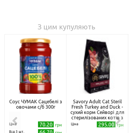
З цим купуляють
Соус ЧУМАК Сацебелі з
Savory Adult Cat Steril
овочами с/б 300г
Fresh Turkey and Duck -
сухий корм Сейворі для
стерилізованих котів з
індичкою та качкою 8 кг
70.20
295.00
Ціна
Ціна
грн
грн
66.70
Від 3 шт.
грн