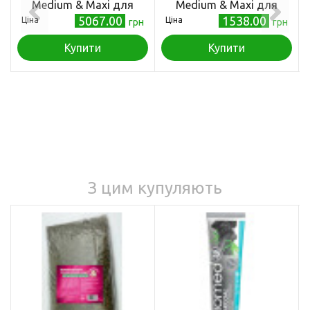
Medium & Maxi для
Medium & Maxi для
собак середніх і великих
собак середніх і великих
5067.00
1538.00
Ціна
Ціна
грн
грн
порід, з тріскою та
порід, з тріскою та
апельсином, 12 кг
апельсином, 2,5 кг
Купити
Купити
З цим купуляють