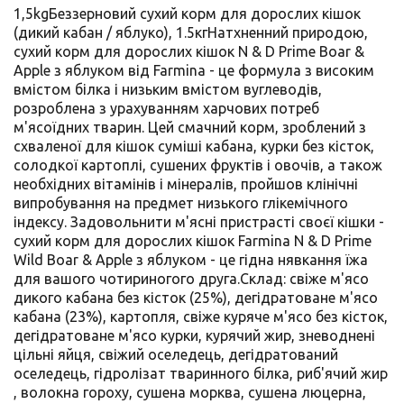
1,5kgБеззерновий сухий корм для дорослих кішок
(дикий кабан / яблуко), 1.5кгНатхненний природою,
сухий корм для дорослих кішок N & D Prime Boar &
Apple з яблуком від Farmina - це формула з високим
вмістом білка і низьким вмістом вуглеводів,
розроблена з урахуванням харчових потреб
м'ясоїдних тварин. Цей смачний корм, зроблений з
схваленої для кішок суміші кабана, курки без кісток,
солодкої картоплі, сушених фруктів і овочів, а також
необхідних вітамінів і мінералів, пройшов клінічні
випробування на предмет низького глікемічного
індексу. Задовольнити м'ясні пристрасті своєї кішки -
сухий корм для дорослих кішок Farmina N & D Prime
Wild Boar & Apple з яблуком - це гідна нявкання їжа
для вашого чотириногого друга.Склад: свіже м'ясо
дикого кабана без кісток (25%), дегідратоване м'ясо
кабана (23%), картопля, свіже куряче м'ясо без кісток,
дегідратоване м'ясо курки, курячий жир, зневоднені
цільні яйця, свіжий оселедець, дегідратований
оселедець, гідролізат тваринного білка, риб'ячий жир
, волокна гороху, сушена морква, сушена люцерна,