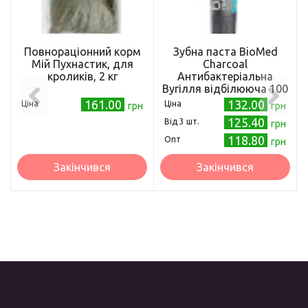
Повнораціонний корм
Зубна паста BioMed
Мій Пухнастик, для
Charcoal
кроликів, 2 кг
Антибактеріальна
Вугілля відбілююча 100
мл (7640168930424)
161.00
132.00
Ціна
Ціна
грн
грн
125.40
Від 3 шт.
грн
118.80
Опт
грн
Закінчився
Закінчився