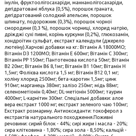
інулін, фруктоолігосахаріди, маннанолігосахаріди,
дегідратовані яблука (0,5%), порошок граната,
дегідратований солодкий апельсин, порошок
шпинату, подорожник (0,3%), порошок чорної
смородини (0,3 %), порошок чорниці, хлорид натрію,
дріжджі сухі пивні, корінь куркуми (0,2%), глюкозамін,
хондроїтин сульфат, екстракт календули (джерело
лютеїну).Харчові добавки на кг.: Вітамін А 18000МО;
Вітамін D3 1200МО; Вітамін Е 600мг; Вітамін С 300мг;
Вітамін РР 150мг; Пантотенова кислота 50мг; Вітамін
В2 20мг; Вітамін В6 8,1мг; Вітамін В1 10мг; Вітамін Н
1,5мг; Фолієва кислота 1,5 мг; Вітамін В12 0,1 мг;
холіну хлорид 2500мг; бета-каротин 1,5мг; цинк
910мг; марганець 380мг; залізо 250мг; мідь 88мг;
селенометіонін 0,40мг; DL-метіонін 5000мг; таурин
4000мг; L-карнітин 300мг. Спеціальні добавки: алое
вера екстракт 1000 мг; екстракт зеленого чаю 100мг;
Екстракт розмарину. Антиоксиданти: токоферол з
екстрактів натурального походження.Поживні
речовини: сирий білок - 44%; сирі жири і масла - 20%;
сира клітковина - 1,80%; сира зола - 8,50%; кальцій -