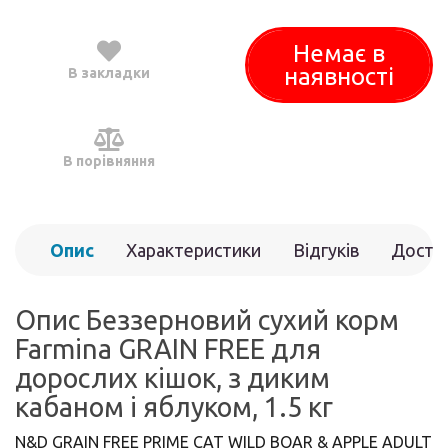
Немає в
наявності
В закладки
В порівняння
Опис
Характеристики
Відгуків
Доста
(0)
Опис Беззерновий сухий корм
Farmina GRAIN FREE для
дорослих кішок, з диким
кабаном і яблуком, 1.5 кг
N&D GRAIN FREE PRIME CAT WILD BOAR & APPLE ADULT