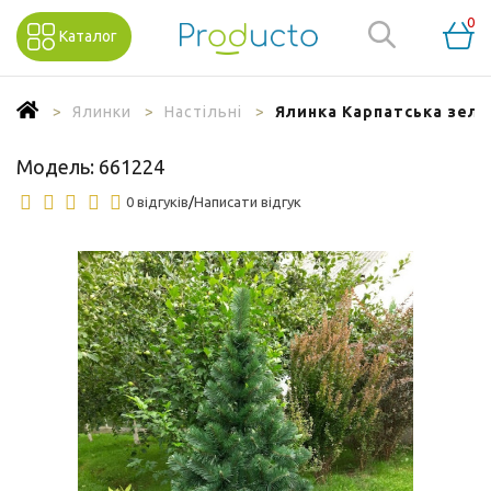
0
Каталог
Ялинки
Настільні
Ялинка Карпатська зеле
Модель:
661224
0 відгуків
/
Написати відгук