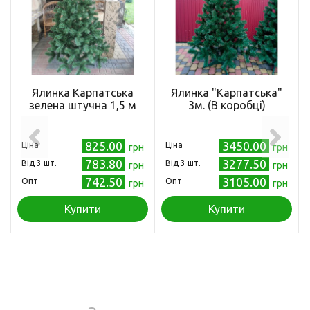
Ялинка Карпатська
Ялинка "Карпатська"
зелена штучна 1,5 м
3м. (В коробці)
825.00
3450.00
Ціна
Ціна
грн
грн
783.80
3277.50
Від 3 шт.
Від 3 шт.
грн
грн
742.50
3105.00
Опт
Опт
грн
грн
Купити
Купити