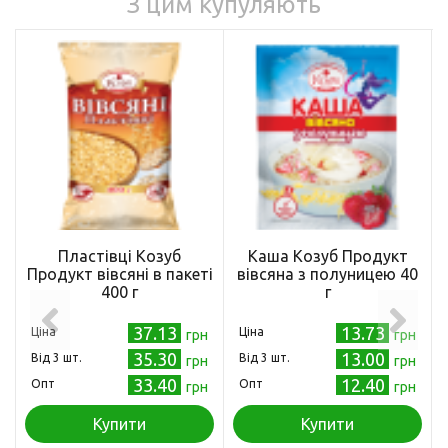
З цим купуляють
Пластівці Козуб
Каша Козуб Продукт
Продукт вівсяні в пакеті
вівсяна з полуницею 40
400 г
г
37.13
13.73
Ціна
Ціна
грн
грн
35.30
13.00
Від 3 шт.
Від 3 шт.
грн
грн
33.40
12.40
Опт
Опт
грн
грн
Купити
Купити