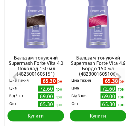
Бальзам тонуючий
Бальзам тонуючий
Supermash Forte Vita 4.0
Supermash Forte Vita 4.6
Шоколад 150 мл
Бордо 150 мл
(4823001605151)
(4823001605106)
65.30
65.30
Ціна тижня
Ціна тижня
грн
грн
72.60
72.60
Ціна
Ціна
грн
грн
69.00
69.00
Від 3 шт.
Від 3 шт.
грн
грн
65.30
65.30
Опт
Опт
грн
грн
Купити
Купити