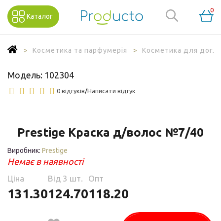
0
Каталог
Косметика та парфумерія
Косметика для догля
Модель:
102304
0 відгуків
/
Написати відгук
Prestige Краска д/волос №7/40
Виробник:
Prestige
Немає в наявності
Ціна
Від 3 шт.
Опт
131.30
124.70
118.20