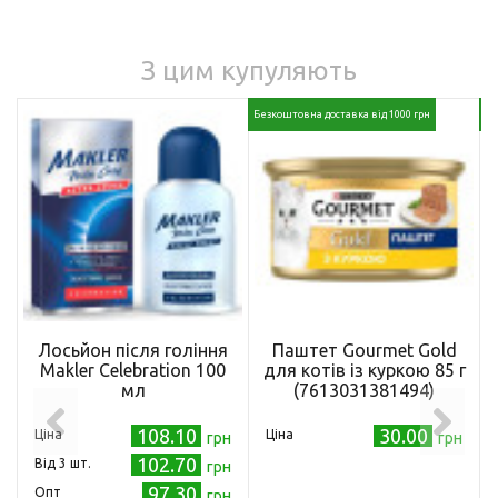
З цим купуляють
Безкоштовна доставка від 1000 грн
Бе
Лосьйон після гоління
Паштет Gourmet Gold
Makler Celebration 100
для котів із куркою 85 г
мл
(7613031381494)
108.10
30.00
Ціна
Ціна
грн
грн
102.70
Від 3 шт.
грн
97.30
Опт
грн