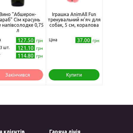
Вино "Абшерон-
Іграшка AnimAll Fun
араб" Сім красунь
тренувальний м'яч для
е напівсолодке 0,75
собак, 5 см, коралова
л
127.50
37.00
а
Ціна
грн
грн
121.10
 3 шт.
грн
114.80
т
грн
Закінчився
Купити
 клієнтів
Гаряча лінія