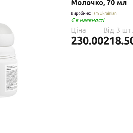
Молочко, 70 мл
Парфумерія
риб
Виробник:
I am Ukrainian
Тов
Є в наявності
реп
Ціна
Від 3 шт.
230.00
218.5
уски
я