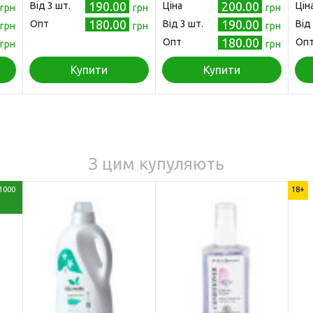
190.00
200.00
Від 3 шт.
Ціна
Цін
грн
грн
грн
180.00
190.00
Опт
Від 3 шт.
Від
грн
грн
грн
180.00
Опт
Оп
грн
грн
Купити
Купити
З цим купуляють
1000
18+