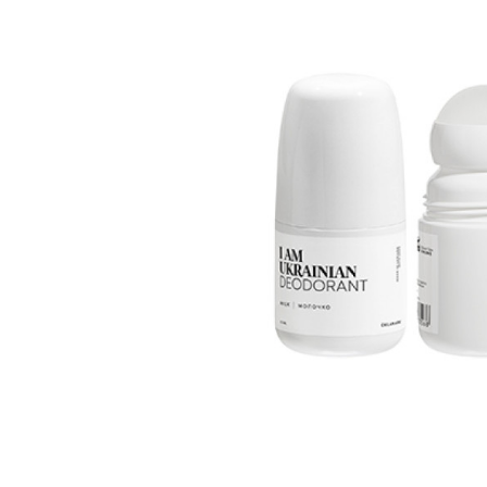
вироби
Лікери
Крупи
Вермут
Соуси
Текіла
Консервація
Слабоалкогольні
Східна кухня
напої
Снеки та зак
Харчові
інгредієнти
Рослинна олі
Борошно та
висівки
Подарункові
набори