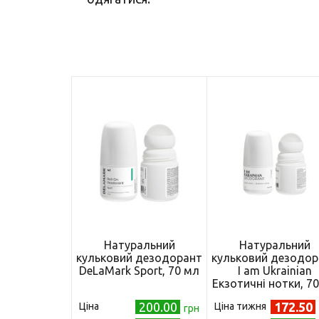
Натуральний
Натуральний
кульковий дезодорант
кульковий дезодор
DeLaMark Sport, 70 мл
I am Ukrainian
Екзотичні нотки, 7
200.00
172.50
Ціна
Ціна тижня
грн