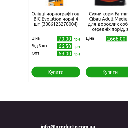
Олівці чорнографітові
Сухий корм Farmi
BIC Evolution чорні 4
Cibau Adult Medi
шт (3086123278004)
для дорослих соб
середніх порід, 
куркою, 12 кг
70.00
2668.00
Ціна
Ціна
грн
66.50
Від 3 шт.
грн
63.00
Опт
грн
Купити
Купити
info@producto.com.ua