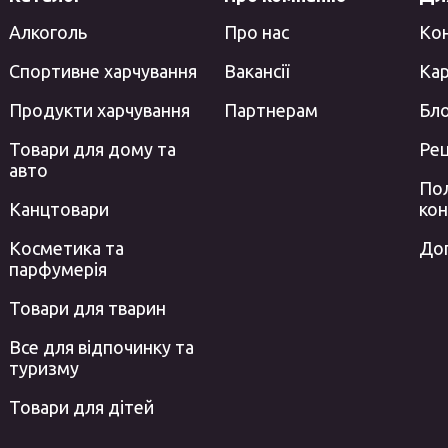
Алкоголь
Про нас
Ко
Спортивне харчування
Вакансії
Кар
Продукти харчування
Партнерам
Бл
Товари для дому та
Ре
авто
Пол
Канцтовари
кон
Косметика та
До
парфумерія
Товари для тварин
Все для відпочинку та
туризму
Товари для дітей