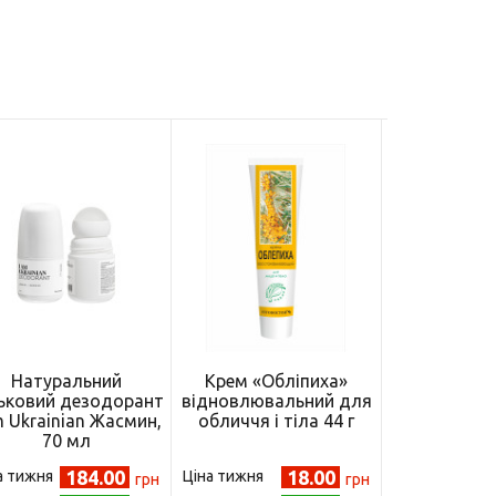
Натуральний
Крем «Обліпиха»
Крем «Р
ьковий дезодорант
відновлювальний для
універс
m Ukrainian Жасмин,
обличчя і тіла 44 г
протизапа
70 мл
обличчя і 
(4820215
184.00
18.00
а тижня
Ціна тижня
Ціна тижня
грн
грн