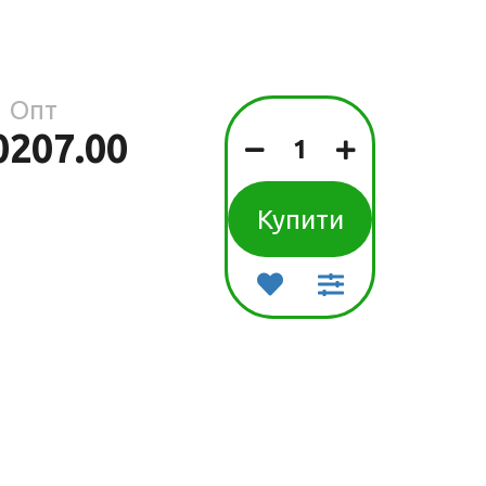
Подарункові
ок
набори дитячі
ари для
Солодощі дитячі
тилій
Товари для
Опт
дитячої гігієни
0
207.00
Товари для
прогулянок та
подорожей
Купити