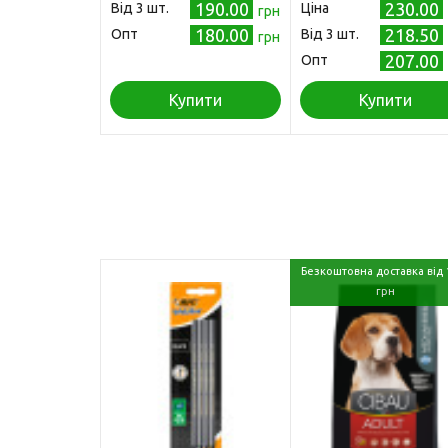
190.00
230.00
Від 3 шт.
Ціна
грн
180.00
218.50
Опт
Від 3 шт.
грн
207.00
Опт
Купити
Купити
Безкоштовна доставка від 
грн