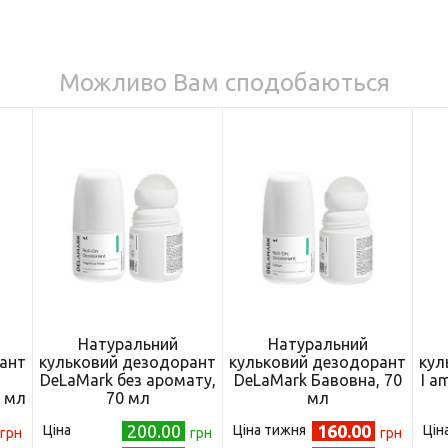
Можливо Вам сподобаються
Натуральний
Натуральний
ант
кульковий дезодорант
кульковий дезодорант
кул
DeLaMark без аромату,
DeLaMark Бавовна, 70
I a
0 мл
70 мл
мл
200.00
160.00
Ціна
Ціна тижня
Цін
грн
грн
грн