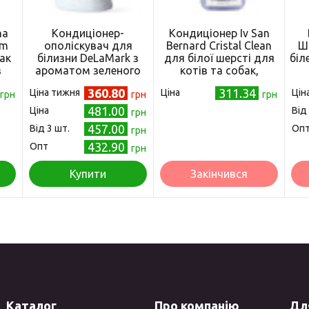
na
Кондиціонер-
Кондиціонер Iv San
um
ополіскувач для
Bernard Cristal Clean
Ш
ак
білизни DeLaMark з
для білої шерсті для
біл
з
ароматом зеленого
котів та собак,
чаю і жасмину 2 л
стимулюючий
360.80
311.34
Ціна тижня
Ціна
Цін
грн
грн
природне
грн
забарвлення, 100 мл
481.00
Ціна
Від
грн
457.00
Від 3 шт.
Оп
грн
432.90
Опт
грн
Купити
Закінчився
Каталог
Про компанію
Для