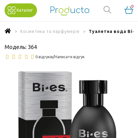
0
Каталог
Косметика та парфумерія
Туалетна вода Bi-Es
Модель:
364
0 відгуків
/
Написати відгук