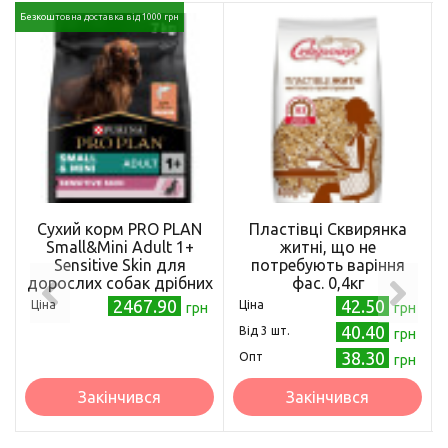
Безкоштовна доставка від 1000 грн
Сухий корм PRO PLAN
Пластівці Сквирянка
Small&Mini Adult 1+
житні, що не
Sensitive Skin для
потребують варіння
дорослих собак дрібних
фас. 0,4кг
порід з чутливою
2467.90
42.50
Ціна
Ціна
грн
грн
шкірою, з лососем 7 кг
40.40
Від 3 шт.
грн
38.30
Опт
грн
Закінчився
Закінчився