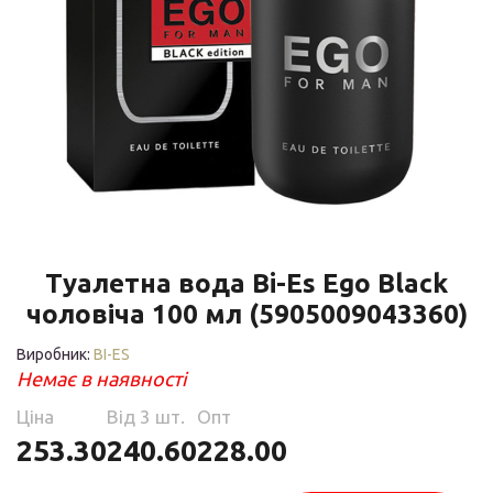
Туалетна вода Bi-Es Ego Black
чоловіча 100 мл (5905009043360)
Виробник:
BI-ES
Немає в наявності
Ціна
Від 3 шт.
Опт
253.30
240.60
228.00