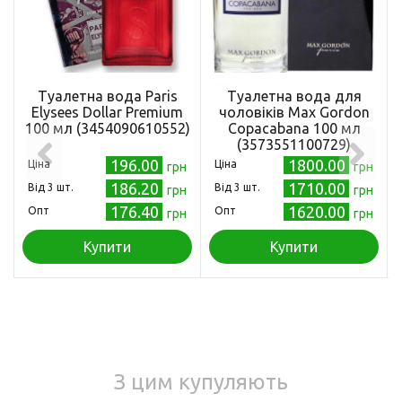
Туалетна вода Paris
Туалетна вода для
Elysees Dollar Premium
чоловіків Max Gordon
100 мл (3454090610552)
Copacabana 100 мл
(3573551100729)
196.00
1800.00
Ціна
Ціна
грн
грн
186.20
1710.00
Від 3 шт.
Від 3 шт.
грн
грн
176.40
1620.00
Опт
Опт
грн
грн
Купити
Купити
З цим купуляють