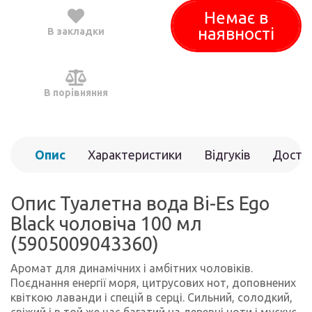
Немає в
наявності
В закладки
В порівняння
Опис
Характеристики
Відгуків
Доста
(0)
Опис Туалетна вода Bi-Es Ego
Black чоловіча 100 мл
(5905009043360)
Аромат для динамічних і амбітних чоловіків.
Поєднання енергії моря, цитрусових нот, доповнених
квіткою лаванди і спецій в серці. Сильний, солодкий,
свіжий і в той же час багатий на деревні ноти і мускус