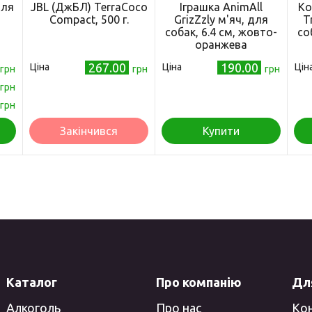
для
JBL (ДжБЛ) TerraСосо
Іграшка AnimAll
Ко
Compact, 500 г.
GrizZzly м'яч, для
T
)
собак, 6.4 см, жовто-
cо
оранжева
267.00
190.00
Ціна
Ціна
Цін
грн
грн
грн
грн
грн
Закінчився
Купити
Каталог
Про компанію
Для
Алкоголь
Про нас
Ко