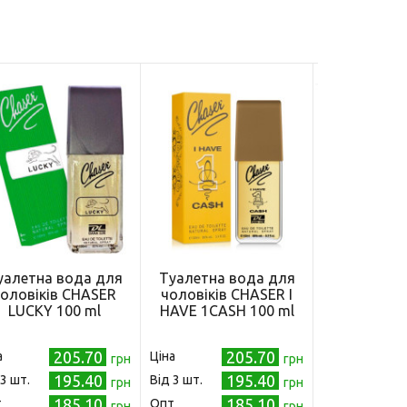
уалетна вода для
Туалетна вода для
Туалетна 
оловіків CHASER
чоловіків CHASER I
чоловікі
LUCKY 100 ml
HAVE 1CASH 100 ml
EURO 1
205.70
205.70
а
Ціна
Ціна
грн
грн
195.40
195.40
 3 шт.
Від 3 шт.
Від 3 шт.
грн
грн
185.10
185.10
т
Опт
Опт
грн
грн