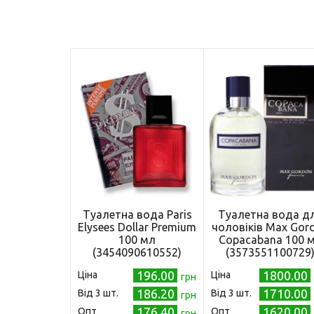
Туалетна вода Paris
Туалетна вода д
Elysees Dollar Premium
чоловіків Max Gor
100 мл
Copacabana 100 
(3454090610552)
(3573551100729
196.00
1800.00
Ціна
Ціна
грн
186.20
1710.00
Від 3 шт.
Від 3 шт.
грн
176.40
1620.00
Опт
Опт
грн