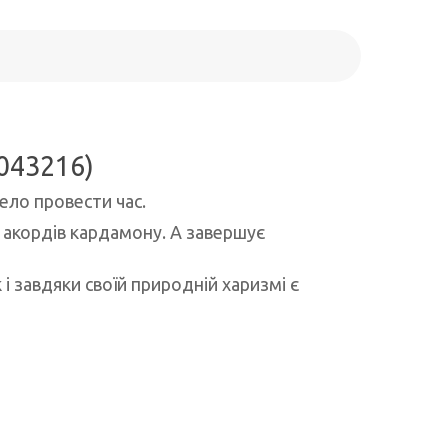
9043216)
село провести час.
 акордів кардамону. А завершує
і завдяки своїй природній харизмі є