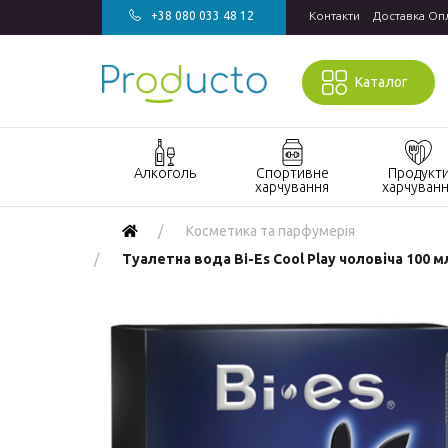
+38 080 033 48 12
Контакти
Доставка Оп
Каталог
Алкоголь
Спортивне
Продукт
харчування
харчуван
Акції алкоголь
Акції спортивне
Акції продукт
Косметика та парфумерія
харчування
харчування
Виски
Туалетна вода Bi-Es Cool Play чоловіча 100 м
БАДи та вітаміни
Кондитерські
Джин
для спорту
вироби
Горілка
Гейнери
Напої
Коньяк і бренді
Протеїн
Продукти
швидкого
Вино
Протеїнові
приготування
батончики
Ігристе вино
Макаронні
Ром