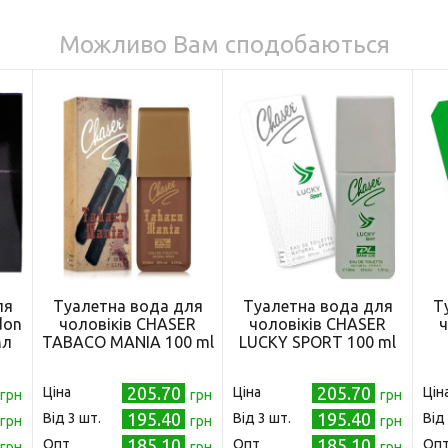
Можливо Вам сподобаються
ля
Туалетна вода для
Туалетна вода для
Т
don
чоловіків CHASER
чоловіків CHASER
ч
мл
TABACO MANIA 100 ml
LUCKY SPORT 100 ml
)
205.70
205.70
Ціна
Ціна
Цін
грн
грн
грн
195.40
195.40
Від 3 шт.
Від 3 шт.
Від
грн
грн
грн
185.10
185.10
Опт
Опт
Оп
грн
грн
грн