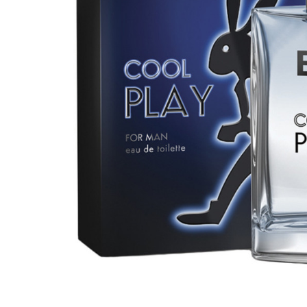
вироби
Лікери
Крупи
Вермут
Соуси
Текіла
Консервація
Слабоалкогольні
Східна кухня
напої
Снеки та зак
Харчові
інгредієнти
Рослинна олі
Борошно та
висівки
Подарункові
набори