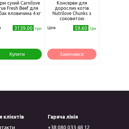
рм сухий Carnilove
Консерви для
rue Fresh Beef для
дорослих котів
бак яловичина 4 кг
Nutrilove Chunks з
соковитою
яловичиною в желе
3139.00
59.60
а
Ціна
грн
415г (8595606402560)
грн
Купити
Закінчився
 клієнтів
Гаряча лінія
нтакти
+38 080 033 48 12