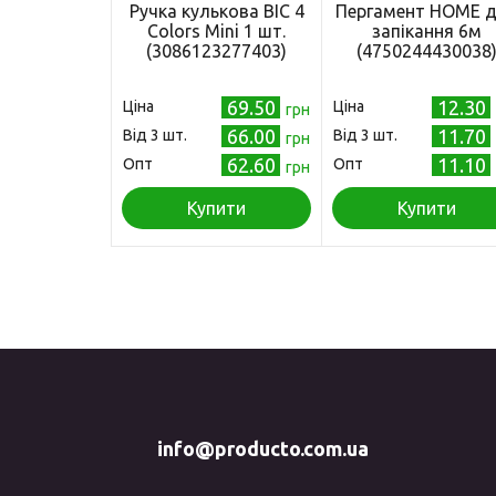
Ручка кулькова BIC 4
Пергамент HOME 
Colors Mini 1 шт.
запікання 6м
(3086123277403)
(4750244430038
69.50
12.30
Ціна
Ціна
грн
66.00
11.70
Від 3 шт.
Від 3 шт.
грн
62.60
11.10
Опт
Опт
грн
Купити
Купити
info@producto.com.ua