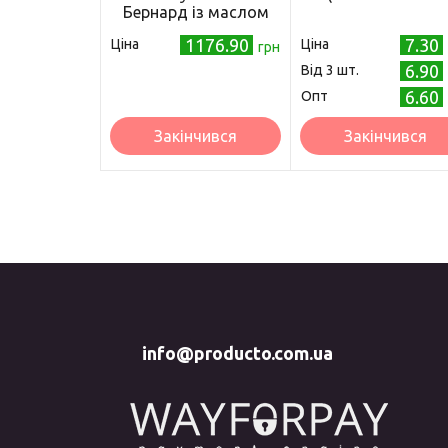
Бернард із маслом
Аргана захисне й
1176.90
7.30
Ціна
Ціна
очищувальне дія 250
грн
мл (IV-9996)
6.90
Від 3 шт.
6.60
Опт
Закінчився
Закінчився
info@producto.com.ua