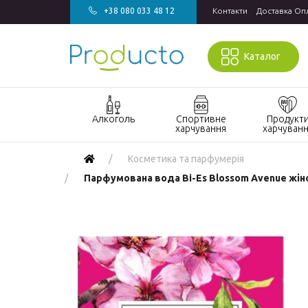
+38 080 033 48 12
Контакти
Доставка Оп
Каталог
Алкоголь
Спортивне
Продукт
харчування
харчуван
Акції алкоголь
Акції спортивне
Акції продукт
Косметика та парфумерія
харчування
харчування
Виски
Парфумована вода Bi-Es Blossom Avenue жіно
БАДи та вітаміни
Кондитерські
Джин
для спорту
вироби
Горілка
Гейнери
Напої
Коньяк і бренді
Протеїн
Продукти
швидкого
Вино
Протеїнові
приготування
батончики
Ігристе вино
Макаронні
Ром