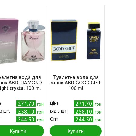
уалетна вода для
Туалетна вода для
Туалетна 
нок ABD DIAMOND
жінок ABD GOOD GIFT
жінок ABD L
ight crystal 100 ml
100 ml
100 
271.70
271.70
а
Ціна
Ціна
грн
грн
258.10
258.10
 3 шт.
Від 3 шт.
Від 3 шт.
грн
грн
244.50
244.50
т
Опт
Опт
грн
грн
Купити
Купити
Куп