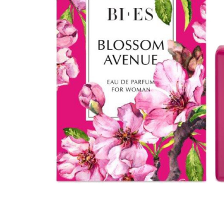
вироби
Лікери
Крупи
Вермут
Соуси
Текіла
Консервація
Слабоалкогольні
Східна кухня
напої
Снеки та зак
Харчові
інгредієнти
Рослинна олі
Борошно та
висівки
Подарункові
набори