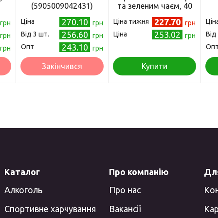
(5905009042431)
та зеленим чаєм, 40
шт
270.10
227.70
Ціна
Ціна тижня
Цін
грн
грн
грн
256.60
253.02
Від 3 шт.
Ціна
Від
грн
грн
грн
243.10
Опт
Оп
грн
грн
Закінчився
Купити
Каталог
Про компанію
Для
Алкоголь
Про нас
Ко
Спортивне харчування
Вакансії
Кар