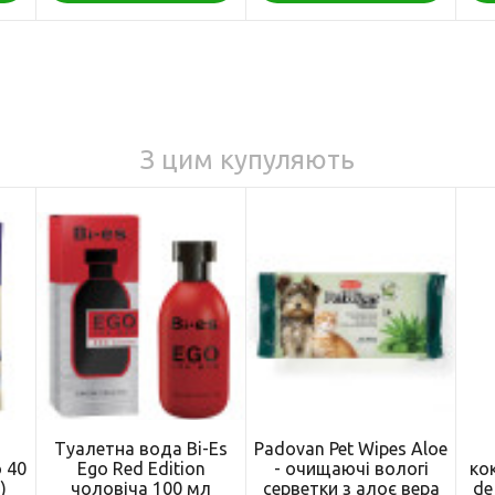
З цим купуляють
Туалетна вода Bi-Es
Padovan Pet Wipes Aloe
 40
Ego Red Edition
- очищаючі вологі
ко
)
чоловіча 100 мл
серветки з алоє вера
de