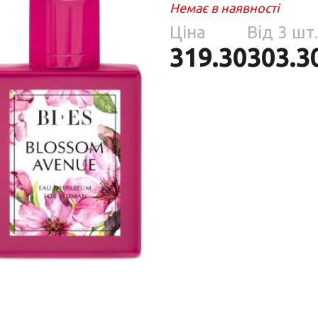
Парфумерія
Немає в наявності
риб
Ціна
Від 3 шт.
Тов
реп
319.30
303.3
уски
я