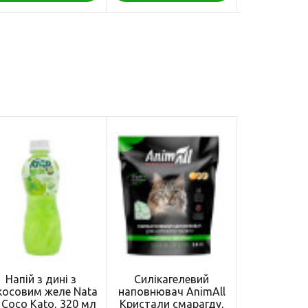
Напій з дині з
Силікагелевий
косовим желе Nata
наповнювач AnimAll
 Coco Kato, 320 мл
Кристали смарагду,