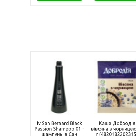
Iv San Bernard Black
Каша Добродія
Passion Shampoo 01 -
вівсяна з чорницею
шампунь Ів Сан
г (4820182202315