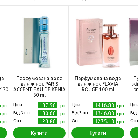
да
Парфумована вода
Парфумована вода
Т
для жінок PARIS
для жінок FLAVIA
жі
Y 30
ACCENT EAU DE KENIA
ROUGE 100 ml
br
30 ml
137.50
1416.80
Ціна
Ціна
Цін
грн
грн
грн
130.60
1346.00
Від 3 шт.
Від 3 шт.
Від
грн
грн
грн
123.80
1275.10
Опт
Опт
Оп
грн
грн
грн
Купити
Купити