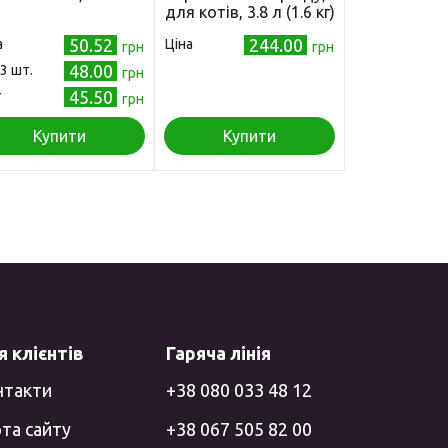
для котів, 3.8 л (1.6 кг)
50.52
244.00
а
Ціна
грн
грн
48.00
 3 шт.
грн
45.50
т
грн
Купити
Купити
 клієнтів
Гаряча лінія
нтакти
+38 080 033 48 12
та сайту
+38 067 505 82 00