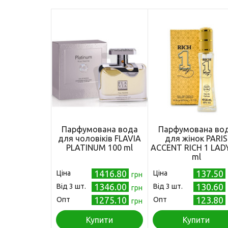
Парфумована вода
Парфумована во
для чоловіків FLAVIA
для жінок PARIS
PLATINUM 100 ml
ACCENT RICH 1 LAD
ml
1416.80
137.50
Ціна
Ціна
грн
1346.00
130.60
Від 3 шт.
Від 3 шт.
грн
1275.10
123.80
Опт
Опт
грн
Купити
Купити