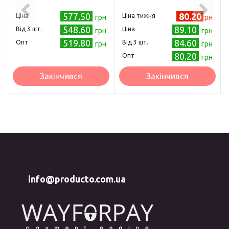
577.50
80.20
Ціна
Ціна тижня
грн
грн
548.60
89.10
Від 3 шт.
Ціна
грн
грн
519.80
84.60
Опт
Від 3 шт.
грн
грн
80.20
Опт
грн
Закінчився
Закінчився
info@producto.com.ua