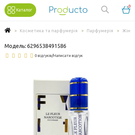
0
Каталог
Косметика та парфумерія
Парфумерія
Жіно
Модель:
6296538491586
0 відгуків
/
Написати відгук