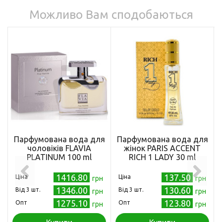
Можливо Вам сподобаються
Парфумована вода для
Парфумована вода для
чоловіків FLAVIA
жінок PARIS ACCENT
PLATINUM 100 ml
RICH 1 LADY 30 ml
1416.80
137.50
Ціна
Ціна
грн
грн
1346.00
130.60
Від 3 шт.
Від 3 шт.
грн
грн
1275.10
123.80
Опт
Опт
грн
грн