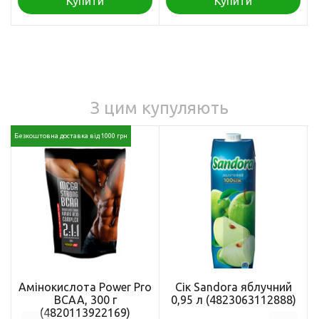
Купити
Купити
З цим купуляють
Безкоштовна доставка від 1000 грн
Амінокислота Power Pro
Сік Sandora яблучний
BCAA, 300 г
0,95 л (4823063112888)
(4820113922169)