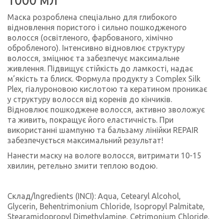
Маска розроблена спеціально для глибокого
відновлення пористого і сильно пошкодженого
волосся (освітленого, фарбованого, хімічно
обробленого). Інтенсивно відновлює структуру
волосся, зміцнює та забезпечує максимальне
живлення. Підвищує стійкість до ламкості, надає
м’якість та блиск. Формула продукту з Сomplex Silk
Plex, гіалуроновою кислотою та кератином проникає
у структуру волосся від коренів до кінчиків.
Відновлює пошкоджене волосся, активно зволожує
та живить, покращує його еластичність. При
використанні шампуню та бальзаму лінійки REPAIR
забезпечується максимальний результат!
Нанести маску на вологе волосся, витримати 10-15
хвилин, ретельно змити теплою водою.
Cклaд/lngredients (INCI): Aqua, Cetearyl Alcohol,
Glycerin, Behentrimonium Chloride, Isopropyl Palmitate,
Stearamidopropyl Dimethylamine, Cetrimonium Chloride,