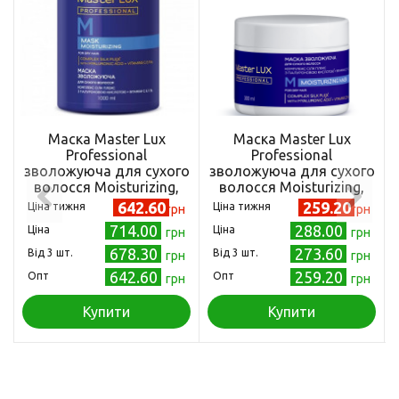
Маска Master Lux
Маска Master Lux
Professional
Professional
зволожуюча для сухого
зволожуюча для сухого
волосся Moisturizing,
волосся Moisturizing,
1000 мл
300 мл
642.60
259.20
Ціна тижня
Ціна тижня
грн
грн
714.00
288.00
Ціна
Ціна
грн
грн
678.30
273.60
Від 3 шт.
Від 3 шт.
грн
грн
642.60
259.20
Опт
Опт
грн
грн
Купити
Купити