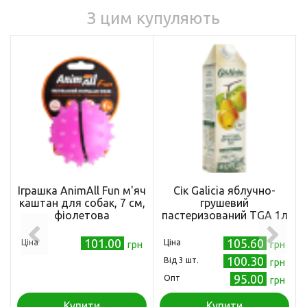
З цим купуляють
Іграшка AnimAll Fun м'яч
Сік Galicia яблучно-
каштан для собак, 7 см,
грушевий
фіолетова
пастеризований TGA 1л
101.00
105.60
Ціна
Ціна
грн
грн
100.30
Від 3 шт.
грн
95.00
Опт
грн
Купити
Купити