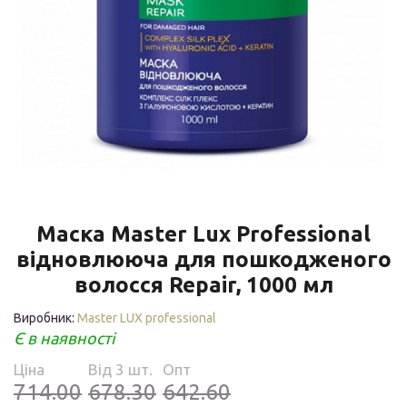
Маска Master Lux Professional
відновлююча для пошкодженого
волосся Repair, 1000 мл
Виробник:
Master LUX professional
Є в наявності
Ціна
Від 3 шт.
Опт
714.00
678.30
642.60