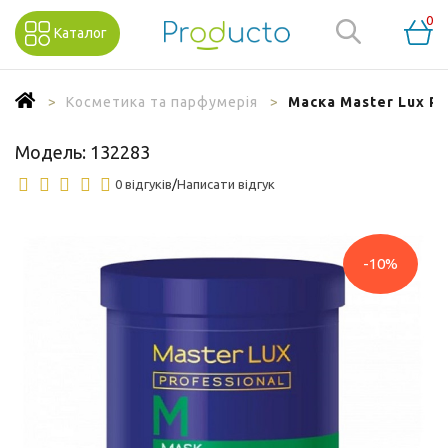
0
Каталог
Косметика та парфумерія
Маска Master Lux P
Модель:
132283
0 відгуків
/
Написати відгук
-10%