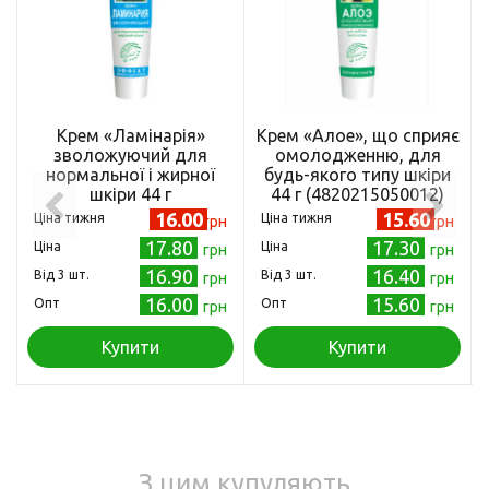
Крем «Ламінарія»
Крем «Алое», що сприяє
зволожуючий для
омолодженню, для
нормальної і жирної
будь-якого типу шкіри
шкіри 44 г
44 г (4820215050012)
(4820058760673)
16.00
15.60
Ціна тижня
Ціна тижня
грн
грн
17.80
17.30
Ціна
Ціна
грн
грн
16.90
16.40
Від 3 шт.
Від 3 шт.
грн
грн
16.00
15.60
Опт
Опт
грн
грн
Купити
Купити
З цим купуляють