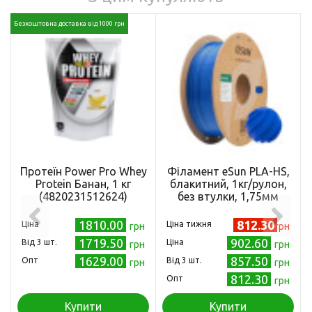
Безкоштовна доставка від 1000 грн
Протеїн Power Pro Whey
Філамент eSun PLA-HS,
Protein Банан, 1 кг
блакитний, 1кг/рулон,
(4820231512624)
без втулки, 1,75мм
1810.00
812.30
Ціна
Ціна тижня
грн
грн
1719.50
902.60
Від 3 шт.
Ціна
грн
грн
1629.00
857.50
Опт
Від 3 шт.
грн
грн
812.30
Опт
грн
Купити
Купити