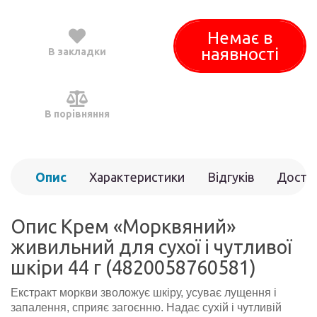
Немає в
наявності
В закладки
В порівняння
Опис
Характеристики
Відгуків
Доста
(0)
Опис Крем «Морквяний»
живильний для сухої і чутливої ​​
шкіри 44 г (4820058760581)
Екстракт моркви зволожує шкіру, усуває лущення і
запалення, сприяє загоєнню. Надає сухій і чутливій