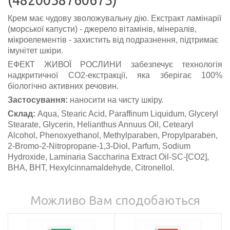
Крем має чудову зволожувальну дію. Екстракт ламінарії
(морської капусти) - джерело вітамінів, мінералів,
мікроелементів - захистить від подразнення, підтримає
імунітет шкіри.
ЕФЕКТ ЖИВОЇ РОСЛИНИ забезпечує технологія
надкритичної СО2-екстракції, яка зберігає 100%
біологічно активних речовин.
Застосування:
наносити на чисту шкіру.
Склад:
Aqua, Stearic Acid, Paraffinum Liquidum, Glyceryl
Stearate, Glycerin, Helianthus Annuus Oil, Cetearyl
Аlcohol, Phenoxyethanol, Methylparaben, Propylparaben,
2-Bromo-2-Nitropropane-1,3-Diol, Parfum, Sodium
Hydroxide, Laminaria Saccharina Extract Oil-SC-[CO2],
BHA, BHT, Hexylcinnamaldehyde, Citronellol.
Можливо Вам сподобаються