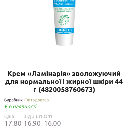
Крем «Ламінарія» зволожуючий
для нормальної і жирної шкіри 44
г (4820058760673)
Виробник:
Фитодоктор
Є в наявності
Ціна
Від 3 шт.
Опт
17.80
16.90
16.00