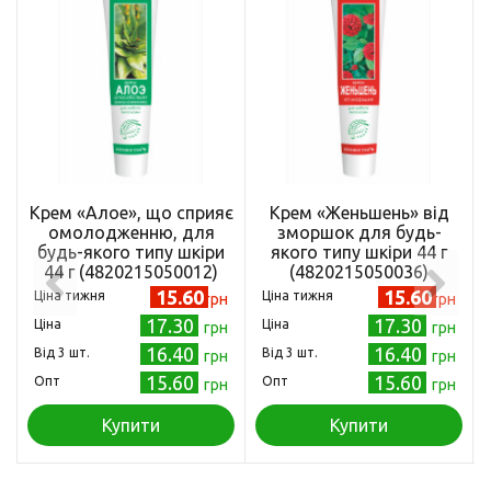
Крем «Алое», що сприяє
Крем «Женьшень» від
омолодженню, для
зморшок для будь-
будь-якого типу шкіри
якого типу шкіри 44 г
44 г (4820215050012)
(4820215050036)
15.60
15.60
Ціна тижня
Ціна тижня
грн
грн
17.30
17.30
Ціна
Ціна
грн
грн
16.40
16.40
Від 3 шт.
Від 3 шт.
грн
грн
15.60
15.60
Опт
Опт
грн
грн
Купити
Купити