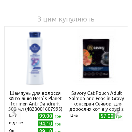
З цим купуляють
Шампунь для волосся
Savory Cat Pouch Adult
Фіто лінія Herb`s Planet
Salmon and Peas in Gravy
for mеn Anti-Dandruff,
- консерви Сейворі для
500 мл (4823001607995)
дорослих котів у соусі з
лососем та горохом 85
99.00
57.00
Ціна
Ціна
грн
грн
г (20116)
94.10
Від 3 шт.
грн
89.10
Опт
грн