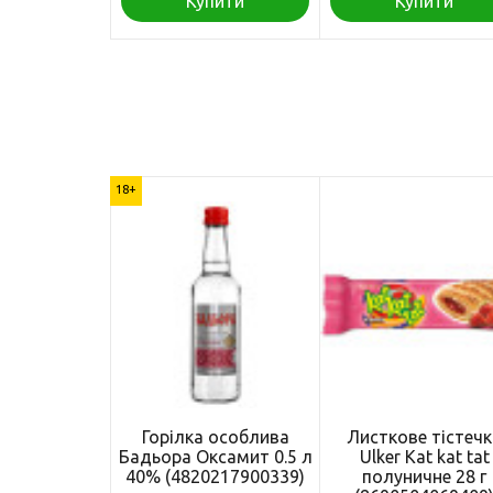
Купити
Купити
18+
Горілка особлива
Листкове тістеч
Бадьора Оксамит 0.5 л
Ulker Kat kat tat
40% (4820217900339)
полуничне 28 г