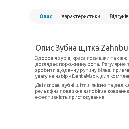
Опис
Характеристики
Відгуків
Опис Зубна щітка Zahnbur
Здоров'я зубів, краса посмішки та сві
доглядає порожнину рота. Регулярне 
зробити щоденну рутину більш приємно
увагу на набір «DentaMax», для компле
Дві яскраві зубні щітки якісно та делік
рельєфна поверхня запобігає ковзанн
ефективність пристосування.