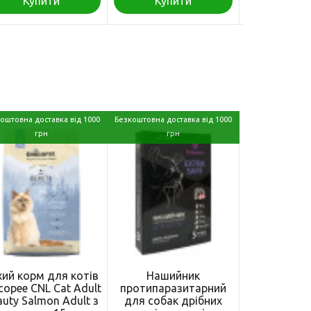
Купити
Купити
Куп
оштовна доставка від 1000
Безкоштовна доставка від 1000
грн
грн
хий корм для котів
Нашийник
copee CNL Cat Adult
протипаразитарний
auty Salmon Adult з
для собак дрібних