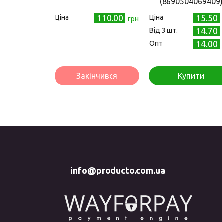
(8690504069409
110.00
15.50
Ціна
Ціна
грн
14.70
Від 3 шт.
14.00
Опт
Закінчився
Купити
info@producto.com.ua