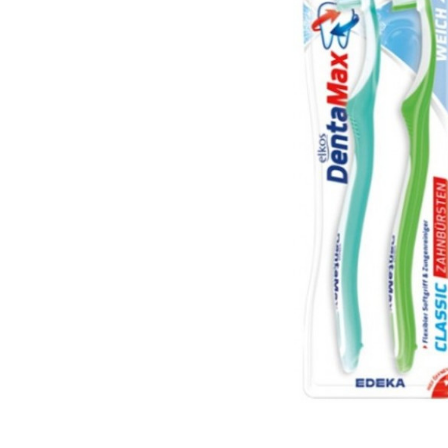
вироби
Лікери
Крупи
Вермут
Соуси
Текіла
Консервація
Слабоалкогольні
Східна кухня
напої
Снеки та зак
Харчові
інгредієнти
Рослинна олі
Борошно та
висівки
Подарункові
набори