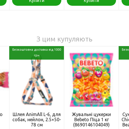
Купити
Купити
З цим купуляють
Безкоштовна доставка від 1000
Безк
грн
ко
Шлея AnimAll L-6, для
Жувальні цукерки
Су
собак, нейлон, 2.5×50-
Bebeto Піца 1 кг
Chi
78 см
(8690146104049)
Be