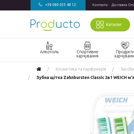
+38 080 033 48 12
Контакти
Доставка Оп
Каталог
Алкоголь
Спортивне
Продукт
харчування
харчуван
Акції алкоголь
Акції спортивне
Акції продукт
Косметика та парфумерія
Засоби 
харчування
харчування
Виски
Зубна щітка Zahnbursten Classic 2в1 WEICH м'
БАДи та вітаміни
Кондитерські
Джин
для спорту
вироби
Горілка
Гейнери
Напої
Коньяк і бренді
Протеїн
Продукти
швидкого
Вино
Протеїнові
приготування
батончики
Ігристе вино
Макаронні
Ром