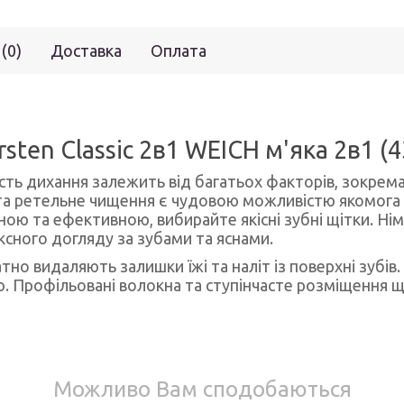
 (0)
Доставка
Оплата
sten Classic 2в1 WEICH м'яка 2в1 (
жість дихання залежить від багатьох факторів, зокрема
та ретельне чищення є чудовою можливістю якомога 
ю та ефективною, вибирайте якісні зубні щітки. Ні
ксного догляду за зубами та яснами.
атно видаляють залишки їжі та наліт із поверхні зубів.
ю. Профільовані волокна та ступінчасте розміщення
Можливо Вам сподобаються