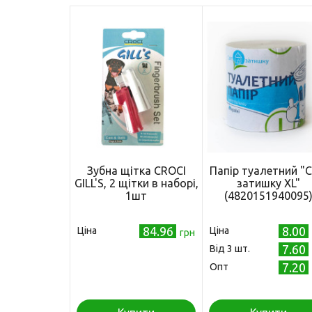
Зубна щітка CROCI
Папір туалетний "С
GILL'S, 2 щітки в наборі,
затишку XL"
1шт
(4820151940095
84.96
8.00
Ціна
Ціна
грн
7.60
Від 3 шт.
7.20
Опт