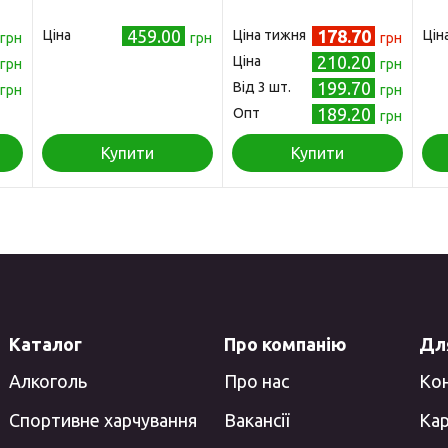
)
459.00
178.70
Ціна
Ціна тижня
Цін
грн
грн
грн
210.20
Ціна
грн
грн
199.70
Від 3 шт.
грн
грн
189.20
Опт
грн
Купити
Купити
Каталог
Про компанію
Для
Алкоголь
Про нас
Ко
Спортивне харчування
Вакансії
Кар