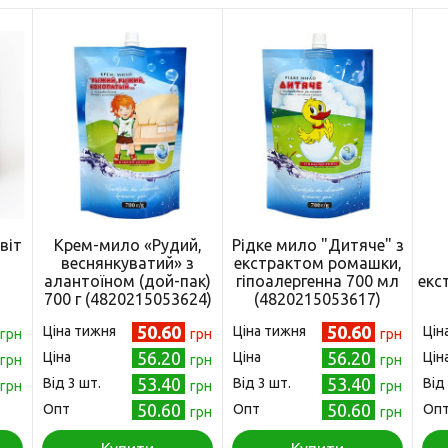
віт
Крем-мило «Рудий,
Рідке мило "Дитяче" з
веснянкуватий» з
екстрактом ромашки,
)
алантоїном (дой-пак)
гіпоалергенна 700 мл
екс
700 г (4820215053624)
(4820215053617)
50.60
50.60
Ціна тижня
Ціна тижня
Цін
грн
грн
грн
56.20
56.20
Ціна
Ціна
Цін
грн
грн
грн
53.40
53.40
Від 3 шт.
Від 3 шт.
Від
грн
грн
грн
50.60
50.60
Опт
Опт
Оп
грн
грн