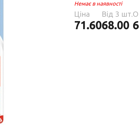
Парфумерія
Немає в наявності
риб
Ціна
Від 3 шт.
О
Тов
реп
71.60
68.00
6
уски
я