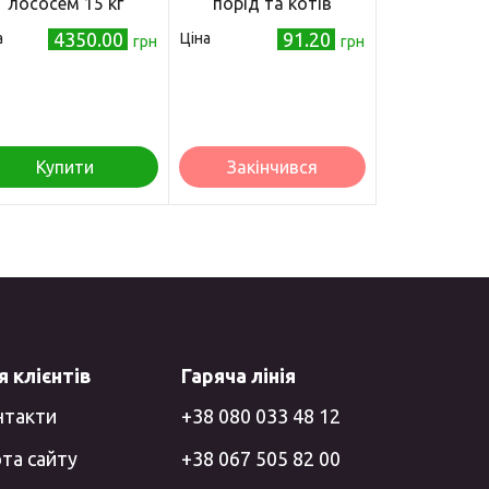
лососем 15 кг
порід та котів
(4015598017954)
Palladium Extra Safe
4350.00
91.20
а
Ціна
грн
Small 35 см
грн
(4820150206093)
Купити
Закінчився
 клієнтів
Гаряча лінія
нтакти
+38 080 033 48 12
та сайту
+38 067 505 82 00