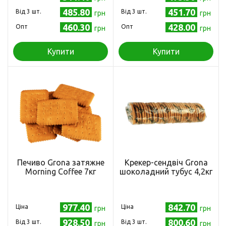
485.80
451.70
Від 3 шт.
Від 3 шт.
грн
грн
460.30
428.00
Опт
Опт
грн
грн
Купити
Купити
Печиво Grona затяжне
Крекер-сендвіч Grona
Morning Coffee 7кг
шоколадний тубус 4,2кг
977.40
842.70
Ціна
Ціна
грн
грн
928.50
800.60
Від 3 шт.
Від 3 шт.
грн
грн