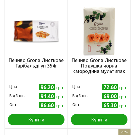
Печиво Grona Листкове
Печиво Grona Листкове
Гарібальді уп 354г
Подушка чорна
смородина мультипак
328г
96.20
72.60
Ціна
Ціна
грн
грн
91.40
69.00
Від 3 шт.
Від 3 шт.
грн
грн
86.60
65.30
Опт
Опт
грн
грн
Купити
Купити
-10%