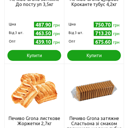
До посту уп 3,5кг
Кроканте тубус 4,2кг
487.90
750.70
Ціна
Ціна
грн
грн
463.50
713.20
Від 3 шт.
Від 3 шт.
грн
грн
439.10
675.60
Опт
Опт
грн
грн
Купити
Купити
Печиво Grona листкове
Печиво Grona затяжне
Жоржетки 2,7кг
Сластьона зі смаком