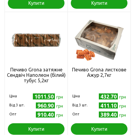
Купити
Купити
Печиво Grona затяжне
Печиво Grona листкове
Сендвіч Наполеон (білий)
Ажур 2,7кг
тубус 5,2кг
1011.50
432.70
Ціна
Ціна
грн
грн
960.90
411.10
Від 3 шт.
Від 3 шт.
грн
грн
910.40
389.40
Опт
Опт
грн
грн
Купити
Купити