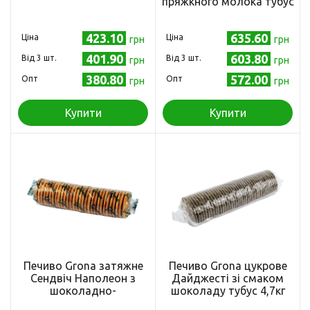
пряжкного молока тубус
5,5кг
423.10
635.60
Ціна
Ціна
грн
грн
401.90
603.80
Від 3 шт.
Від 3 шт.
грн
грн
380.80
572.00
Опт
Опт
грн
грн
Купити
Купити
Печиво Grona затяжне
Печиво Grona цукрове
Сендвіч Наполеон з
Дайджесті зі смаком
шоколадно-
шоколаду тубус 4,7кг
апельсиновим смаком