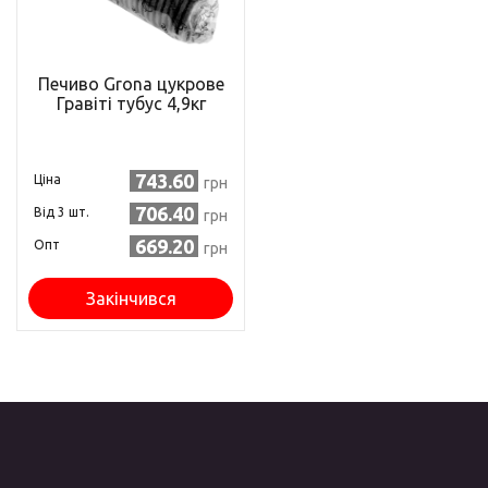
Печиво Grona цукрове
Гравіті тубус 4,9кг
743.60
Ціна
грн
706.40
Від 3 шт.
грн
669.20
Опт
грн
Закінчився