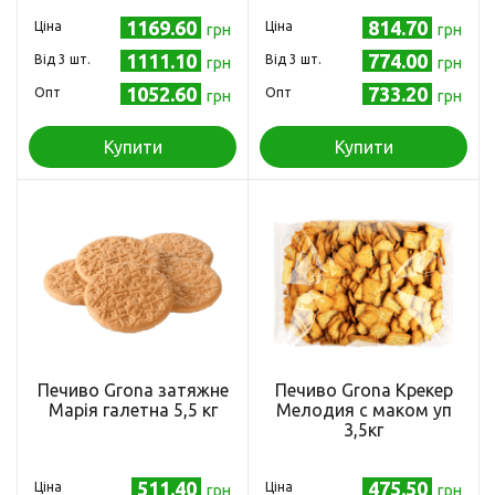
тубус 5,2кг
1169.60
814.70
Ціна
Ціна
грн
грн
1111.10
774.00
Від 3 шт.
Від 3 шт.
грн
грн
1052.60
733.20
Опт
Опт
грн
грн
Купити
Купити
Печиво Grona затяжне
Печиво Grona Крекер
Марія галетна 5,5 кг
Мелодия с маком уп
3,5кг
511.40
475.50
Ціна
Ціна
грн
грн