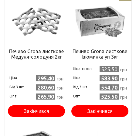
Печиво Grona листкове
Печиво Grona листкове
Медуня-солодуня 2кг
Ізюминка уп 3кг
525.50
Ціна тижня
грн
295.40
583.90
Ціна
Ціна
грн
грн
280.60
554.70
Від 3 шт.
Від 3 шт.
грн
грн
265.90
525.50
Опт
Опт
грн
грн
Закінчився
Закінчився