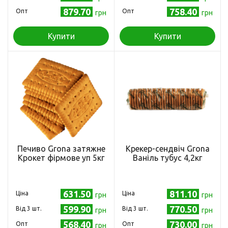
879.70
758.40
Опт
Опт
грн
грн
Купити
Купити
Печиво Grona затяжне
Крекер-сендвіч Grona
Крокет фірмове уп 5кг
Ваніль тубус 4,2кг
631.50
811.10
Ціна
Ціна
грн
грн
599.90
770.50
Від 3 шт.
Від 3 шт.
грн
грн
568.40
730.00
Опт
Опт
грн
грн