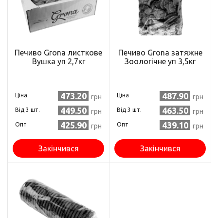
Печиво Grona листкове
Печиво Grona затяжне
Вушка уп 2,7кг
Зоологічне уп 3,5кг
473.20
487.90
Ціна
Ціна
грн
грн
449.50
463.50
Від 3 шт.
Від 3 шт.
грн
грн
425.90
439.10
Опт
Опт
грн
грн
Закінчився
Закінчився