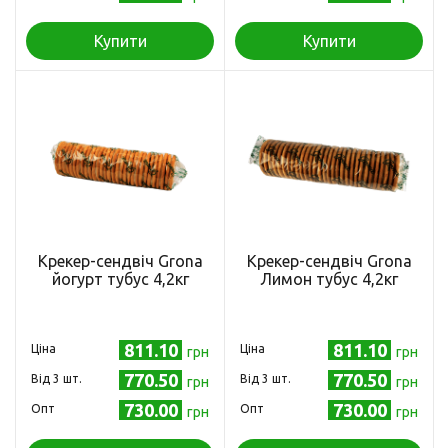
Купити
Купити
Крекер-сендвіч Grona
Крекер-сендвіч Grona
йогурт тубус 4,2кг
Лимон тубус 4,2кг
811.10
811.10
Ціна
Ціна
грн
грн
770.50
770.50
Від 3 шт.
Від 3 шт.
грн
грн
730.00
730.00
Опт
Опт
грн
грн