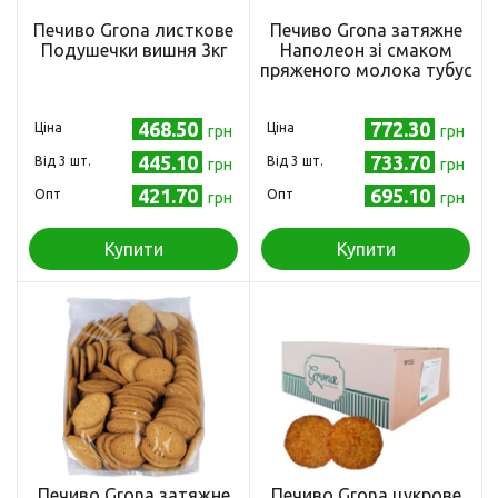
Печиво Grona листкове
Печиво Grona затяжне
Подушечки вишня 3кг
Наполеон зі смаком
пряженого молока тубус
5 кг
468.50
772.30
Ціна
Ціна
грн
грн
445.10
733.70
Від 3 шт.
Від 3 шт.
грн
грн
421.70
695.10
Опт
Опт
грн
грн
Купити
Купити
Печиво Grona затяжне
Печиво Grona цукрове