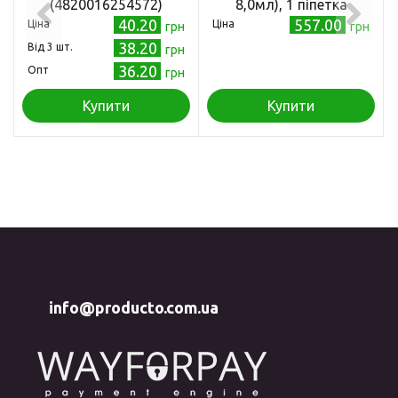
(4820016254572)
8,0мл), 1 піпетка
40.20
557.00
Ціна
Ціна
грн
грн
38.20
Від 3 шт.
грн
36.20
Опт
грн
Купити
Купити
info@producto.com.ua