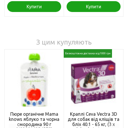
Купити
Купити
З цим купуляють
Безкоштовна доставка від 1000 грн
Пюре органічне Mama
Краплі Ceva Vectra 3D
knows яблуко та чорна
для собак від кліщів та
смородина 90 г
бліх 40.1 - 65 кг, (3 х