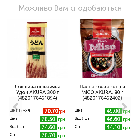
Можливо Вам сподобаються
Локшина пшенична
Паста соєва світла
Удон AKURA 300 г
МІСО AKURA, 80 г
(4820178461894)
(4820178462402)
70.70
49.00
Ціна тижня
Ціна
грн
грн
78.50
46.60
Ціна
Від 3 шт.
грн
грн
74.60
44.10
Від 3 шт.
Опт
грн
грн
70.70
Опт
грн