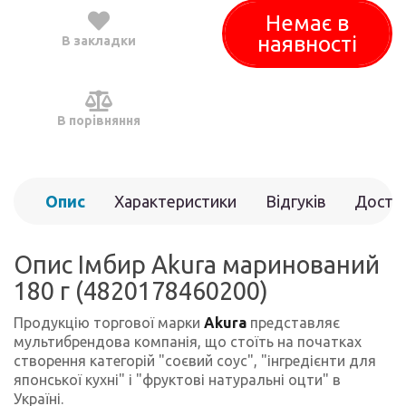
Немає в
наявності
В закладки
В порівняння
Опис
Характеристики
Відгуків
Доста
(0)
Опис Імбир Akura маринований
180 г (4820178460200)
Продукцію торгової марки
Akura
представляє
мультибрендова компанія, що стоїть на початках
створення категорій "соєвий соус", "інгредієнти для
японської кухні" і "фруктові натуральні оцти" в
Україні.