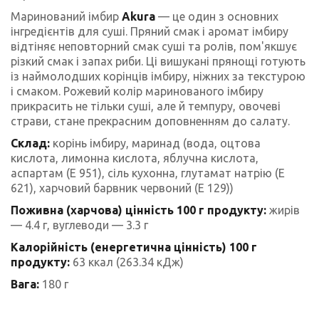
Маринований імбир
Akura
— це один з основних
інгредієнтів для суші. Пряний смак і аромат імбиру
відтіняє неповторний смак суші та ролів, пом'якшує
різкий смак і запах риби. Ці вишукані прянощі готують
із наймолодших корінців імбиру, ніжних за текстурою
і смаком. Рожевий колір маринованого імбиру
прикрасить не тільки суші, але й темпуру, овочеві
страви, стане прекрасним доповненням до салату.
Склад:
корінь імбиру, маринад (вода, оцтова
кислота, лимонна кислота, яблучна кислота,
аспартам (Е 951), сіль кухонна, глутамат натрію (Е
621), харчовий барвник червоний (Е 129))
Поживна (харчова) цінність 100 г продукту:
жирів
— 4.4 г, вуглеводи — 3.3 г
Калорійність (енергетична цінність) 100 г
продукту:
63 ккал (263.34 кДж)
Вага:
180 г