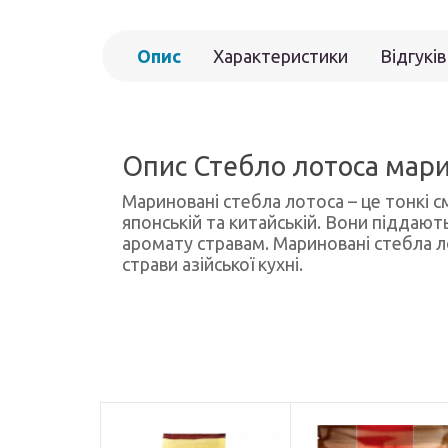
Опис
Характеристики
Відгуків
Опис Стебло лотоса марин
Мариновані стебла лотоса – це тонкі с
японській та китайській. Вони піддают
аромату стравам. Мариновані стебла лот
страви азійської кухні.