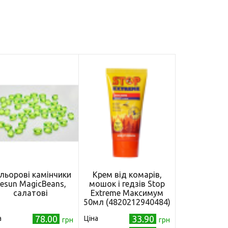
льорові камінчики
Крем від комарів,
esun MagicBeans,
мошок і гедзів Stop
салатові
Extreme Максимум
50мл (4820212940484)
78.00
33.90
а
Ціна
грн
грн