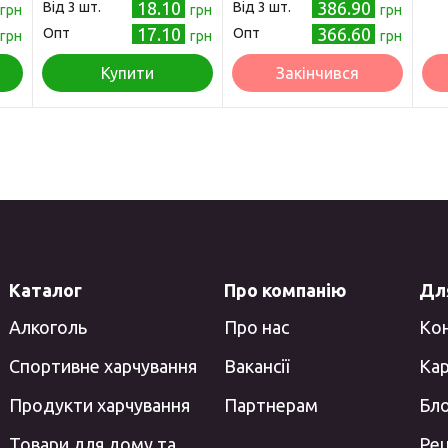
18.10
386.90
Від 3 шт.
Від 3 шт.
грн
грн
грн
17.10
366.60
Опт
Опт
грн
грн
грн
Купити
Закінчився
Каталог
Про компанію
Для
Алкоголь
Про нас
Ко
Спортивне харчування
Вакансії
Кар
Продукти харчування
Партнерам
Бл
Товари для дому та
Ре