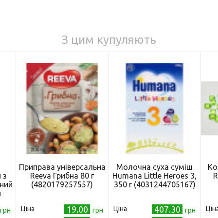
З цим купуляють
Приправа універсальна
Молочна суха суміш
Ко
 з
Reeva Грибна 80 г
Humana Little Heroes 3,
R
ний
(4820179257557)
350 г (4031244705167)
й
2 л
19.00
407.30
Ціна
Ціна
Цін
грн
грн
грн