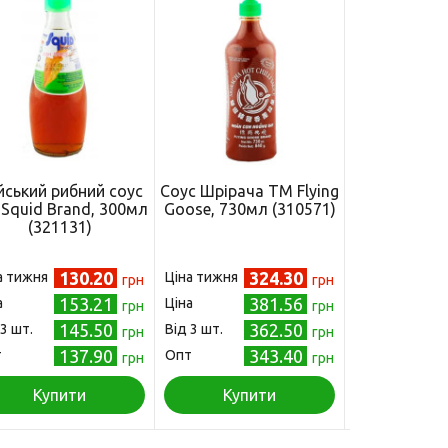
йський рибний соус
Соус Шрірача ТМ Flying
Кисло-с
Squid Brand, 300мл
Goose, 730мл (310571)
сливовий с
(321131)
Som Boon
(3120
130.20
324.30
а тижня
Ціна тижня
Ціна
грн
грн
153.21
381.56
а
Ціна
Від 3 шт.
грн
грн
145.50
362.50
 3 шт.
Від 3 шт.
Опт
грн
грн
137.90
343.40
т
Опт
грн
грн
Купити
Купити
Куп