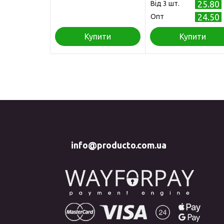
25.80
Від 3 шт.
24.50
Опт
Купити
Купити
info@producto.com.ua