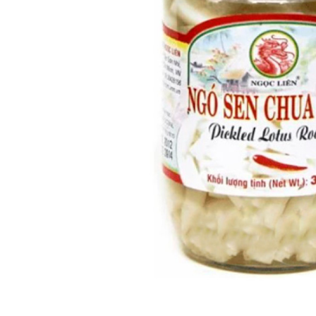
вироби
Лікери
Крупи
Вермут
Соуси
Текіла
Консервація
Слабоалкогольні
Східна кухня
напої
Снеки та зак
Харчові
інгредієнти
Рослинна олі
Борошно та
висівки
Подарункові
набори