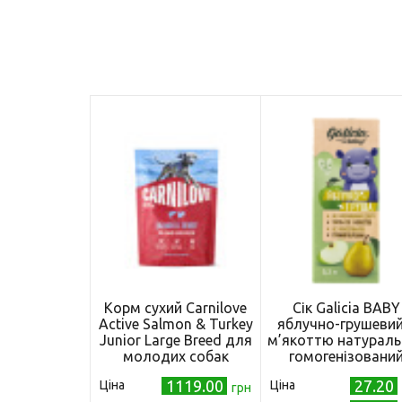
Корм сухий Carnilove
Сік Galicia BABY
Active Salmon & Turkey
яблучно-грушевий
Junior Large Breed для
м’якоттю натураль
молодих собак
гомогенізовани
великих порід лосось
стерилізований 0,
1119.00
27.20
Ціна
Ціна
та індичка 1,5 кг
грн