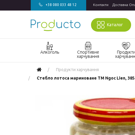
+38 080 033 48 12
Контакти
Доставка Оп
Каталог
Алкоголь
Спортивне
Продукт
харчування
харчуван
Акції алкоголь
Акції спортивне
Акції продукт
Продукти харчування
харчування
харчування
Виски
Стебло лотоса мариноване ТМ Ngoc Lien, 385г
БАДи та вітаміни
Кондитерські
Джин
для спорту
вироби
Горілка
Гейнери
Напої
Коньяк і бренді
Протеїн
Продукти
швидкого
Вино
Протеїнові
приготування
батончики
Ігристе вино
Макаронні
Ром