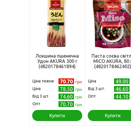
Локшина пшенична
Паста соєва світ
Удон AKURA 300 г
МІСО AKURA, 80 
(4820178461894)
(4820178462402
70.70
49.00
Ціна тижня
Ціна
грн
78.50
46.60
Ціна
Від 3 шт.
грн
74.60
44.10
Від 3 шт.
Опт
грн
70.70
Опт
грн
Купити
Купити