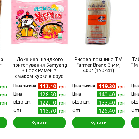
ла
Локшина швидкого
Рисова локшина ТМ
Та
г
приготування Samyang
Farmer Brand 3 мм,
ТМ 
)
Buldak Рамен зі
400г (150241)
смаком курки в соусі
карбонара, 130г
113.10
119.30
Ціна тижня
Ціна тижня
Цін
грн
(180544)
грн
грн
128.50
140.40
Ціна
Ціна
Цін
грн
грн
грн
122.10
133.40
Від 3 шт.
Від 3 шт.
Від
грн
грн
грн
115.70
126.40
Опт
Опт
Оп
грн
грн
Купити
Купити