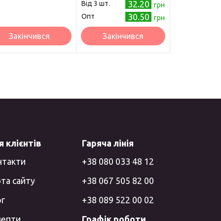
32.20
Від 3 шт.
грн
30.50
Опт
грн
Закінчився
Закінчився
 клієнтів
Гаряча лінія
нтакти
+38 080 033 48 12
та сайту
+38 067 505 82 00
ог
+38 089 522 00 02
цепти
Графік роботи