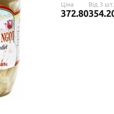
Парфумерія
Ціна
Від 3 шт.
риб
372.80
354.2
Тов
реп
уски
я