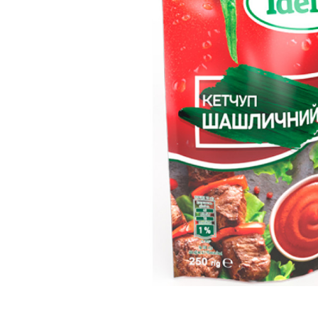
вироби
Лікери
Крупи
Вермут
Соуси
Текіла
Консервація
Слабоалкогольні
Східна кухня
напої
Снеки та зак
Харчові
інгредієнти
Рослинна олі
Борошно та
висівки
Подарункові
набори