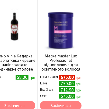
ино Vinia Кадарка
Маска Master Lux
арпатська червоне
Professional
напівсолодке
відновлююча для
рдинарне столове
освітленого волосся
5 л (4820238710900)
Blonde Repair, 950 мл
58.00
675.00
а
Ціна тижня
грн
грн
750.00
Ціна
грн
712.50
Від 3 шт.
грн
675.00
Опт
грн
Закінчився
Закінчився