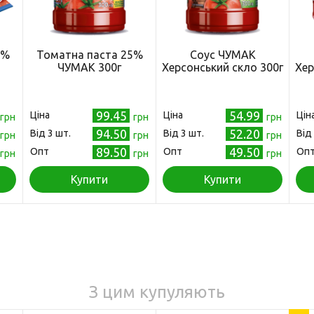
5%
Томатна паста 25%
Соус ЧУМАК
ЧУМАК 300г
Херсонський скло 300г
Хер
99.45
54.99
Ціна
Ціна
Цін
грн
грн
грн
94.50
52.20
Від 3 шт.
Від 3 шт.
Від
грн
грн
грн
89.50
49.50
Опт
Опт
Оп
грн
грн
грн
Купити
Купити
З цим купуляють