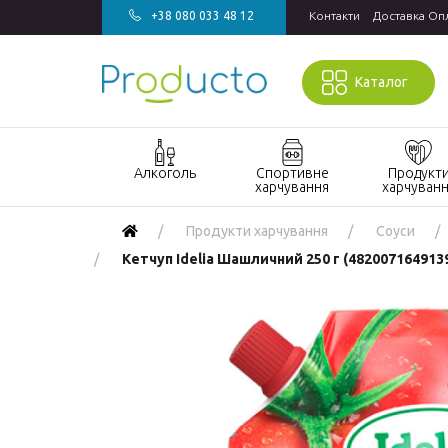
+38 080 033 48 12
Контакти
Доставка Оп
Каталог
Алкоголь
Спортивне
Продукт
харчування
харчуван
Акції алкоголь
Акції спортивне
Акції продукт
Продукти харчування
Соуси
харчування
харчування
Виски
Кетчуп Idelia Шашличний 250 г (482007164913
БАДи та вітаміни
Кондитерські
Джин
для спорту
вироби
Горілка
Гейнери
Напої
Коньяк і бренді
Протеїн
Продукти
швидкого
Вино
Протеїнові
приготування
батончики
Ігристе вино
Макаронні
Ром