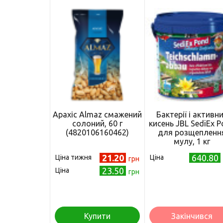
Арахіс Almaz смажений
Бактерії і активн
солоний, 60 г
кисень JBL SediEx 
(4820106160462)
для розщепленн
мулу, 1 кг
21.20
640.80
Ціна тижня
Ціна
грн
23.50
Ціна
грн
Купити
Закінчився