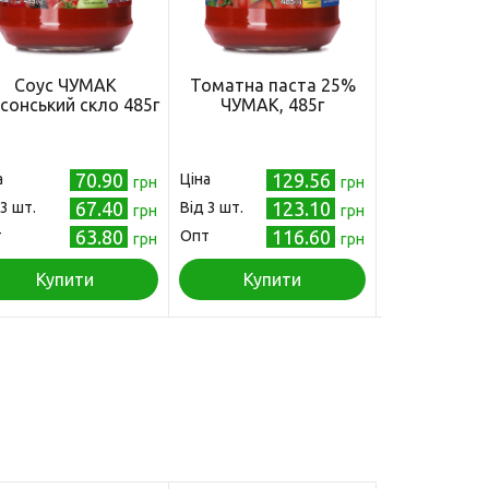
Соус ЧУМАК
Томатна паста 25%
Кетчуп ЧУМ
сонський скло 485г
ЧУМАК, 485г
ДП 2
70.90
129.56
а
Ціна
Ціна
грн
грн
67.40
123.10
 3 шт.
Від 3 шт.
Від 3 шт.
грн
грн
63.80
116.60
т
Опт
Опт
грн
грн
Купити
Купити
Куп