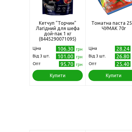
Кетчуп "Торчин"
Томатна паста 2
Лагідний для шефа
ЧУМАК 70г
дой-пак 1 кг
(8445290071095)
106.30
28.24
Ціна
Ціна
грн
101.00
26.80
Від 3 шт.
Від 3 шт.
грн
95.70
25.40
Опт
Опт
грн
Купити
Купити