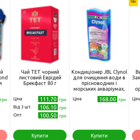
18+
ий
Чай ТЕТ чорний
Кондиціонер JBL Clynol
В
Pond
листовий Еврідей
для очищення води в
Зак
я
Брекфаст 80 г
прісноводних і
морських акваріумах,
о
100 мл
0,7
111.70
168.00
Ціна
Ціна
Цін
грн
грн
грн
106.10
Від 3 шт.
грн
100.50
Опт
грн
Купити
Купити