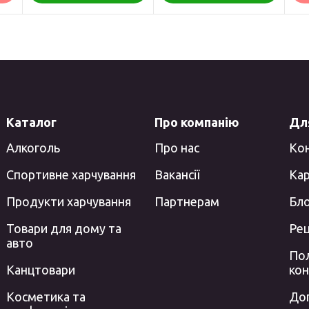
Каталог
Про компанію
Для
Алкоголь
Про нас
Ко
Спортивне харчування
Вакансії
Кар
Продукти харчування
Партнерам
Бл
Товари для дому та
Ре
авто
Пол
Канцтовари
кон
Косметика та
До