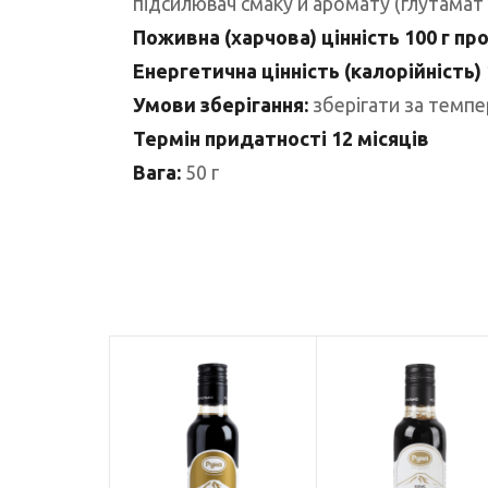
підсилювач смаку й аромату (глутамат
Поживна (харчова) цінність 100 г пр
Енергетична цінність (калорійність)
Умови зберігання:
зберігати за темпер
Термін придатності 12 місяців
Вага:
50 г