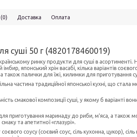
 (0)
Доставка
Оплата
ля суші 50 г (4820178460019)
раїнському ринку продукти для суші в асортименті. Н
й імбир, японський хрін васабі, кілька варіантів соєво
а також палички для їжі, килимки для приготування суш
льна частина традиційної японської кухні, що стала 
сть смакової композиції суші, у якому б варіанті вони
ля приготування маринаду до риби, м'яса, а також мор
смаку та апетитної «глазурі».
оєвого соусу (соєвий соус, сіль кухонна, цукор), сіль