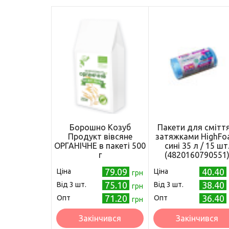
Борошно Козуб
Пакети для сміття
Продукт вівсяне
затяжками HighF
ОРГАНІЧНЕ в пакеті 500
сині 35 л / 15 шт
г
(4820160790551
79.09
40.40
Ціна
Ціна
грн
75.10
38.40
Від 3 шт.
Від 3 шт.
грн
71.20
36.40
Опт
Опт
грн
Закінчився
Закінчився