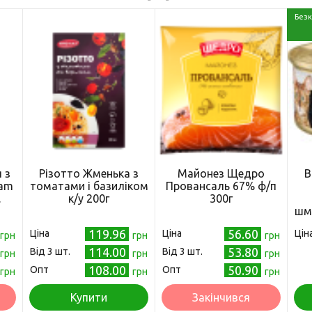
Безк
 з
Різотто Жменька з
Майонез Щедро
В
oam
томатами і базиліком
Провансаль 67% ф/п
.
к/у 200г
300г
)
шм
119.96
56.60
Ціна
Ціна
Цін
грн
грн
грн
114.00
53.80
Від 3 шт.
Від 3 шт.
грн
грн
грн
108.00
50.90
Опт
Опт
грн
грн
грн
Купити
Закінчився