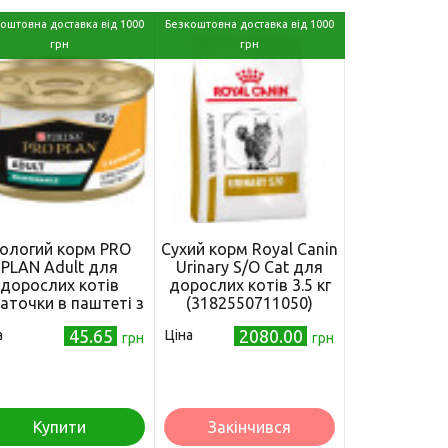
оштовна доставка від 1000
Безкоштовна доставка від 1000
грн
грн
ологий корм PRO
Сухий корм Royal Canin
PLAN Adult для
Urinary S/O Cat для
дорослих котів
дорослих котів 3.5 кг
аточки в паштеті з
(3182550711050)
куркою 85 г
45.65
2080.00
а
Ціна
грн
грн
Купити
Закінчився