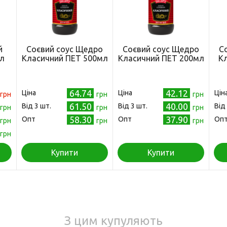
й
Соєвий соус Щедро
Соєвий соус Щедро
С
мл
Класичний ПЕТ 500мл
Класичний ПЕТ 200мл
Кл
64.74
42.12
Ціна
Ціна
Цін
грн
грн
грн
61.50
40.00
Від 3 шт.
Від 3 шт.
Від
грн
грн
грн
58.30
37.90
Опт
Опт
Оп
грн
грн
грн
грн
Купити
Купити
З цим купуляють