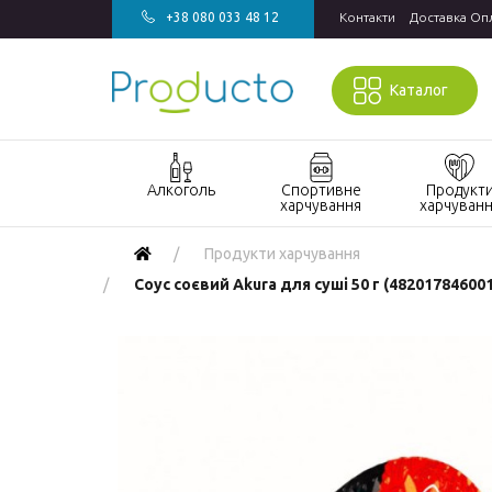
+38 080 033 48 12
Контакти
Доставка Оп
Каталог
Алкоголь
Спортивне
Продукт
харчування
харчуван
Акції алкоголь
Акції спортивне
Акції продукт
Продукти харчування
харчування
харчування
Виски
Соус соєвий Akura для суші 50 г (48201784600
БАДи та вітаміни
Кондитерські
Джин
для спорту
вироби
Горілка
Гейнери
Напої
Коньяк і бренді
Протеїн
Продукти
швидкого
Вино
Протеїнові
приготування
батончики
Ігристе вино
Макаронні
Ром