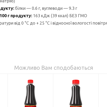
 натрію)
одукту:
білки — 0.6 г, вуглеводи — 9.3 г
 100 г продукту:
163 кДж (39 ккал) БЕЗ ГМО
атури від 0 °C до + 25 °C і відносної вологості повіт
Можливо Вам сподобаються