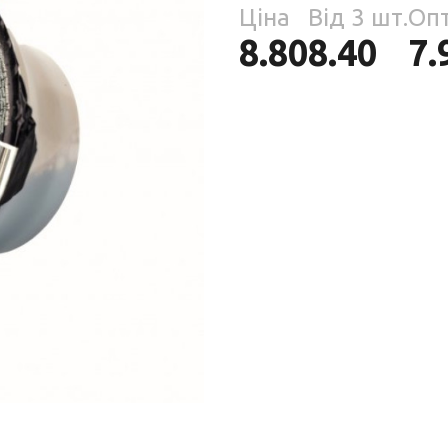
Парфумерія
Ціна
Від 3 шт.
Оп
риб
8.80
8.40
7.
Тов
реп
уски
я