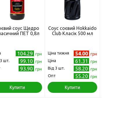
оєвий соус Щедро
Соус соєвий Hokkaido
Соус ЧУМА
асичний ПЕТ 0,8л
Сlub Класік 500 мл
ПЕТ 4
104.29
54.00
а
Ціна тижня
Ціна
грн
грн
99.10
61.31
 3 шт.
Ціна
Від 3 шт.
грн
грн
93.90
58.20
т
Від 3 шт.
Опт
грн
грн
55.20
Опт
грн
Купити
Купити
Куп