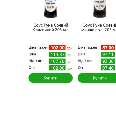
Соус Руна Соєвий
Соус Руна Соєви
Класичний 205 мл
менше солі 205 
102.00
87.00
Ціна тижня
Ціна тижня
грн
113.33
97.11
Ціна
Ціна
грн
107.70
92.30
Від 3 шт.
Від 3 шт.
грн
102.00
87.40
Опт
Опт
грн
Купити
Купити