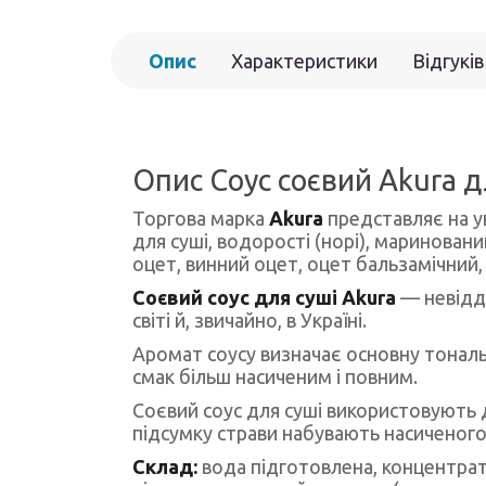
Опис
Характеристики
Відгуків
Опис Соус соєвий Akura д
Торгова марка
Akura
представляє на ук
для суші, водорості (норі), мариновани
оцет, винний оцет, оцет бальзамічний, 
Соєвий соус для суші Akura
— невідді
світі й, звичайно, в Україні.
Аромат соусу визначає основну тональні
смак більш насиченим і повним.
Соєвий соус для суші використовують д
підсумку страви набувають насиченого 
Склад:
вода підготовлена, концентрат с