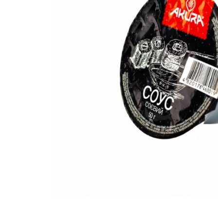
вироби
Лікери
Крупи
Вермут
Соуси
Текіла
Консервація
Слабоалкогольні
Східна кухня
напої
Снеки та зак
Харчові
інгредієнти
Рослинна олі
Борошно та
висівки
Подарункові
набори