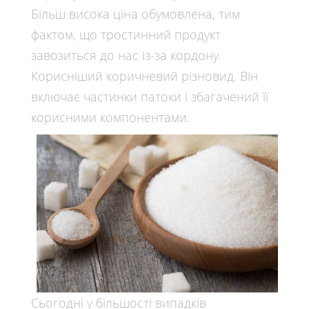
Більш висока ціна обумовлена, тим
фактом, що тростинний продукт
завозиться до нас із-за кордону.
Корисніший коричневий різновид. Він
включає частинки патоки і збагачений її
корисними компонентами.
Сьогодні у більшості випадків