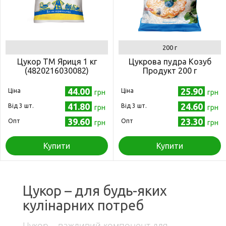
200 г
Цукор ТМ Яриця 1 кг
Цукрова пудра Козуб
(4820216030082)
Продукт 200 г
44.00
25.90
Ціна
Ціна
грн
грн
41.80
24.60
Від 3 шт.
Від 3 шт.
грн
грн
39.60
23.30
Опт
Опт
грн
грн
Купити
Купити
Цукор – для будь-яких
кулінарних потреб
Цукор – важливий компонент для