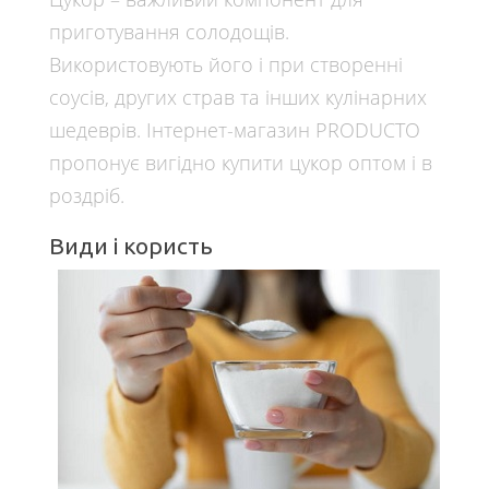
приготування солодощів.
Використовують його і при створенні
соусів, других страв та інших кулінарних
шедеврів. Інтернет-магазин PRODUCTO
пропонує вигідно купити цукор оптом і в
роздріб.
Види і користь