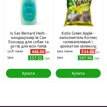
Iv San Bernard Herb -
Kotix Green Apple -
кондиціонер Ів Сан
наполнитель Котикс
Бернард для собак та
силикагелевый с
котів для всіх типів
ароматом зеленого
шерсті освіжаючий
яблока 10 л (Kotix-10ap)
446.00
534.00
Ціна тижня
Ціна тижня
грн
грн
трав'яний 300 мл (IV-
557.52
597.90
Ціна
Ціна
грн
грн
4685)
Купити
Купити