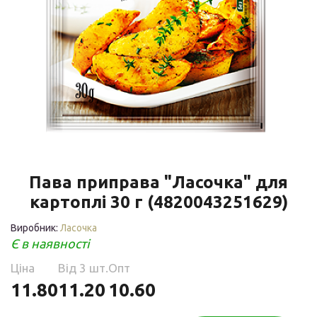
Пава приправа "Ласочка" для
картоплі 30 г (4820043251629)
Виробник:
Ласочка
Є в наявності
Ціна
Від 3 шт.
Опт
11.80
11.20
10.60