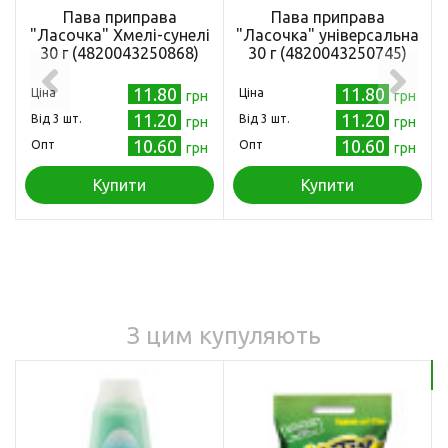
Пава приправа
Пава приправа
"Ласочка" Хмелі-сунелі
"Ласочка" універсальна
30 г (4820043250868)
30 г (4820043250745)
11.80
11.80
Ціна
Ціна
грн
грн
11.20
11.20
Від 3 шт.
Від 3 шт.
грн
грн
10.60
10.60
Опт
Опт
грн
грн
Купити
Купити
З цим купуляють
Бе