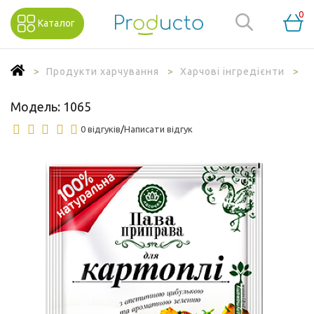
0
Каталог
Продукти харчування
Харчові інгредієнти
С
Модель:
1065
0 відгуків
/
Написати відгук