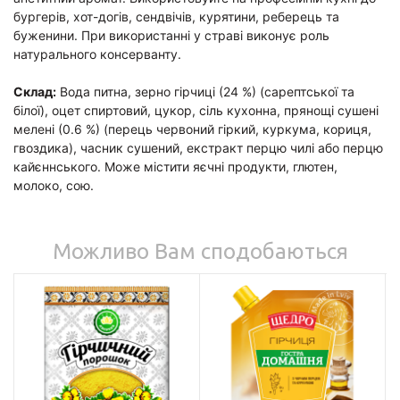
бургерів, хот-догів, сендвічів, курятини, реберець та
буженини. При використанні у страві виконує роль
натурального консерванту.
Склад:
Вода питна, зерно гірчиці (24 %) (сарептської та
білої), оцет спиртовий, цукор, сіль кухонна, прянощі сушені
мелені (0.6 %) (перець червоний гіркий, куркума, кориця,
гвоздика), часник сушений, екстракт перцю чилі або перцю
кайєннського. Може містити яєчні продукти, глютен,
молоко, сою.
Можливо Вам сподобаються