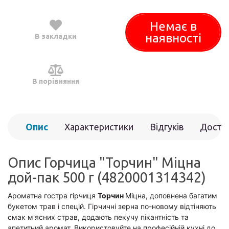
Немає в
наявності
В закладки
В порівняння
Опис
Характеристики
Відгуків
Доста
(0)
Опис Горчица "Торчин" Міцна
дой-пак 500 г (4820001314342)
Ароматна гостра гірчиця
Торчин
Міцна, доповнена багатим
букетом трав і спецій. Гірчичні зерна по-новому відтіняють
смак м'ясних страв, додають пекучу пікантність та
апетитний аромат. Використовуйте на професійній кухні до