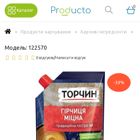
0
Каталог
Продукти харчування
Харчові інгредієнти
Г
Модель:
122570
0 відгуків
/
Написати відгук
-33%