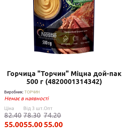
Горчица "Торчин" Міцна дой-пак
500 г (4820001314342)
Виробник:
ТОРЧИН
Немає в наявності
Ціна
Від 3 шт.
Опт
82.40
78.30
74.20
55.00
55.00
55.00