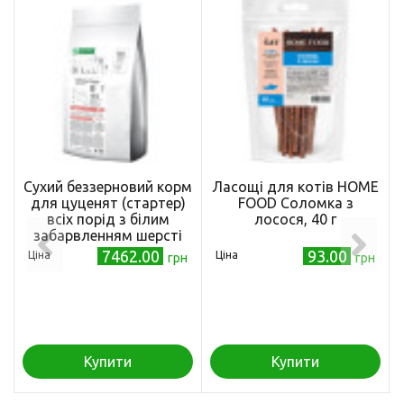
Сухий беззерновий корм
Ласощі для котів HOME
для цуценят (стартер)
FOOD Соломка з
всіх порід з білим
лосося, 40 г
забарвленням шерсті
Superior Care White Dogs
7462.00
93.00
Ціна
Ціна
грн
грн
Grain Free Starter All
Breeds 17кг
Купити
Купити