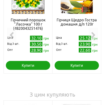
Гірчичний порошок
Гірчиця Щедро Гостра
"Ласочка" 100 г
домашня д/п 120г
(4820043251476)
32.10
25.12
Ціна
Ціна
грн
грн
30.50
23.90
Від 3 шт.
Від 3 шт.
грн
грн
28.90
22.60
Опт
Опт
грн
грн
Купити
Купити
З цим купуляють