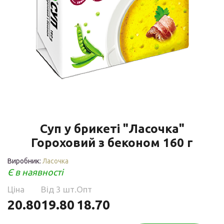
Суп у брикеті "Ласочка"
Гороховий з беконом 160 г
Виробник:
Ласочка
Є в наявності
Ціна
Від 3 шт.
Опт
20.80
19.80
18.70