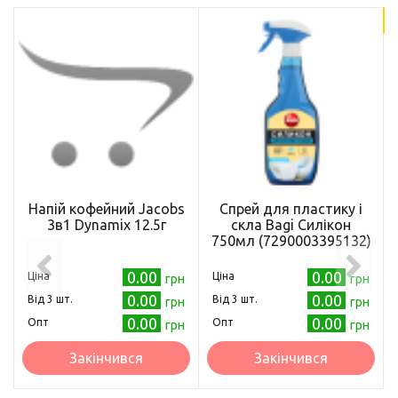
18
Напій кофейний Jacobs
Спрей для пластику і
3в1 Dynamix 12.5г
скла Bagi Силікон
750мл (7290003395132)
0.00
0.00
Ціна
Ціна
грн
грн
0.00
0.00
Від 3 шт.
Від 3 шт.
грн
грн
0.00
0.00
Опт
Опт
грн
грн
Закінчився
Закінчився