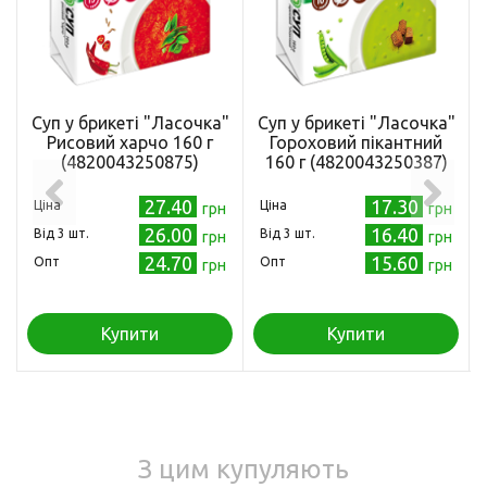
Суп у брикеті "Ласочка"
Суп у брикеті "Ласочка"
Рисовий харчо 160 г
Гороховий пікантний
(4820043250875)
160 г (4820043250387)
27.40
17.30
Ціна
Ціна
грн
грн
26.00
16.40
Від 3 шт.
Від 3 шт.
грн
грн
24.70
15.60
Опт
Опт
грн
грн
Купити
Купити
З цим купуляють