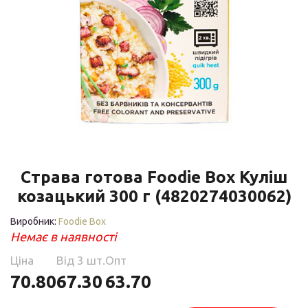
Страва готова Foodie Box Куліш
козацький 300 г (4820274030062)
Виробник:
Foodie Box
Немає в наявності
Ціна
Від 3 шт.
Опт
70.80
67.30
63.70