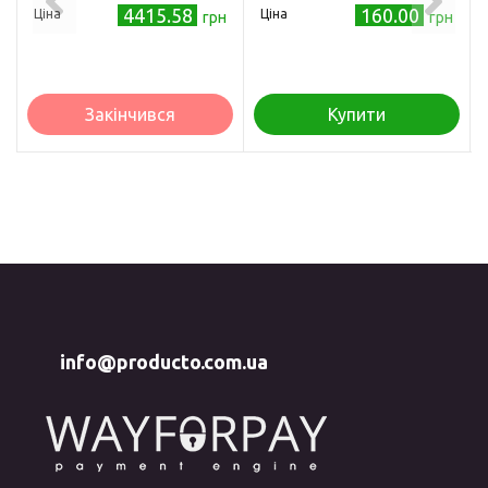
4415.58
160.00
Ціна
Ціна
грн
грн
Закінчився
Купити
info@producto.com.ua