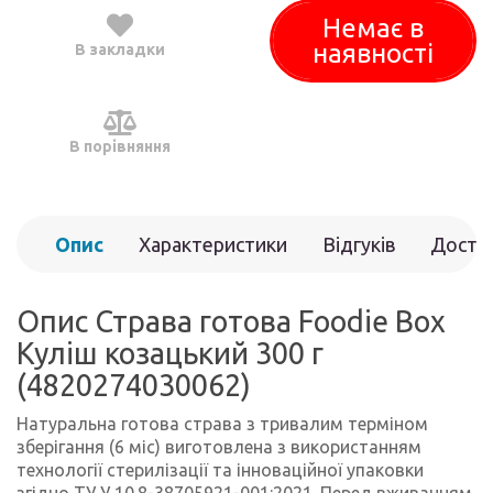
Немає в
наявності
В закладки
В порівняння
Опис
Характеристики
Відгуків
Доста
(0)
Опис Страва готова Foodie Box
Куліш козацький 300 г
(4820274030062)
Натуральна готова страва з тривалим терміном
зберігання (6 міс) виготовлена з використанням
технології стерилізації та інноваційної упаковки
згідно ТУ У 10.8-38705921-001:2021. Перед вживанням