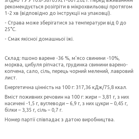
рекомендується розігріти в мікрохвильовці протягом
1-2 хв (відповідно до інструкції на упаковці).
-
Страва може зберігатися за температури від 0 до
25°С.
-
Смак якісної домашньої їжі.
Склад: пшоно варене -36 %, м'ясо свинини -10%,
морква, цибуля ріпчаста, грудинка свинини варено-
копчена, сало, сіль, перець чорний мелений, лавровий
лист.
Енергетична цінність на 100 г: 317,36 кДж/75,8 ккал.
Вміст поживних речовин на 100 г: жири – 3,81 г, з них
насичені -1,5 г, вуглеводи – 6,9 г, з них цукри – 0,45 г,
білки – 3,35 г, сіль – 0,7 г.
Номер партії співпадає з датою виробництва.