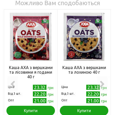
Можливо Вам сподобаються
Каша АХА з вершками
Каша АХА з вершками
та лісовими я годами
та лохиною 40 г
40 г
23.32
23.32
Ціна
Ціна
грн
грн
22.20
22.20
Від 3 шт.
Від 3 шт.
грн
грн
21.00
21.00
Опт
Опт
грн
грн
Купити
Купити