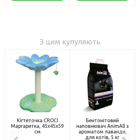
З цим купуляють
Кігтеточка CROCI
Бентонітовий
Маргаритка, 45х45х59
наповнювач AnimAll з
см
ароматом лаванди,
для котів, 5 кг