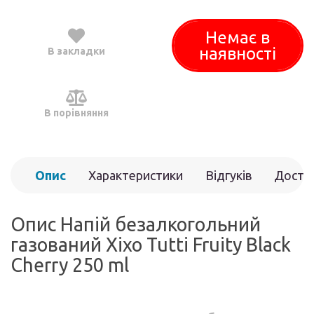
Немає в
наявності
В закладки
В порівняння
Опис
Характеристики
Відгуків
Доста
(0)
Опис Напій безалкогольний
газований Xixo Tutti Fruity Black
Cherry 250 ml