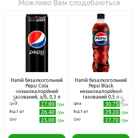
Можливо Вам сподобаються
Напій безалкогольний
Напій безалкогольний
Pepsi Cola
Pepsi Black
низькокалорійний
низькокалорійний
газований, з/б, 0,3 л
газований 0,5 л
(4823063112666)
(4823063112673)
27.80
30.75
Ціна
Ціна
грн
грн
26.40
29.20
Від 3 шт.
Від 3 шт.
грн
грн
25.00
27.70
Опт
Опт
грн
грн