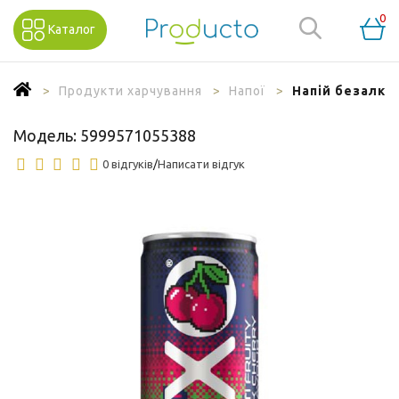
0
Каталог
Продукти харчування
Напої
Напій безалког
Модель:
5999571055388
0 відгуків
/
Написати відгук