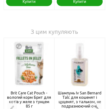
Купити
Купити
З цим купуляють
Brit Care Cat Pouch -
Шампунь Iv San Bernard
вологий корм Брит для
Talc для кошенят і
котів у желе з тунцем
цуценят, з тальком, не
85 г
подразнюючий очі,