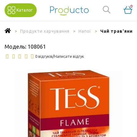
0
Каталог
Продукти харчування
Напої
Чай трав'яний 
Модель:
108061
0 відгуків
/
Написати відгук