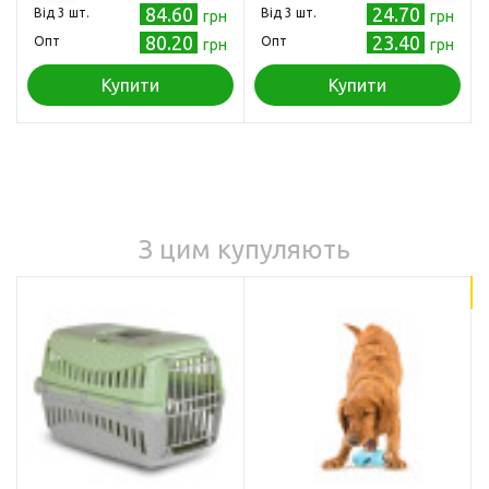
84.60
24.70
Від 3 шт.
Від 3 шт.
грн
грн
80.20
23.40
Опт
Опт
грн
грн
Купити
Купити
З цим купуляють
18