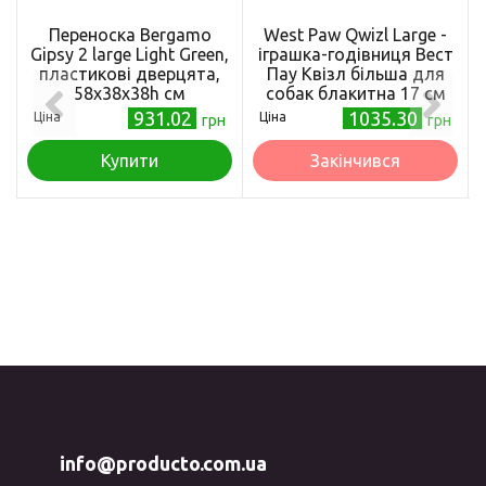
Переноска Bergamo
West Paw Qwizl Large -
Gipsy 2 large Light Green,
іграшка-годівниця Вест
пластикові дверцята,
Пау Квізл більша для
58х38х38h см
собак блакитна 17 см
931.02
1035.30
Ціна
Ціна
грн
грн
Купити
Закінчився
info@producto.com.ua