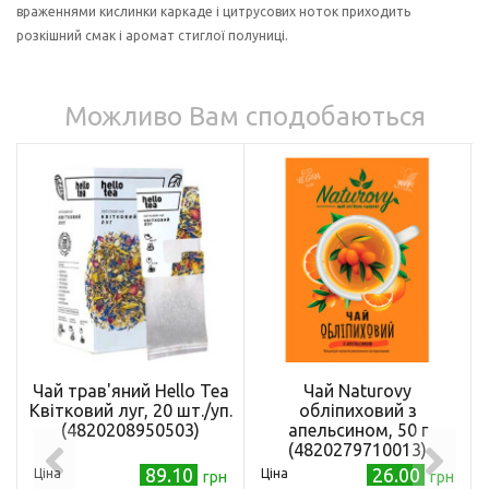
враженнями кислинки каркаде і цитрусових ноток приходить
розкішний смак і аромат стиглої полуниці.
Можливо Вам сподобаються
Чай трав'яний Hello Tea
Чай Naturovy
Квітковий луг, 20 шт./уп.
обліпиховий з
(4820208950503)
апельсином, 50 г
(4820279710013)
89.10
26.00
Ціна
Ціна
грн
грн