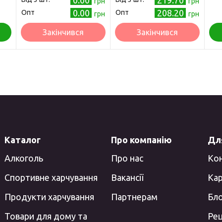
0.00
219.70
грн
грн
0.00
208.20
Опт
Опт
грн
грн
Закінчився
Закінчився
Каталог
Про компанію
Для
Алкоголь
Про нас
Ко
Спортивне харчування
Вакансії
Кар
Продукти харчування
Партнерам
Бл
Товари для дому та
Ре