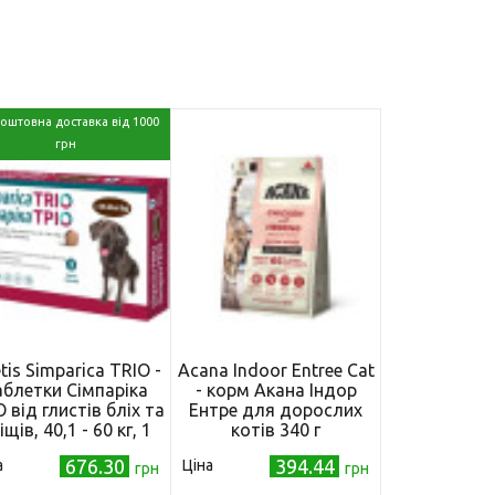
оштовна доставка від 1000
грн
tis Simparica TRIO -
Acana Indoor Entree Cat
аблетки Сімпаріка
- корм Акана Індор
 від глистів бліх та
Ентре для дорослих
іщів, 40,1 - 60 кг, 1
котів 340 г
таблетка
676.30
394.44
а
Ціна
грн
грн