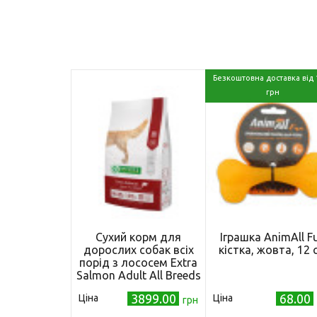
Безкоштовна доставка від 
грн
Сухий корм для
Іграшка AnimAll F
дорослих собак всіх
кістка, жовта, 12 
порід з лососем Extra
Salmon Adult All Breeds
12кг
3899.00
68.00
Ціна
Ціна
грн