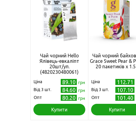
Чай чорний Hello
Чай чорний байхо
Ялівець-евкаліпт
Grace Sweet Pear & 
20шт/уп.
20 пакетиків х 1.5
(4820230480061)
89.10
112.71
Ціна
Ціна
грн
84.60
107.10
Від 3 шт.
Від 3 шт.
грн
80.20
101.40
Опт
Опт
грн
Купити
Купити