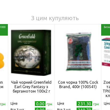
З цим купуляють
1000
Безк
un
Чай чорний Greenfield
Соя чорна 100% Cock
Zoe
см
Earl Grey Fantasy з
Brand, 400г (100541)
т
бергамотом 100х2 г
ТРІО
кл
0.00
231.30
Ціна
Ціна
Цін
грн
грн
грн
Від 3 шт.
Від 3 шт.