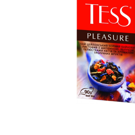
вироби
Лікери
Крупи
Вермут
Соуси
Текіла
Консервація
Слабоалкогольні
Східна кухня
напої
Снеки та зак
Харчові
інгредієнти
Рослинна олі
Борошно та
висівки
Подарункові
набори