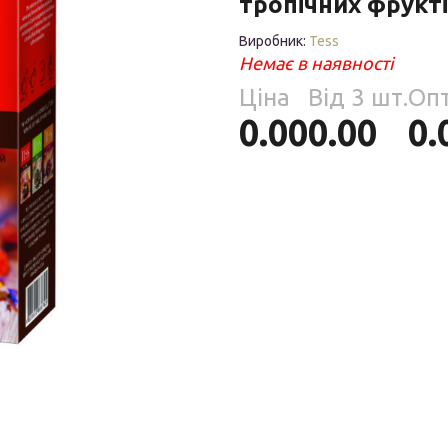
тропічних фрукті
Парфумерія
риб
Виробник:
Tess
Тов
Немає в наявності
реп
Ціна
Від 3 шт.
Оп
0.00
0.00
0.
уски
я