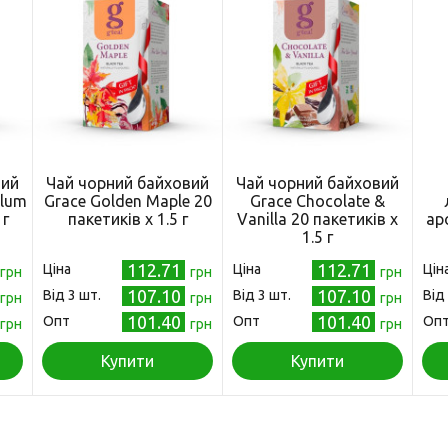
вий
Чай чорний байховий
Чай чорний байховий
Plum
Grace Golden Maple 20
Grace Chocolate &
 г
пакетиків х 1.5 г
Vanilla 20 пакетиків х
ар
1.5 г
112.71
112.71
Ціна
Ціна
Цін
грн
грн
грн
107.10
107.10
Від 3 шт.
Від 3 шт.
Від
грн
грн
грн
101.40
101.40
Опт
Опт
Оп
грн
грн
грн
Купити
Купити