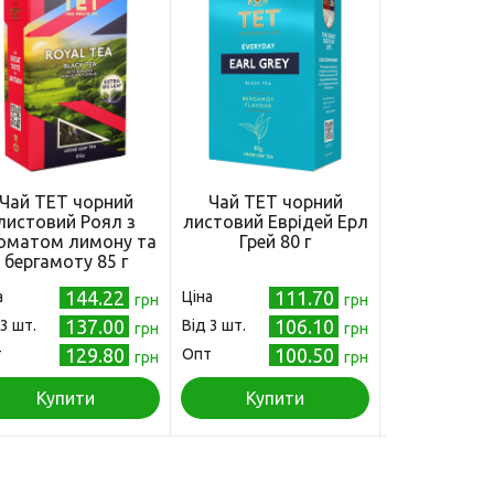
Чай ТЕТ чорний
Чай ТЕТ чорний
Чай ТЕТ
листовий Роял з
листовий Еврідей Ерл
листовий 
оматом лимону та
Грей 80 г
Брекфас
бергамоту 85 г
144.22
111.70
а
Ціна
Ціна
грн
грн
137.00
106.10
 3 шт.
Від 3 шт.
Від 3 шт.
грн
грн
129.80
100.50
т
Опт
Опт
грн
грн
Купити
Купити
Куп