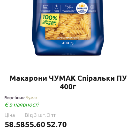
Макарони ЧУМАК Спіральки ПУ
400г
Виробник:
Чумак
Є в наявності
Ціна
Від 3 шт.
Опт
58.58
55.60
52.70