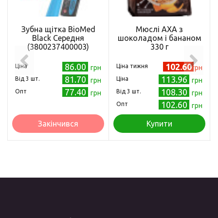
Зубна щітка BioMed
Мюслі АХА з
Black Середня
шоколадом і бананом
(3800237400003)
330 г
86.00
102.60
Ціна
Ціна тижня
грн
грн
81.70
113.96
Від 3 шт.
Ціна
грн
грн
77.40
108.30
Опт
Від 3 шт.
грн
грн
102.60
Опт
грн
Закінчився
Купити