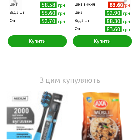
58.58
83.60
Ціна
Ціна тижня
грн
грн
55.60
92.90
Від 3 шт.
Ціна
грн
грн
52.70
88.30
Опт
Від 3 шт.
грн
грн
83.60
Опт
грн
Купити
Купити
З цим купуляють