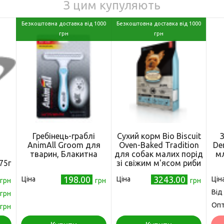
З цим купуляють
Безкоштовна доставка від 1000
Безкоштовна доставка від 1000
грн
грн
Гребінець-граблі
Сухий корм Bio Biscuit
З
AnimAll Groom для
Oven-Baked Tradition
De
тварин, Блакитна
для собак малих порід
мл
75г
зі свіжим м'ясом риби
5.67 кг (669066001774)
198.00
3243.00
Ціна
Ціна
Цін
грн
грн
грн
Від
грн
Оп
грн