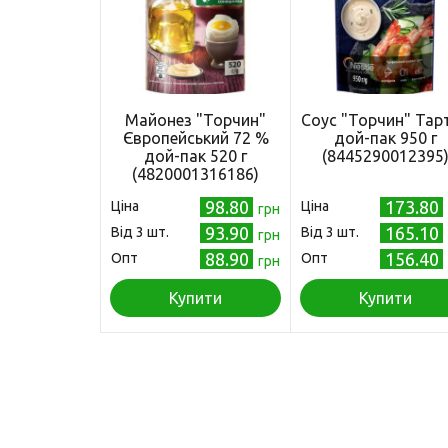
Майонез "Торчин"
Соус "Торчин" Тар
Європейський 72 %
дой-пак 950 г
дой-пак 520 г
(8445290012395
(4820001316186)
98.80
173.80
Ціна
Ціна
грн
93.90
165.10
Від 3 шт.
Від 3 шт.
грн
88.90
156.40
Опт
Опт
грн
Купити
Купити