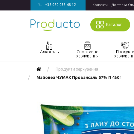
+38 080 033 48 12
Контакти
Доставка Оп
Каталог
Алкоголь
Спортивне
Продукт
харчування
харчуван
Акції алкоголь
Акції спортивне
Акції продукт
Продукти харчування
харчування
харчування
Виски
Майонез ЧУМАК Провансаль 67% П 450г
БАДи та вітаміни
Кондитерські
Джин
для спорту
вироби
Горілка
Гейнери
Напої
Коньяк і бренді
Протеїн
Продукти
швидкого
Вино
Протеїнові
приготування
батончики
Ігристе вино
Макаронні
Ром