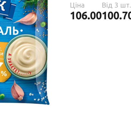
Парфумерія
Ціна
Від 3 шт.
риб
106.00
100.7
Тов
реп
уски
я