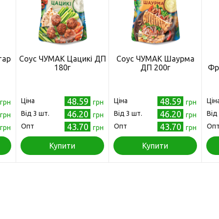
тар
Соус ЧУМАК Цацикі ДП
Соус ЧУМАК Шаурма
180г
ДП 200г
Фр
)
48.59
48.59
Ціна
Ціна
Цін
грн
грн
грн
46.20
46.20
Від 3 шт.
Від 3 шт.
Від
грн
грн
грн
43.70
43.70
Опт
Опт
Оп
грн
грн
грн
Купити
Купити