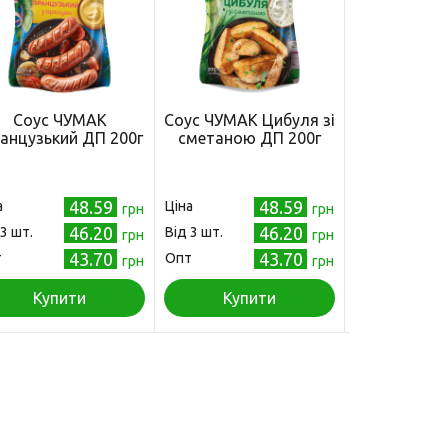
Соус ЧУМАК
Соус ЧУМАК Цибуля зі
Соус 
анцузький ДП 200г
сметаною ДП 200г
Часникови
48.59
48.59
а
Ціна
Ціна
грн
грн
46.20
46.20
 3 шт.
Від 3 шт.
Від 3 шт.
грн
грн
43.70
43.70
т
Опт
Опт
грн
грн
Купити
Купити
Куп