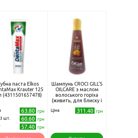
убна паста Elkos
Шампунь CROCI GILL'S
ntaMax Krauter 125
OILCARE з маслом
 (4311501657478)
волоського горіха
(живить, для блиску і
шовковистості
63.80
311.40
а
Ціна
грн
шерсті), 300мл
грн
60.60
 3 шт.
грн
57.40
т
грн