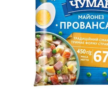
вироби
Лікери
Крупи
Вермут
Соуси
Текіла
Консервація
Слабоалкогольні
Східна кухня
напої
Снеки та зак
Харчові
інгредієнти
Рослинна олі
Борошно та
висівки
Подарункові
набори