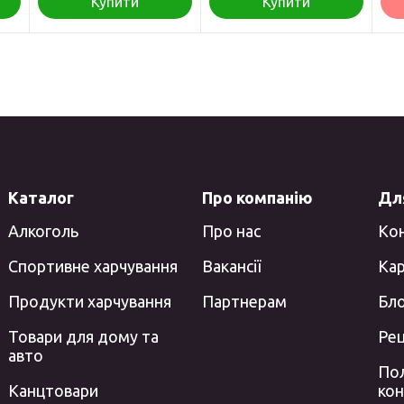
Купити
Купити
Каталог
Про компанію
Для
Алкоголь
Про нас
Ко
Спортивне харчування
Вакансії
Кар
Продукти харчування
Партнерам
Бл
Товари для дому та
Ре
авто
Пол
Канцтовари
кон