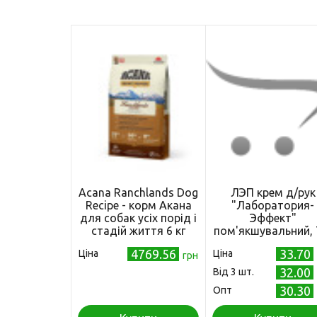
Acana Ranchlands Dog
ЛЭП крем д/рук
Recipe - корм Акана
"Лаборатория-
для собак усіх порід і
Эффект"
стадій життя 6 кг
пом'якшувальний, 
4769.56
33.70
Ціна
Ціна
грн
32.00
Від 3 шт.
30.30
Опт