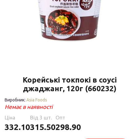
Корейські токпокі в соусі
джаджанг, 120г (660232)
Виробник:
Asia Foods
Немає в наявності
Ціна
Від 3 шт.
Опт
332.10
315.50
298.90