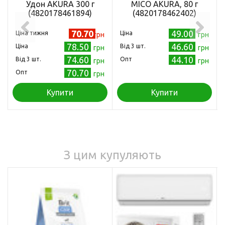
Удон AKURA 300 г
МІСО AKURA, 80 г
(4820178461894)
(4820178462402)
70.70
49.00
Ціна тижня
Ціна
грн
грн
78.50
46.60
Ціна
Від 3 шт.
грн
грн
74.60
44.10
Від 3 шт.
Опт
грн
грн
70.70
Опт
грн
Купити
Купити
З цим купуляють