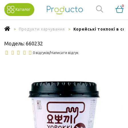
0
Каталог
Продукти харчування
Корейські токпокі в со
Модель:
660232
0 відгуків
/
Написати відгук