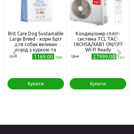
Brit Care Dog Sustainable
Кондиціонер спліт-
Large Breed - корм Бріт
система TCL TAC-
для собак великих
18CHSA/XAB1 ON/OFF
порід з куркою та
WI-FI Ready
комахами 3 кг (172182)
1169.00
27999.00
Ціна
Ціна
грн
грн
Купити
Купити