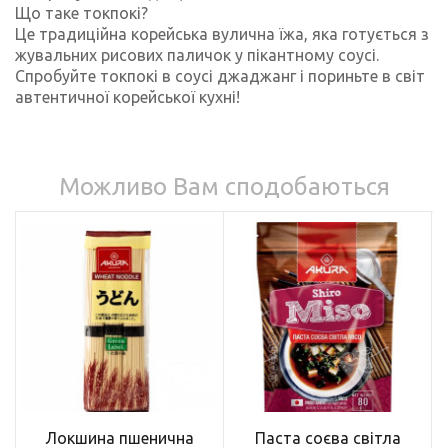
Що таке токпокі?
Це традиційна корейська вулична їжа, яка готується з
жувальних рисових паличок у пікантному соусі.
Спробуйте токпокі в соусі джаджанг і пориньте в світ
автентичної корейської кухні!
Можливо Вам сподобаються
Локшина пшенична
Паста соєва світла