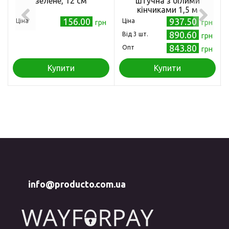
зелене, 12 см
штучна з білими
кінчиками 1,5 м
156.00
937.50
Ціна
Ціна
грн
грн
890.60
Від 3 шт.
грн
843.80
Опт
грн
Купити
Купити
info@producto.com.ua