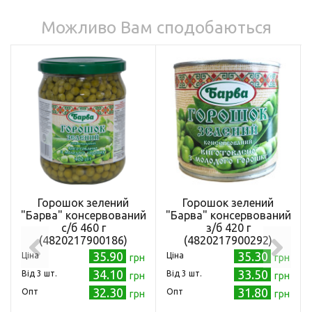
Можливо Вам сподобаються
Горошок зелений
Горошок зелений
"Барва" консервований
"Барва" консервований
с/б 460 г
з/б 420 г
(4820217900186)
(4820217900292)
35.90
35.30
Ціна
Ціна
грн
грн
34.10
33.50
Від 3 шт.
Від 3 шт.
грн
грн
32.30
31.80
Опт
Опт
грн
грн