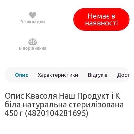
Немає в
наявності
В закладки
В порівняння
Опис
Характеристики
Відгуків
Доста
(0)
Опис Квасоля Наш Продукт і К
біла натуральна стерилізована
450 г (4820104281695)