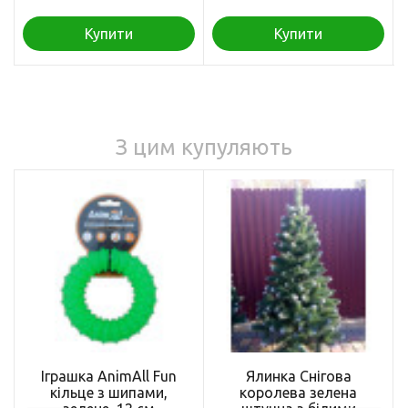
Купити
Купити
З цим купуляють
Іграшка AnimAll Fun
Ялинка Снігова
кільце з шипами,
королева зелена