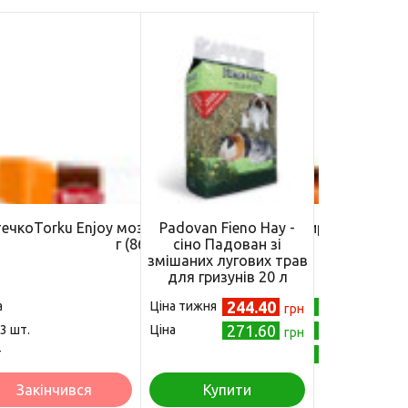
течкоTorku Enjoy мозаїчне з апельсиновим сиропом 40
Padovan Fieno Hay -
г (8690120116099)
сіно Падован зі
змішаних лугових трав
для гризунів 20 л
(PP00084)
244.40
4.80
а
Ціна тижня
грн
грн
271.60
4.60
 3 шт.
Ціна
грн
грн
4.30
т
грн
Закінчився
Купити