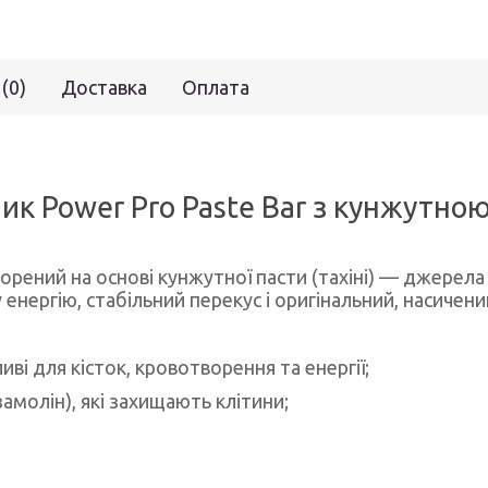
 (0)
Доставка
Оплата
к Power Pro Paste Bar з кунжутною
рений на основі кунжутної пасти (тахіні) — джерела ц
енергію, стабільний перекус і оригінальний, насичени
ливі для кісток, кровотворення та енергії;
замолін), які захищають клітини;