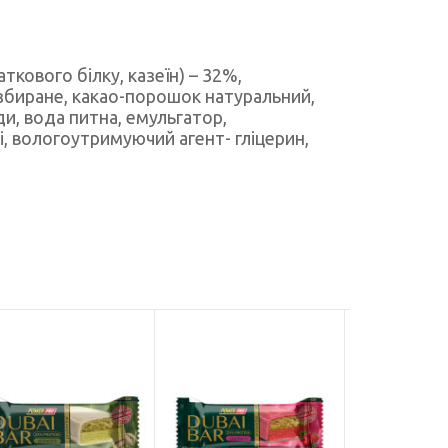
ткового білку, казеїн) – 32%,
езбиране, какао-порошок натуральний,
и, вода питна, емульгатор,
і, вологоутримуючий агент- гліцерин,