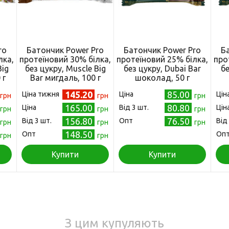
ro
Батончик Power Pro
Батончик Power Pro
Б
лка,
протеїновий 30% білка,
протеїновий 25% білка,
про
Big
без цукру, Muscle Big
без цукру, Dubai Bar
бе
 г
Bar мигдаль, 100 г
шоколад, 50 г
145.20
85.00
Ціна тижня
Ціна
Цін
грн
грн
грн
165.00
80.80
Ціна
Від 3 шт.
Цін
грн
грн
грн
156.80
76.50
Від 3 шт.
Опт
Від
грн
грн
грн
148.50
Опт
Оп
грн
грн
Купити
Купити
З цим купуляють