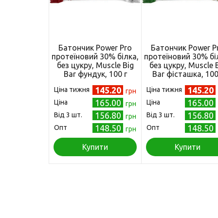
Батончик Power Pro
Батончик Power P
протеїновий 30% білка,
протеїновий 30% бі
без цукру, Muscle Big
без цукру, Muscle 
Bar фундук, 100 г
Bar фісташка, 100
145.20
145.20
Ціна тижня
Ціна тижня
грн
165.00
165.00
Ціна
Ціна
грн
156.80
156.80
Від 3 шт.
Від 3 шт.
грн
148.50
148.50
Опт
Опт
грн
Купити
Купити