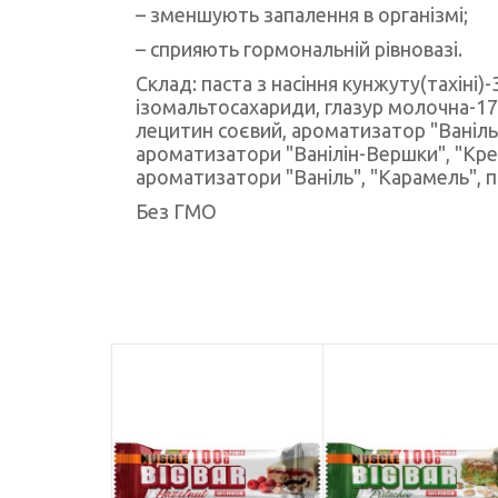
– зменшують запалення в організмі;
– сприяють гормональній рівновазі.
Склад: паста з насіння кунжуту(тахіні)
ізомальтосахариди, глазур молочна-17
лецитин соєвий, ароматизатор "Ваніль"
ароматизатори "Ванілін-Вершки", "Крем
ароматизатори "Ваніль", "Карамель", 
Без ГМО