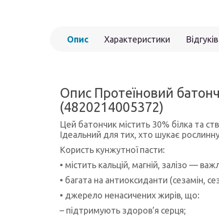
Опис
Характеристики
Відгуків
Опис Протеїновий батончи
(4820214005372)
Цей батончик містить 30% білка та ство
Ідеальний для тих, хто шукає рослинну 
Користь кунжутної пасти:
• містить кальцій, магній, залізо — важ
• багата на антиоксиданти (сезамін, се
• джерело ненасичених жирів, що:
– підтримують здоров’я серця;