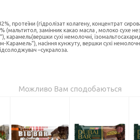
-32%, протеїни (гідролізат колагену, концентрат сирова
% (мальтитол, замінник какао масла , молоко сухе н
), карамель(вершки сухі немолочні, ізомальтосахарид
-Карамель"), насіння кунжуту, вершки сухі немолочн
підсолоджувач –сукралоза.
Можливо Вам сподобаються