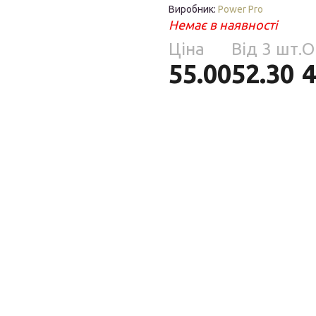
Парфумерія
Виробник:
Power Pro
риб
Немає в наявності
Тов
Ціна
Від 3 шт.
О
реп
55.00
52.30
4
уски
я