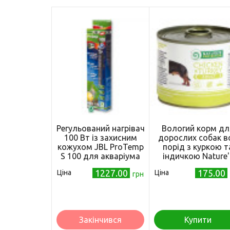
Регульований нагрівач
Вологий корм дл
100 Вт із захисним
дорослих собак вс
кожухом JBL ProTemp
порід з куркою т
S 100 для акваріума
індичкою Nature'
Protection Adult
1227.00
175.00
Ціна
Ціна
грн
Chicken&Turkey 20
Закінчився
Купити