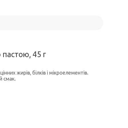
 пастою, 45 г
інних жирів, білків і мікроелементів.
й смак.