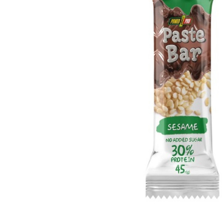
вироби
Лікери
Крупи
Вермут
Соуси
Текіла
Консервація
Слабоалкогольні
Східна кухня
напої
Снеки та зак
Харчові
інгредієнти
Рослинна олі
Борошно та
висівки
Подарункові
набори