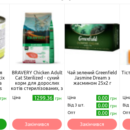
я
BRAVERY Chicken Adult
Чай зелений Greenfield
Тіс
іх
Cat Sterilized - сухий
Jasmine Dream з
а
корм для дорослих
жасмином 25х2 г
s
котів стерилізованих, з
куркою, 2 кг
1299.36
0.00
Ціна
Ціна
Цін
0г
грн
грн
грн
0.00
Від 3 шт.
Від
грн
0.00
Опт
Оп
грн
Закінчився
Закінчився